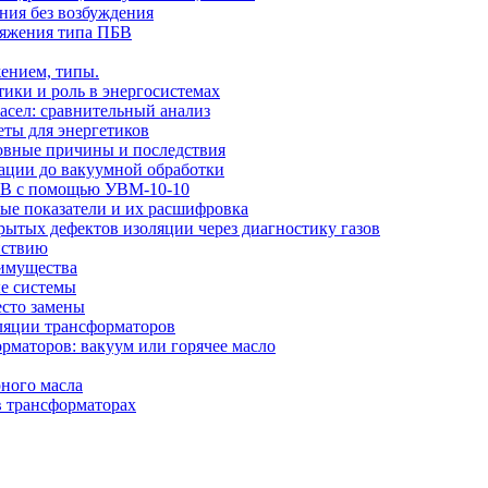
ния без возбуждения
ряжения типа ПБВ
ением, типы.
тики и роль в энергосистемах
сел: сравнительный анализ
еты для энергетиков
новные причины и последствия
рации до вакуумной обработки
 кВ с помощью УВМ-10-10
вые показатели и их расшифровка
ытых дефектов изоляции через диагностику газов
йствию
еимущества
ые системы
есто замены
оляции трансформаторов
рматоров: вакуум или горячее масло
ного масла
в трансформаторах