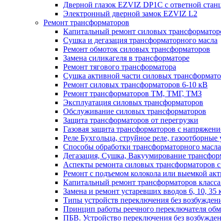
Дверной глазок EZVIZ DP1C с ответной стан
Электронный дверной замок EZVIZ L2
Ремонт трансформаторов
Капитальный ремонт силовых трансформаторо
Сушка и дегазация трансформаторного масла
Ремонт обмоток силовых трансформаторов
Замена силикагеля в трансформаторе
Ремонт тягового трансформатора
Сушка активной части силовых трансформат
Ремонт силовых трансформаторов 6-10 кВ
Ремонт трансформаторов ТМ, ТМГ, ТМЗ
Эксплуатация силовых трансформаторов
Обслуживание силовых трансформаторов
Защита трансформаторов от перегрузки
Газовая защита трансформаторов с напряжение
Реле Бухгольца, струйное реле, газоотборные 
Способы обработки трансформаторного масла 
Дегазация, Сушка, Вакуумирование трансформ
Аспекты ремонта силовых трансформаторов с 
Ремонт с подъемом колокола или выемкой акт
Капитальный ремонт трансформаторов класса 
Замена и ремонт устаревших вводов 6, 10, 35 
Типы устройств переключения без возбужден
Принцип работы реечного переключателя обм
ПБВ. Устройство переключения без возбужден