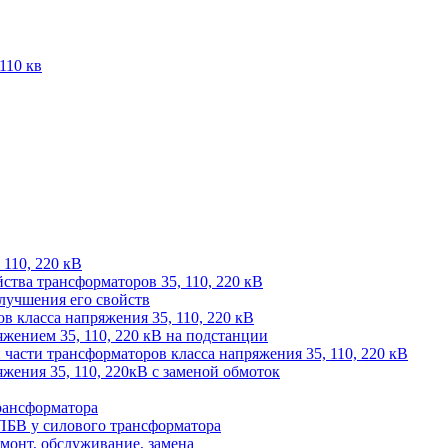
110 кв
 110, 220 кВ
йства трансформаторов 35, 110, 220 кВ
лучшения его свойств
 класса напряжения 35, 110, 220 кВ
жением 35, 110, 220 кВ на подстанции
части трансформаторов класса напряжения 35, 110, 220 кВ
жения 35, 110, 220кВ с заменой обмоток
рансформатора
ПБВ у силового трансформатора
монт, обслуживание, замена