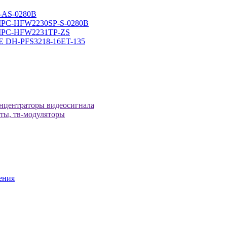
-AS-0280B
-IPC-HFW2230SP-S-0280B
H-IPC-HFW2231TP-ZS
оЕ DH-PFS3218-16ET-135
онцентраторы видеосигнала
иты, тв-модуляторы
ения