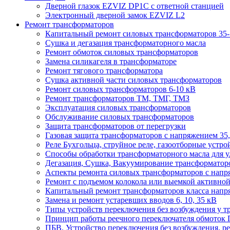
Дверной глазок EZVIZ DP1C с ответной станцией
Электронный дверной замок EZVIZ L2
Ремонт трансформаторов
Капитальный ремонт силовых трансформаторов 35-
Сушка и дегазация трансформаторного масла
Ремонт обмоток силовых трансформаторов
Замена силикагеля в трансформаторе
Ремонт тягового трансформатора
Сушка активной части силовых трансформаторов
Ремонт силовых трансформаторов 6-10 кВ
Ремонт трансформаторов ТМ, ТМГ, ТМЗ
Эксплуатация силовых трансформаторов
Обслуживание силовых трансформаторов
Защита трансформаторов от перегрузки
Газовая защита трансформаторов с напряжением 35,
Реле Бухгольца, струйное реле, газоотборные устро
Способы обработки трансформаторного масла для у
Дегазация, Сушка, Вакуумирование трансформаторов
Аспекты ремонта силовых трансформаторов с напря
Ремонт с подъемом колокола или выемкой активной 
Капитальный ремонт трансформаторов класса напря
Замена и ремонт устаревших вводов 6, 10, 35 кВ
Типы устройств переключения без возбуждения у т
Принцип работы реечного переключателя обмоток 
ПБВ. Устройство переключения без возбуждения, ре