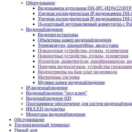
Оборудование
Видеокамера купольная DH-IPC-HDW2230TP
Уличная цилиндрическая IP-видеокамера DH
Уличная цилиндрическая IP-видеокамера D
16-портовый неуправляемый коммутатор с Р
Видеонаблюдение
Видеорегистраторы
Объективы камер видеонаблюдения
Термокожухи, кронштейны, аксессуары
Поворотные устройства, пульты, телеметрия
Поворотные устройства, пульты, телеметрия
Усилители, разветвители, преобразователи, к
Передача видеосигнала, устройства грозозащ
Видеосерверы на базе плат видеоввода
Матричные системы
Муляжи камер видеонаблюдения
IP-видеонаблюдение
Видеонаблюдение "под ключ"
Видеонаблюдение HD
Программное обеспечение для систем видеонаблюд
ИК/LED подсветка
Мониторы видеонаблюдения
Обслуживание
Тепловизионный терминал
Умный дом