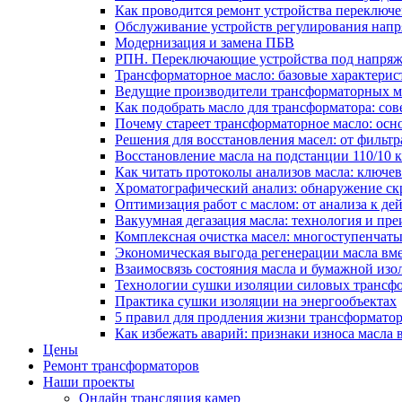
Как проводится ремонт устройства переключе
Обслуживание устройств регулирования нап
Модернизация и замена ПБВ
РПН. Переключающие устройства под напряж
Трансформаторное масло: базовые характерис
Ведущие производители трансформаторных ма
Как подобрать масло для трансформатора: сов
Почему стареет трансформаторное масло: ос
Решения для восстановления масел: от фильт
Восстановление масла на подстанции 110/10
Как читать протоколы анализов масла: ключе
Хроматографический анализ: обнаружение скр
Оптимизация работ с маслом: от анализа к де
Вакуумная дегазация масла: технология и пр
Комплексная очистка масел: многоступенчат
Экономическая выгода регенерации масла вм
Взаимосвязь состояния масла и бумажной из
Технологии сушки изоляции силовых трансфо
Практика сушки изоляции на энергообъектах
5 правил для продления жизни трансформатор
Как избежать аварий: признаки износа масла 
Цены
Ремонт трансформаторов
Наши проекты
Онлайн трансляция камер