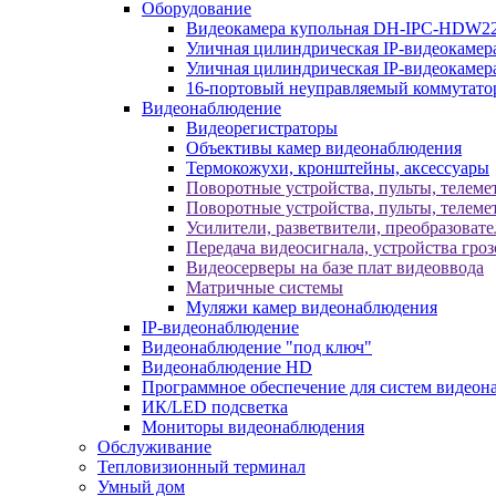
Оборудование
Видеокамера купольная DH-IPC-HDW2
Уличная цилиндрическая IP-видеокаме
Уличная цилиндрическая IP-видеокам
16-портовый неуправляемый коммутато
Видеонаблюдение
Видеорегистраторы
Объективы камер видеонаблюдения
Термокожухи, кронштейны, аксессуары
Поворотные устройства, пульты, телеме
Поворотные устройства, пульты, телеме
Усилители, разветвители, преобразоват
Передача видеосигнала, устройства гро
Видеосерверы на базе плат видеоввода
Матричные системы
Муляжи камер видеонаблюдения
IP-видеонаблюдение
Видеонаблюдение "под ключ"
Видеонаблюдение HD
Программное обеспечение для систем видеон
ИК/LED подсветка
Мониторы видеонаблюдения
Обслуживание
Тепловизионный терминал
Умный дом