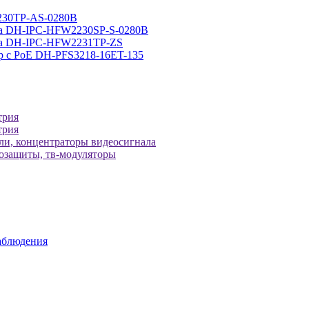
230TP-AS-0280B
ра DH-IPC-HFW2230SP-S-0280B
ера DH-IPC-HFW2231TP-ZS
р с РоЕ DH-PFS3218-16ET-135
трия
трия
ели, концентраторы видеосигнала
зозащиты, тв-модуляторы
аблюдения