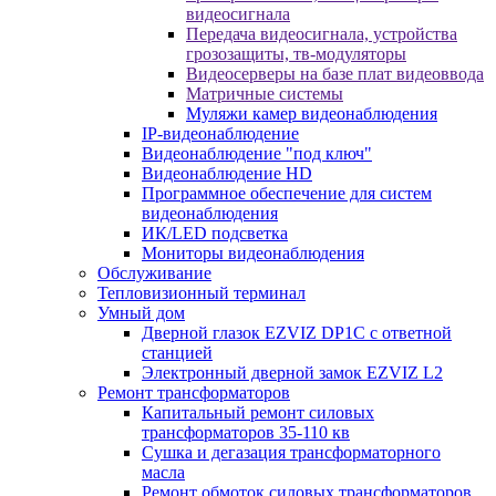
видеосигнала
Передача видеосигнала, устройства
грозозащиты, тв-модуляторы
Видеосерверы на базе плат видеоввода
Матричные системы
Муляжи камер видеонаблюдения
IP-видеонаблюдение
Видеонаблюдение "под ключ"
Видеонаблюдение HD
Программное обеспечение для систем
видеонаблюдения
ИК/LED подсветка
Мониторы видеонаблюдения
Обслуживание
Тепловизионный терминал
Умный дом
Дверной глазок EZVIZ DP1C с ответной
станцией
Электронный дверной замок EZVIZ L2
Ремонт трансформаторов
Капитальный ремонт силовых
трансформаторов 35-110 кв
Сушка и дегазация трансформаторного
масла
Ремонт обмоток силовых трансформаторов