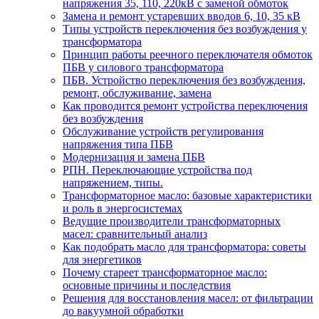
напряжения 35, 110, 220кВ с заменой обмоток
Замена и ремонт устаревших вводов 6, 10, 35 кВ
Типы устройств переключения без возбуждения у
трансформатора
Принцип работы реечного переключателя обмоток
ПБВ у силового трансформатора
ПБВ. Устройство переключения без возбуждения,
ремонт, обслуживание, замена
Как проводится ремонт устройства переключения
без возбуждения
Обслуживание устройств регулирования
напряжения типа ПБВ
Модернизация и замена ПБВ
РПН. Переключающие устройства под
напряжением, типы.
Трансформаторное масло: базовые характеристики
и роль в энергосистемах
Ведущие производители трансформаторных
масел: сравнительный анализ
Как подобрать масло для трансформатора: советы
для энергетиков
Почему стареет трансформаторное масло:
основные причины и последствия
Решения для восстановления масел: от фильтрации
до вакуумной обработки