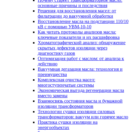
Почему стареет трансформаторное масло:
основные причины и последствия
Решения для восстановления масел: от
фильтрации до вакуумной обработки
Восстановление масла на подстанции 110/10
кВ с помощью УВМ-10-10
Как читать протоколы анализов масла:
ключевые показатели и их расшифровка
Хроматографический анализ: обнаружение
скрытых дефектов изоляции через
диагностику газов
Оптимизация работ с маслом: от анализа к
действию
Вакуумная дегазация масла: технология и
преимущества
Комплексная очистка масел:
многоступенчатые системы
Экономическая выгода регенерации масла
вместо замены
Взаимосвязь состояния масла и бумажной
изоляции трансформаторов
Технологии сушки изоляции силовых
трансформаторов: вакуум или горячее масло
Практика сушки изоляции на
энергообъектах