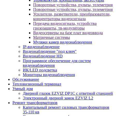
Термокожухи, кронштейны, аксессуары
Поворотные устройства, пульты, телеметрия
Поворотные устройства, пульты, телеметрия
Усилители, разветвители, преобразователи,
концентраторы видеосигнала
Передача видеосигнала, устройства
грозозащиты, тв-модуляторы
Видеосерверы на базе плат видеоввода
Матричные системы
Муляжи камер видеонаблюдения
IP-видеонаблюдение
Видеонаблюдение "под ключ"
Видеонаблюдение HD
Программное обеспечение для систем
видеонаблюдения
ИК/LED подсветка
Мониторы видеонаблюдения
Обслуживание
Тепловизионный терминал
Умный дом
Дверной глазок EZVIZ DP1C с ответной станцией
Электронный дверной замок EZVIZ L2
Ремонт трансформаторов
Капитальный ремонт силовых трансформаторов
35-110 кв