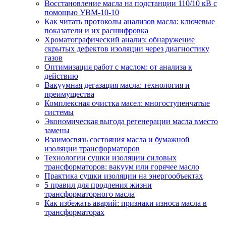
Восстановление масла на подстанции 110/10 кВ с
помощью УВМ-10-10
Как читать протоколы анализов масла: ключевые
показатели и их расшифровка
Хроматографический анализ: обнаружение
скрытых дефектов изоляции через диагностику
газов
Оптимизация работ с маслом: от анализа к
действию
Вакуумная дегазация масла: технология и
преимущества
Комплексная очистка масел: многоступенчатые
системы
Экономическая выгода регенерации масла вместо
замены
Взаимосвязь состояния масла и бумажной
изоляции трансформаторов
Технологии сушки изоляции силовых
трансформаторов: вакуум или горячее масло
Практика сушки изоляции на энергообъектах
5 правил для продления жизни
трансформаторного масла
Как избежать аварий: признаки износа масла в
трансформаторах