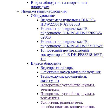
Видеонаблюдение на спортивных
площадках
Продажа видеонаблюдения
Оборудование
Видеокамера купольная DH-IPC-
HDW2230TP-AS-0280B
Уличная цилиндрическая IP-
видеокамера DH-IPC-HFW2230SP-S-
0280B
Уличная цилиндрическая IP-
видеокамера DH-IPC-HFW2231TP-ZS
16-портовый неуправляемый
коммутатор с РоЕ DH-PFS3218-16ET-
135
Видеонаблюдение
Видеорегистраторы
Объективы камер видеонаблюдения
Термокожухи, кронштейны,
аксессуары
Поворотные устройства, пульты,
телеметрия
Поворотные устройства, пульты,
телеметрия
Усилители, разветвители,
преобразователи, концентраторы