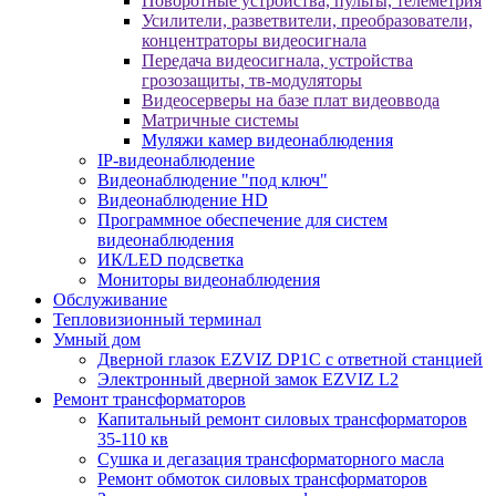
Поворотные устройства, пульты, телеметрия
Усилители, разветвители, преобразователи,
концентраторы видеосигнала
Передача видеосигнала, устройства
грозозащиты, тв-модуляторы
Видеосерверы на базе плат видеоввода
Матричные системы
Муляжи камер видеонаблюдения
IP-видеонаблюдение
Видеонаблюдение "под ключ"
Видеонаблюдение HD
Программное обеспечение для систем
видеонаблюдения
ИК/LED подсветка
Мониторы видеонаблюдения
Обслуживание
Тепловизионный терминал
Умный дом
Дверной глазок EZVIZ DP1C с ответной станцией
Электронный дверной замок EZVIZ L2
Ремонт трансформаторов
Капитальный ремонт силовых трансформаторов
35-110 кв
Сушка и дегазация трансформаторного масла
Ремонт обмоток силовых трансформаторов