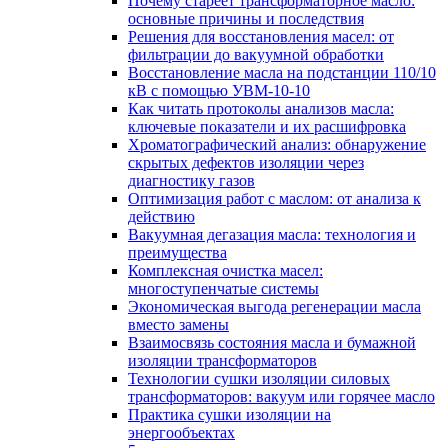
Почему стареет трансформаторное масло:
основные причины и последствия
Решения для восстановления масел: от
фильтрации до вакуумной обработки
Восстановление масла на подстанции 110/10
кВ с помощью УВМ-10-10
Как читать протоколы анализов масла:
ключевые показатели и их расшифровка
Хроматографический анализ: обнаружение
скрытых дефектов изоляции через
диагностику газов
Оптимизация работ с маслом: от анализа к
действию
Вакуумная дегазация масла: технология и
преимущества
Комплексная очистка масел:
многоступенчатые системы
Экономическая выгода регенерации масла
вместо замены
Взаимосвязь состояния масла и бумажной
изоляции трансформаторов
Технологии сушки изоляции силовых
трансформаторов: вакуум или горячее масло
Практика сушки изоляции на
энергообъектах