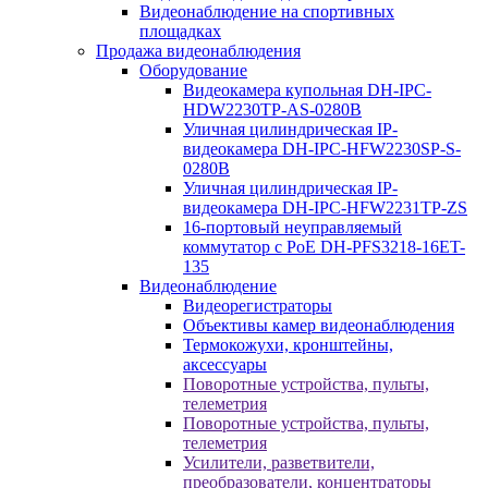
Видеонаблюдение на спортивных
площадках
Продажа видеонаблюдения
Оборудование
Видеокамера купольная DH-IPC-
HDW2230TP-AS-0280B
Уличная цилиндрическая IP-
видеокамера DH-IPC-HFW2230SP-S-
0280B
Уличная цилиндрическая IP-
видеокамера DH-IPC-HFW2231TP-ZS
16-портовый неуправляемый
коммутатор с РоЕ DH-PFS3218-16ET-
135
Видеонаблюдение
Видеорегистраторы
Объективы камер видеонаблюдения
Термокожухи, кронштейны,
аксессуары
Поворотные устройства, пульты,
телеметрия
Поворотные устройства, пульты,
телеметрия
Усилители, разветвители,
преобразователи, концентраторы