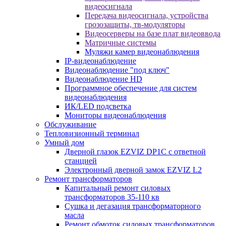
видеосигнала
Передача видеосигнала, устройства
грозозащиты, тв-модуляторы
Видеосерверы на базе плат видеоввода
Матричные системы
Муляжи камер видеонаблюдения
IP-видеонаблюдение
Видеонаблюдение "под ключ"
Видеонаблюдение HD
Программное обеспечение для систем
видеонаблюдения
ИК/LED подсветка
Мониторы видеонаблюдения
Обслуживание
Тепловизионный терминал
Умный дом
Дверной глазок EZVIZ DP1C с ответной
станцией
Электронный дверной замок EZVIZ L2
Ремонт трансформаторов
Капитальный ремонт силовых
трансформаторов 35-110 кв
Сушка и дегазация трансформаторного
масла
Ремонт обмоток силовых трансформаторов