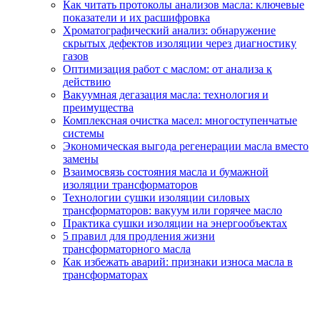
Как читать протоколы анализов масла: ключевые
показатели и их расшифровка
Хроматографический анализ: обнаружение
скрытых дефектов изоляции через диагностику
газов
Оптимизация работ с маслом: от анализа к
действию
Вакуумная дегазация масла: технология и
преимущества
Комплексная очистка масел: многоступенчатые
системы
Экономическая выгода регенерации масла вместо
замены
Взаимосвязь состояния масла и бумажной
изоляции трансформаторов
Технологии сушки изоляции силовых
трансформаторов: вакуум или горячее масло
Практика сушки изоляции на энергообъектах
5 правил для продления жизни
трансформаторного масла
Как избежать аварий: признаки износа масла в
трансформаторах