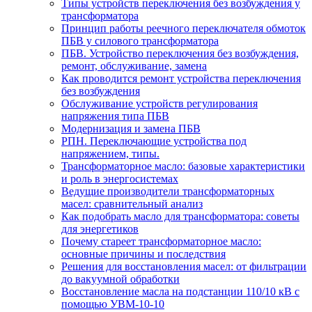
Типы устройств переключения без возбуждения у
трансформатора
Принцип работы реечного переключателя обмоток
ПБВ у силового трансформатора
ПБВ. Устройство переключения без возбуждения,
ремонт, обслуживание, замена
Как проводится ремонт устройства переключения
без возбуждения
Обслуживание устройств регулирования
напряжения типа ПБВ
Модернизация и замена ПБВ
РПН. Переключающие устройства под
напряжением, типы.
Трансформаторное масло: базовые характеристики
и роль в энергосистемах
Ведущие производители трансформаторных
масел: сравнительный анализ
Как подобрать масло для трансформатора: советы
для энергетиков
Почему стареет трансформаторное масло:
основные причины и последствия
Решения для восстановления масел: от фильтрации
до вакуумной обработки
Восстановление масла на подстанции 110/10 кВ с
помощью УВМ-10-10