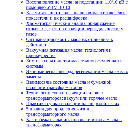
Восстановление масла на подстанции 110/10 кВ с
помощью УВМ-10-10
Как читать протоколы анализов масла: ключевые
показатели и их расшифровка
Хроматографический анализ: обнаружение
скрытых дефектов изоляции через диагностику
газов
Оптимизация работ с маслом: от анализа к
действию
Вакуумная дегазация масла: технология и
преимущества
Комплексная очистка масел: многоступенчатые
системы
Экономическая выгода регенерации масла вместо
замены
Взаимосвязь состояния масла и бумажной
изоляции трансформаторов
Технологии сушки изоляции силовых
трансформаторов: вакуум или горячее масло
Практика сушки изоляции на энергообъектах
5 правил для продления жизни
трансформаторного масла
Как избежать аварий: признаки износа масла в
трансформаторах