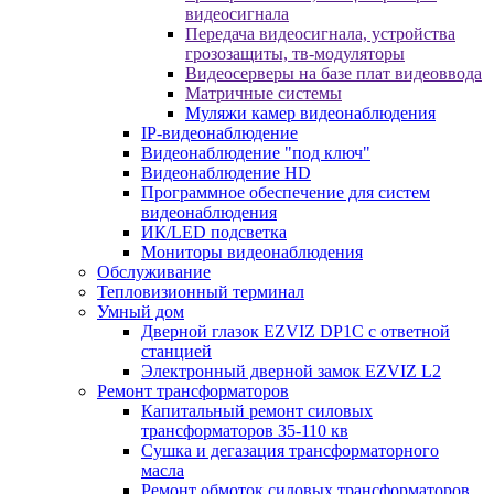
видеосигнала
Передача видеосигнала, устройства
грозозащиты, тв-модуляторы
Видеосерверы на базе плат видеоввода
Матричные системы
Муляжи камер видеонаблюдения
IP-видеонаблюдение
Видеонаблюдение "под ключ"
Видеонаблюдение HD
Программное обеспечение для систем
видеонаблюдения
ИК/LED подсветка
Мониторы видеонаблюдения
Обслуживание
Тепловизионный терминал
Умный дом
Дверной глазок EZVIZ DP1C с ответной
станцией
Электронный дверной замок EZVIZ L2
Ремонт трансформаторов
Капитальный ремонт силовых
трансформаторов 35-110 кв
Сушка и дегазация трансформаторного
масла
Ремонт обмоток силовых трансформаторов