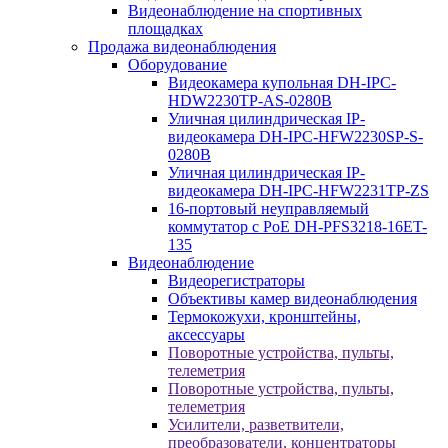
Видеонаблюдение на спортивных
площадках
Продажа видеонаблюдения
Оборудование
Видеокамера купольная DH-IPC-
HDW2230TP-AS-0280B
Уличная цилиндрическая IP-
видеокамера DH-IPC-HFW2230SP-S-
0280B
Уличная цилиндрическая IP-
видеокамера DH-IPC-HFW2231TP-ZS
16-портовый неуправляемый
коммутатор с РоЕ DH-PFS3218-16ET-
135
Видеонаблюдение
Видеорегистраторы
Объективы камер видеонаблюдения
Термокожухи, кронштейны,
аксессуары
Поворотные устройства, пульты,
телеметрия
Поворотные устройства, пульты,
телеметрия
Усилители, разветвители,
преобразователи, концентраторы