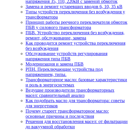
напряжения 35, 110, 220кВ с заменой обмоток
Замена и ремонт устаревших вводов 6, 10, 35 кВ
Типы устройств переключения без возбуждения у
трансформатора
Принцип работы реечного переключателя обмоток
ПБВ у силового трансформатора
ПБВ. Устройство переключения без возбуждения,
ремонт, обслуживание, замена
Как проводится ремонт устройства переключения
без возбуждения
Обслуживание устройств регулирования
напряжения типа ПБВ
Модернизация и замена ПБВ
РПН. Переключающие устройства под
напряжением, типы.
Трансформаторное масло: базовые характеристики
и роль в энергосистемах
Ведущие производители трансформаторных
масел: сравнительный анализ
Как подобрать масло для трансформатора: советы
для энергетиков
Почему стареет трансформаторное масло:
основные причины и последствия
Решения для восстановления масел: от фильтрации
до вакуумной обработки