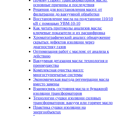
Почему стареет трансформаторное масло:
основные причины и последствия
Решения для восстановления масел: от
фильтрации до вакуумной обработки
Восстановление масла на подстанции 110/10
кВ с помощью УВМ-10-10
Как читать протоколы анализов масла:
ключевые показатели и их расшифровка
Хроматографический анализ: обнаружение
скрытых дефектов изоляции через
диагностику газов
Оптимизация работ с маслом: от анализа к
действию
Вакуумная дегазация масла: технология и
преимущества
Комплексная очистка масел:
многоступенчатые системы
Экономическая выгода регенерации масла
вместо замены
Взаимосвязь состояния масла и бумажной
изоляции трансформаторов
Технологии сушки изоляции силовых
трансформаторов: вакуум или горячее масло
Практика сушки изоляции на
энергообъектах