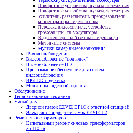
Термокожухи, кронштейны, аксессуары
Поворотные устройства, пульты, телеметрия
Поворотные устройства, пульты, телеметрия
Усилители, разветвители, преобразователи,
концентраторы видеосигнала
Передача видеосигнала, устройства
грозозащиты, тв-модуляторы
Видеосерверы на базе плат видеоввода
Матричные системы
Муляжи камер видеонаблюдения
IP-видеонаблюдение
Видеонаблюдение "под ключ"
Видеонаблюдение HD
Программное обеспечение для систем
видеонаблюдения
ИК/LED подсветка
Мониторы видеонаблюдения
Обслуживание
Тепловизионный терминал
Умный дом
Дверной глазок EZVIZ DP1C с ответной станцией
Электронный дверной замок EZVIZ L2
Ремонт трансформаторов
Капитальный ремонт силовых трансформаторов
35-110 кв