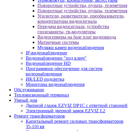
Термокожухи, кронштейны, аксессуары
Поворотные устройства, пульты, телеметрия
Поворотные устройства, пульты, телеметрия
Усилители, разветвители, преобразователи,
концентраторы видеосигнала
Передача видеосигнала, устройства
грозозащиты, тв-модуляторы
Видеосерверы на базе плат видеоввода
Матричные системы
Муляжи камер видеонаблюдения
IP-видеонаблюдение
Видеонаблюдение "под ключ"
Видеонаблюдение HD
Программное обеспечение для систем
видеонаблюдения
ИК/LED подсветка
Мониторы видеонаблюдения
Обслуживание
Тепловизионный терминал
Умный дом
Дверной глазок EZVIZ DP1C с ответной станцией
Электронный дверной замок EZVIZ L2
Ремонт трансформаторов
Капитальный ремонт силовых трансформаторов
35-110 кв