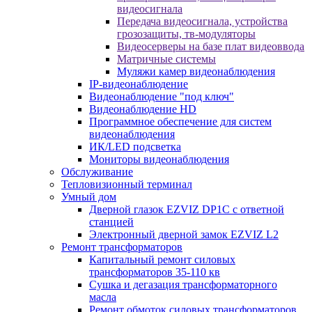
видеосигнала
Передача видеосигнала, устройства
грозозащиты, тв-модуляторы
Видеосерверы на базе плат видеоввода
Матричные системы
Муляжи камер видеонаблюдения
IP-видеонаблюдение
Видеонаблюдение "под ключ"
Видеонаблюдение HD
Программное обеспечение для систем
видеонаблюдения
ИК/LED подсветка
Мониторы видеонаблюдения
Обслуживание
Тепловизионный терминал
Умный дом
Дверной глазок EZVIZ DP1C с ответной
станцией
Электронный дверной замок EZVIZ L2
Ремонт трансформаторов
Капитальный ремонт силовых
трансформаторов 35-110 кв
Сушка и дегазация трансформаторного
масла
Ремонт обмоток силовых трансформаторов