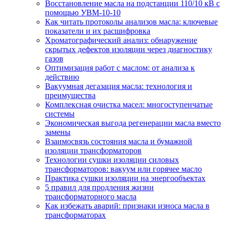
Восстановление масла на подстанции 110/10 кВ с
помощью УВМ-10-10
Как читать протоколы анализов масла: ключевые
показатели и их расшифровка
Хроматографический анализ: обнаружение
скрытых дефектов изоляции через диагностику
газов
Оптимизация работ с маслом: от анализа к
действию
Вакуумная дегазация масла: технология и
преимущества
Комплексная очистка масел: многоступенчатые
системы
Экономическая выгода регенерации масла вместо
замены
Взаимосвязь состояния масла и бумажной
изоляции трансформаторов
Технологии сушки изоляции силовых
трансформаторов: вакуум или горячее масло
Практика сушки изоляции на энергообъектах
5 правил для продления жизни
трансформаторного масла
Как избежать аварий: признаки износа масла в
трансформаторах