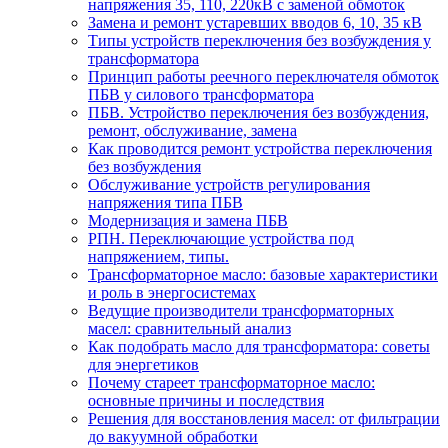
напряжения 35, 110, 220кВ с заменой обмоток
Замена и ремонт устаревших вводов 6, 10, 35 кВ
Типы устройств переключения без возбуждения у
трансформатора
Принцип работы реечного переключателя обмоток
ПБВ у силового трансформатора
ПБВ. Устройство переключения без возбуждения,
ремонт, обслуживание, замена
Как проводится ремонт устройства переключения
без возбуждения
Обслуживание устройств регулирования
напряжения типа ПБВ
Модернизация и замена ПБВ
РПН. Переключающие устройства под
напряжением, типы.
Трансформаторное масло: базовые характеристики
и роль в энергосистемах
Ведущие производители трансформаторных
масел: сравнительный анализ
Как подобрать масло для трансформатора: советы
для энергетиков
Почему стареет трансформаторное масло:
основные причины и последствия
Решения для восстановления масел: от фильтрации
до вакуумной обработки