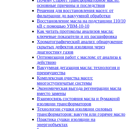
Почему стареет трансформаторное масло:
основные причины и последствия
Решения для восстановления масел: от
фильтрации до вакуумной обработки
Восстановление масла на подстанции 110/10
кВ с помощью УВМ-10-10
Как читать протоколы анализов масла:
ключевые показатели и их расшифровка
Хроматографический анализ: обнаружение
скрытых дефектов изоляции через
диагностику газов
Оптимизация работ с маслом: от анализа к
действию
Вакуумная дегазация масла: технология и
преимущества
Комплексная очистка масел:
многоступенчатые системы
Экономическая выгода регенерации масла
вместо замены
Взаимосвязь состояния масла и бумажной
изоляции трансформаторов
Технологии сушки изоляции силовых
трансформаторов: вакуум или горячее масло
Практика сушки изоляции на
энергообъектах