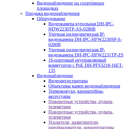
Видеонаблюдение на спортивных
площадках
Продажа видеонаблюдения
Оборудование
Видеокамера купольная DH-IPC-
HDW2230TP-AS-0280B
Уличная цилиндрическая IP-
видеокамера DH-IPC-HFW2230SP-S-
0280B
Уличная цилиндрическая IP-
видеокамера DH-IPC-HFW2231TP-ZS
16-портовый неуправляемый
коммутатор с РоЕ DH-PFS3218-16ET-
135
Видеонаблюдение
Видеорегистраторы
Объективы камер видеонаблюдения
Термокожухи, кронштейны,
аксессуары
Поворотные устройства, пульты,
телеметрия
Поворотные устройства, пульты,
телеметрия
Усилители, разветвители,
преобразователи, концентраторы