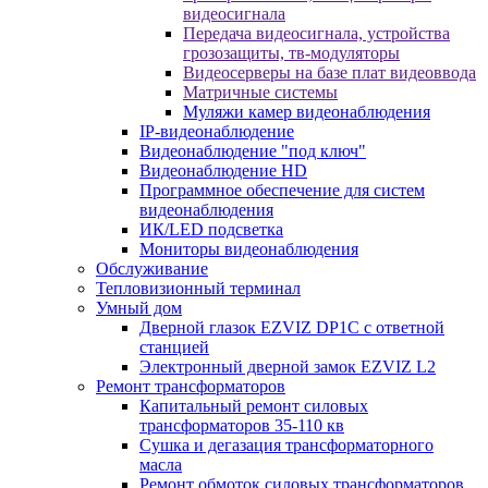
видеосигнала
Передача видеосигнала, устройства
грозозащиты, тв-модуляторы
Видеосерверы на базе плат видеоввода
Матричные системы
Муляжи камер видеонаблюдения
IP-видеонаблюдение
Видеонаблюдение "под ключ"
Видеонаблюдение HD
Программное обеспечение для систем
видеонаблюдения
ИК/LED подсветка
Мониторы видеонаблюдения
Обслуживание
Тепловизионный терминал
Умный дом
Дверной глазок EZVIZ DP1C с ответной
станцией
Электронный дверной замок EZVIZ L2
Ремонт трансформаторов
Капитальный ремонт силовых
трансформаторов 35-110 кв
Сушка и дегазация трансформаторного
масла
Ремонт обмоток силовых трансформаторов