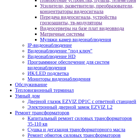
Поворотные устройства, пульты, телеметрия
Усилители, разветвители, преобразователи,
концентраторы видеосигнала
Передача видеосигнала, устройства
грозозащиты, тв-модуляторы
Видеосерверы на базе плат видеоввода
Матричные системы
Муляжи камер видеонаблюдения
IP-видеонаблюдение
Видеонаблюдение "под ключ"
Видеонаблюдение HD
Программное обеспечение для систем
видеонаблюдения
ИК/LED подсветка
Мониторы видеонаблюдения
Обслуживание
Тепловизионный терминал
Умный дом
Дверной глазок EZVIZ DP1C с ответной станцией
Электронный дверной замок EZVIZ L2
Ремонт трансформаторов
Капитальный ремонт силовых трансформаторов
35-110 кв
Сушка и дегазация трансформаторного масла
Ремонт обмоток силовых трансформаторов