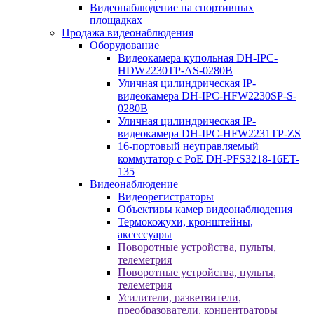
Видеонаблюдение на спортивных
площадках
Продажа видеонаблюдения
Оборудование
Видеокамера купольная DH-IPC-
HDW2230TP-AS-0280B
Уличная цилиндрическая IP-
видеокамера DH-IPC-HFW2230SP-S-
0280B
Уличная цилиндрическая IP-
видеокамера DH-IPC-HFW2231TP-ZS
16-портовый неуправляемый
коммутатор с РоЕ DH-PFS3218-16ET-
135
Видеонаблюдение
Видеорегистраторы
Объективы камер видеонаблюдения
Термокожухи, кронштейны,
аксессуары
Поворотные устройства, пульты,
телеметрия
Поворотные устройства, пульты,
телеметрия
Усилители, разветвители,
преобразователи, концентраторы