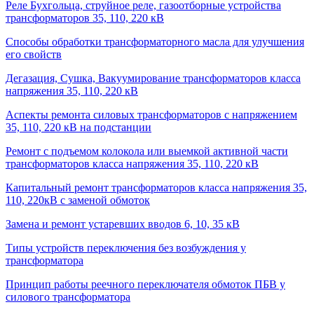
Реле Бухгольца, струйное реле, газоотборные устройства
трансформаторов 35, 110, 220 кВ
Способы обработки трансформаторного масла для улучшения
его свойств
Дегазация, Сушка, Вакуумирование трансформаторов класса
напряжения 35, 110, 220 кВ
Аспекты ремонта силовых трансформаторов с напряжением
35, 110, 220 кВ на подстанции
Ремонт с подъемом колокола или выемкой активной части
трансформаторов класса напряжения 35, 110, 220 кВ
Капитальный ремонт трансформаторов класса напряжения 35,
110, 220кВ с заменой обмоток
Замена и ремонт устаревших вводов 6, 10, 35 кВ
Типы устройств переключения без возбуждения у
трансформатора
Принцип работы реечного переключателя обмоток ПБВ у
силового трансформатора