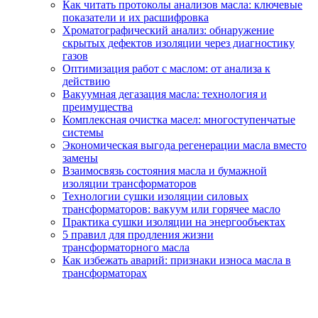
Как читать протоколы анализов масла: ключевые
показатели и их расшифровка
Хроматографический анализ: обнаружение
скрытых дефектов изоляции через диагностику
газов
Оптимизация работ с маслом: от анализа к
действию
Вакуумная дегазация масла: технология и
преимущества
Комплексная очистка масел: многоступенчатые
системы
Экономическая выгода регенерации масла вместо
замены
Взаимосвязь состояния масла и бумажной
изоляции трансформаторов
Технологии сушки изоляции силовых
трансформаторов: вакуум или горячее масло
Практика сушки изоляции на энергообъектах
5 правил для продления жизни
трансформаторного масла
Как избежать аварий: признаки износа масла в
трансформаторах