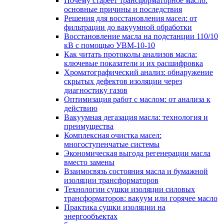
Почему стареет трансформаторное масло:
основные причины и последствия
Решения для восстановления масел: от
фильтрации до вакуумной обработки
Восстановление масла на подстанции 110/10
кВ с помощью УВМ-10-10
Как читать протоколы анализов масла:
ключевые показатели и их расшифровка
Хроматографический анализ: обнаружение
скрытых дефектов изоляции через
диагностику газов
Оптимизация работ с маслом: от анализа к
действию
Вакуумная дегазация масла: технология и
преимущества
Комплексная очистка масел:
многоступенчатые системы
Экономическая выгода регенерации масла
вместо замены
Взаимосвязь состояния масла и бумажной
изоляции трансформаторов
Технологии сушки изоляции силовых
трансформаторов: вакуум или горячее масло
Практика сушки изоляции на
энергообъектах