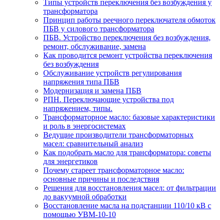
Типы устройств переключения без возбуждения у
трансформатора
Принцип работы реечного переключателя обмоток
ПБВ у силового трансформатора
ПБВ. Устройство переключения без возбуждения,
ремонт, обслуживание, замена
Как проводится ремонт устройства переключения
без возбуждения
Обслуживание устройств регулирования
напряжения типа ПБВ
Модернизация и замена ПБВ
РПН. Переключающие устройства под
напряжением, типы.
Трансформаторное масло: базовые характеристики
и роль в энергосистемах
Ведущие производители трансформаторных
масел: сравнительный анализ
Как подобрать масло для трансформатора: советы
для энергетиков
Почему стареет трансформаторное масло:
основные причины и последствия
Решения для восстановления масел: от фильтрации
до вакуумной обработки
Восстановление масла на подстанции 110/10 кВ с
помощью УВМ-10-10