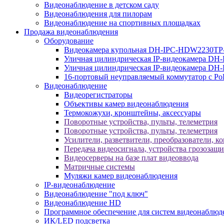
Видеонаблюдение в детском саду
Видеонаблюдения для пилорам
Видеонаблюдение на спортивных площадках
Продажа видеонаблюдения
Оборудование
Видеокамера купольная DH-IPC-HDW2230TP
Уличная цилиндрическая IP-видеокамера DH
Уличная цилиндрическая IP-видеокамера D
16-портовый неуправляемый коммутатор с Р
Видеонаблюдение
Видеорегистраторы
Объективы камер видеонаблюдения
Термокожухи, кронштейны, аксессуары
Поворотные устройства, пульты, телеметрия
Поворотные устройства, пульты, телеметрия
Усилители, разветвители, преобразователи, к
Передача видеосигнала, устройства грозозащ
Видеосерверы на базе плат видеоввода
Матричные системы
Муляжи камер видеонаблюдения
IP-видеонаблюдение
Видеонаблюдение "под ключ"
Видеонаблюдение HD
Программное обеспечение для систем видеонаблюд
ИК/LED подсветка