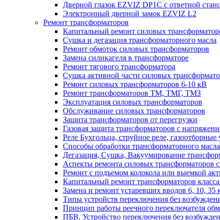
Дверной глазок EZVIZ DP1C с ответной стан
Электронный дверной замок EZVIZ L2
Ремонт трансформаторов
Капитальный ремонт силовых трансформаторо
Сушка и дегазация трансформаторного масла
Ремонт обмоток силовых трансформаторов
Замена силикагеля в трансформаторе
Ремонт тягового трансформатора
Сушка активной части силовых трансформат
Ремонт силовых трансформаторов 6-10 кВ
Ремонт трансформаторов ТМ, ТМГ, ТМЗ
Эксплуатация силовых трансформаторов
Обслуживание силовых трансформаторов
Защита трансформаторов от перегрузки
Газовая защита трансформаторов с напряжение
Реле Бухгольца, струйное реле, газоотборные 
Способы обработки трансформаторного масла 
Дегазация, Сушка, Вакуумирование трансформ
Аспекты ремонта силовых трансформаторов с 
Ремонт с подъемом колокола или выемкой акт
Капитальный ремонт трансформаторов класса 
Замена и ремонт устаревших вводов 6, 10, 35 
Типы устройств переключения без возбужден
Принцип работы реечного переключателя обм
ПБВ. Устройство переключения без возбужден