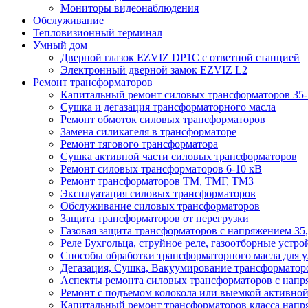
Мониторы видеонаблюдения
Обслуживание
Тепловизионный терминал
Умный дом
Дверной глазок EZVIZ DP1C с ответной станцией
Электронный дверной замок EZVIZ L2
Ремонт трансформаторов
Капитальный ремонт силовых трансформаторов 35-
Сушка и дегазация трансформаторного масла
Ремонт обмоток силовых трансформаторов
Замена силикагеля в трансформаторе
Ремонт тягового трансформатора
Сушка активной части силовых трансформаторов
Ремонт силовых трансформаторов 6-10 кВ
Ремонт трансформаторов ТМ, ТМГ, ТМЗ
Эксплуатация силовых трансформаторов
Обслуживание силовых трансформаторов
Защита трансформаторов от перегрузки
Газовая защита трансформаторов с напряжением 35,
Реле Бухгольца, струйное реле, газоотборные устро
Способы обработки трансформаторного масла для у
Дегазация, Сушка, Вакуумирование трансформаторов
Аспекты ремонта силовых трансформаторов с напря
Ремонт с подъемом колокола или выемкой активной 
Капитальный ремонт трансформаторов класса напря