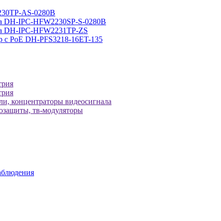
230TP-AS-0280B
ра DH-IPC-HFW2230SP-S-0280B
ера DH-IPC-HFW2231TP-ZS
р с РоЕ DH-PFS3218-16ET-135
трия
трия
ели, концентраторы видеосигнала
зозащиты, тв-модуляторы
аблюдения