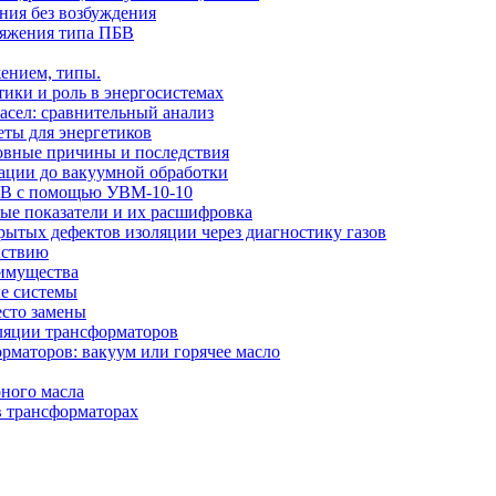
ния без возбуждения
ряжения типа ПБВ
ением, типы.
тики и роль в энергосистемах
сел: сравнительный анализ
еты для энергетиков
новные причины и последствия
рации до вакуумной обработки
 кВ с помощью УВМ-10-10
вые показатели и их расшифровка
ытых дефектов изоляции через диагностику газов
йствию
еимущества
ые системы
есто замены
оляции трансформаторов
рматоров: вакуум или горячее масло
ного масла
в трансформаторах