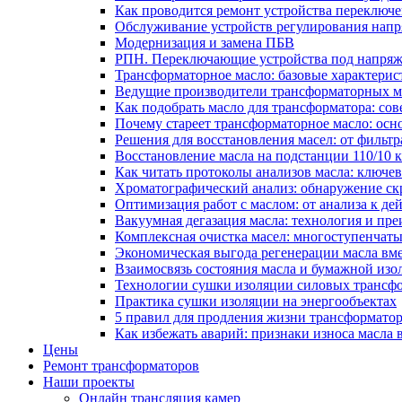
Как проводится ремонт устройства переключе
Обслуживание устройств регулирования нап
Модернизация и замена ПБВ
РПН. Переключающие устройства под напряж
Трансформаторное масло: базовые характерис
Ведущие производители трансформаторных ма
Как подобрать масло для трансформатора: сов
Почему стареет трансформаторное масло: ос
Решения для восстановления масел: от фильт
Восстановление масла на подстанции 110/10
Как читать протоколы анализов масла: ключе
Хроматографический анализ: обнаружение скр
Оптимизация работ с маслом: от анализа к де
Вакуумная дегазация масла: технология и пр
Комплексная очистка масел: многоступенчат
Экономическая выгода регенерации масла вм
Взаимосвязь состояния масла и бумажной из
Технологии сушки изоляции силовых трансфо
Практика сушки изоляции на энергообъектах
5 правил для продления жизни трансформатор
Как избежать аварий: признаки износа масла 
Цены
Ремонт трансформаторов
Наши проекты
Онлайн трансляция камер