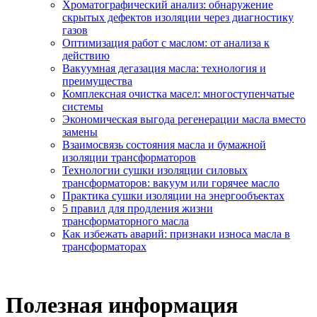
Хроматографический анализ: обнаружение
скрытых дефектов изоляции через диагностику
газов
Оптимизация работ с маслом: от анализа к
действию
Вакуумная дегазация масла: технология и
преимущества
Комплексная очистка масел: многоступенчатые
системы
Экономическая выгода регенерации масла вместо
замены
Взаимосвязь состояния масла и бумажной
изоляции трансформаторов
Технологии сушки изоляции силовых
трансформаторов: вакуум или горячее масло
Практика сушки изоляции на энергообъектах
5 правил для продления жизни
трансформаторного масла
Как избежать аварий: признаки износа масла в
трансформаторах
Полезная информация