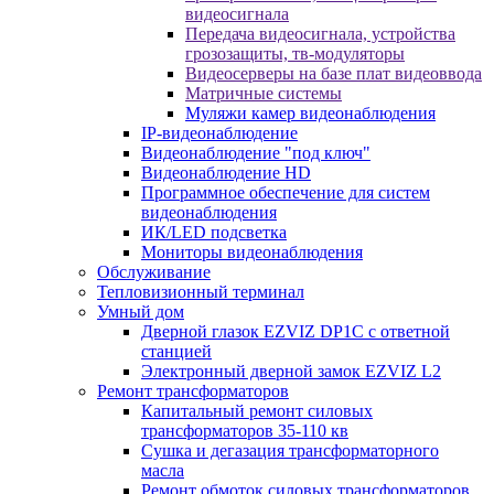
видеосигнала
Передача видеосигнала, устройства
грозозащиты, тв-модуляторы
Видеосерверы на базе плат видеоввода
Матричные системы
Муляжи камер видеонаблюдения
IP-видеонаблюдение
Видеонаблюдение "под ключ"
Видеонаблюдение HD
Программное обеспечение для систем
видеонаблюдения
ИК/LED подсветка
Мониторы видеонаблюдения
Обслуживание
Тепловизионный терминал
Умный дом
Дверной глазок EZVIZ DP1C с ответной
станцией
Электронный дверной замок EZVIZ L2
Ремонт трансформаторов
Капитальный ремонт силовых
трансформаторов 35-110 кв
Сушка и дегазация трансформаторного
масла
Ремонт обмоток силовых трансформаторов