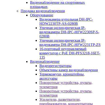
Видеонаблюдение на спортивных
площадках
Продажа видеонаблюдения
Оборудование
Видеокамера купольная DH-IPC-
HDW2230TP-AS-0280B
Уличная цилиндрическая IP-
видеокамера DH-IPC-HFW2230SP-S-
0280B
Уличная цилиндрическая IP-
видеокамера DH-IPC-HFW2231TP-ZS
16-портовый неуправляемый
коммутатор с РоЕ DH-PFS3218-16ET-
135
Видеонаблюдение
Видеорегистраторы
Объективы камер видеонаблюдения
Термокожухи, кронштейны,
аксессуары
Поворотные устройства, пульты,
телеметрия
Поворотные устройства, пульты,
телеметрия
Усилители, разветвители,
преобразователи, концентраторы