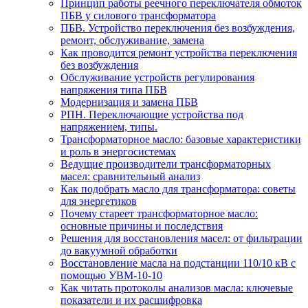
Принцип работы реечного переключателя обмоток
ПБВ у силового трансформатора
ПБВ. Устройство переключения без возбуждения,
ремонт, обслуживание, замена
Как проводится ремонт устройства переключения
без возбуждения
Обслуживание устройств регулирования
напряжения типа ПБВ
Модернизация и замена ПБВ
РПН. Переключающие устройства под
напряжением, типы.
Трансформаторное масло: базовые характеристики
и роль в энергосистемах
Ведущие производители трансформаторных
масел: сравнительный анализ
Как подобрать масло для трансформатора: советы
для энергетиков
Почему стареет трансформаторное масло:
основные причины и последствия
Решения для восстановления масел: от фильтрации
до вакуумной обработки
Восстановление масла на подстанции 110/10 кВ с
помощью УВМ-10-10
Как читать протоколы анализов масла: ключевые
показатели и их расшифровка