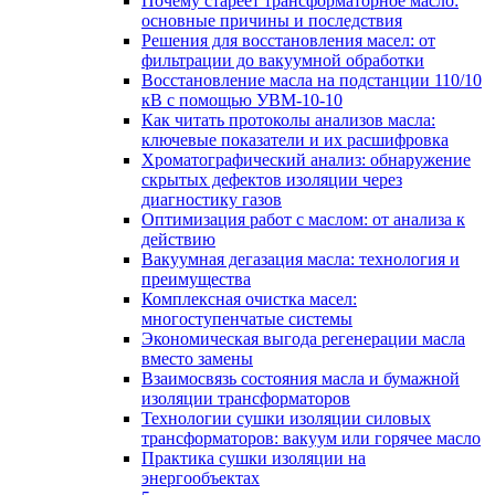
Почему стареет трансформаторное масло:
основные причины и последствия
Решения для восстановления масел: от
фильтрации до вакуумной обработки
Восстановление масла на подстанции 110/10
кВ с помощью УВМ-10-10
Как читать протоколы анализов масла:
ключевые показатели и их расшифровка
Хроматографический анализ: обнаружение
скрытых дефектов изоляции через
диагностику газов
Оптимизация работ с маслом: от анализа к
действию
Вакуумная дегазация масла: технология и
преимущества
Комплексная очистка масел:
многоступенчатые системы
Экономическая выгода регенерации масла
вместо замены
Взаимосвязь состояния масла и бумажной
изоляции трансформаторов
Технологии сушки изоляции силовых
трансформаторов: вакуум или горячее масло
Практика сушки изоляции на
энергообъектах