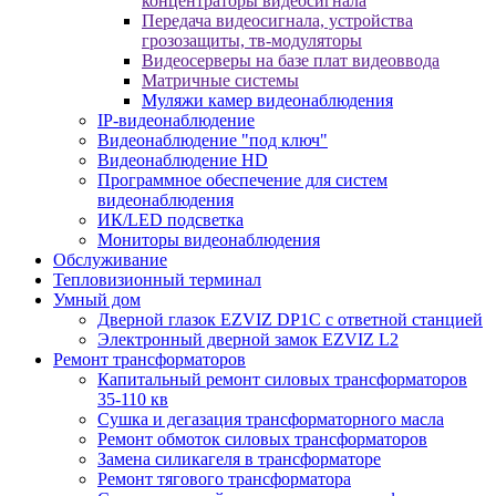
концентраторы видеосигнала
Передача видеосигнала, устройства
грозозащиты, тв-модуляторы
Видеосерверы на базе плат видеоввода
Матричные системы
Муляжи камер видеонаблюдения
IP-видеонаблюдение
Видеонаблюдение "под ключ"
Видеонаблюдение HD
Программное обеспечение для систем
видеонаблюдения
ИК/LED подсветка
Мониторы видеонаблюдения
Обслуживание
Тепловизионный терминал
Умный дом
Дверной глазок EZVIZ DP1C с ответной станцией
Электронный дверной замок EZVIZ L2
Ремонт трансформаторов
Капитальный ремонт силовых трансформаторов
35-110 кв
Сушка и дегазация трансформаторного масла
Ремонт обмоток силовых трансформаторов
Замена силикагеля в трансформаторе
Ремонт тягового трансформатора