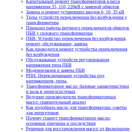
Капитальный ремонт трансформаторов класса
напряжения 35, 110, 220кВ с заменой обмоток
Замена и ремонт устаревших вводов 6, 10, 35 кВ
Типы устройств переключения без возбуждения у
трансформатора
Принцип работы реечного переключателя обмоток
ПБВ у силового трансформатора
ПБВ. Устройство переключения без возбуждения,
ремонт, обслуживание, замена
Как проводится ремонт устройства переключения
без возбуждения
Обслуживание устройств регулирования
напряжения типа ПБВ
Модернизация и замена ПБВ
РПН. Переключающие устройства под
напряжением, типы.
Трансформаторное масло: базовые характеристики
и роль в энергосистемах
Ведущие производители трансформаторных
масел: сравнительный анализ
Как подобрать масло для трансформатора: советы
для энергетиков
Почему стареет трансформаторное масло:
основные причины и последствия
Решения для восстановления масел: от фильтрации