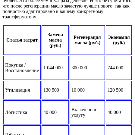
рублей. Это более чем в 3.5 раза дешевле. И это без учета того,
что после регенерации масло зачастую лучше нового, так как
полностью адаптировано к вашему конкретному
трансформатору.
Замена
Регенерация
Экономия
Статья затрат
масла
масла (руб.)
(руб.)
(руб.)
Покупка /
1 044 000
300 000
744 000
Восстановление
Утилизация
130 500
10 000
120 500
Включено в
Логистика
40 000
40 000
услугу
Работы и