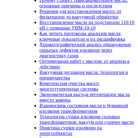
Почему стареет трансформаторное масло:
основные причины и последствия
Решения для восстановления масел: от
фильтрации до вакуумной обработки
Восстановление масла на подстанции 110/10
кВ с помощью УВМ-10-10
Как читать протоколы анализов масла:
ключевые показатели и их расшифровка
Хроматографический анализ: обнаружение
скрытых дефектов изоляции через
диагностику газов
Оптимизация работ с маслом: от анализа к
действию
Вакуумная дегазация масла: технология и
преимущества
Комплексная очистка масел:
многоступенчатые системы
Экономическая выгода регенерации масла
вместо замены
Взаимосвязь состояния масла и бумажной
изоляции трансформаторов
Технологии сушки изоляции силовых
трансформаторов: вакуум или горячее масло
Практика сушки изоляции на
энергообъектах