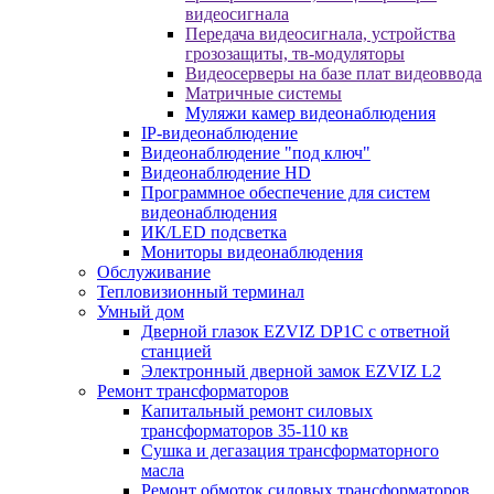
видеосигнала
Передача видеосигнала, устройства
грозозащиты, тв-модуляторы
Видеосерверы на базе плат видеоввода
Матричные системы
Муляжи камер видеонаблюдения
IP-видеонаблюдение
Видеонаблюдение "под ключ"
Видеонаблюдение HD
Программное обеспечение для систем
видеонаблюдения
ИК/LED подсветка
Мониторы видеонаблюдения
Обслуживание
Тепловизионный терминал
Умный дом
Дверной глазок EZVIZ DP1C с ответной
станцией
Электронный дверной замок EZVIZ L2
Ремонт трансформаторов
Капитальный ремонт силовых
трансформаторов 35-110 кв
Сушка и дегазация трансформаторного
масла
Ремонт обмоток силовых трансформаторов