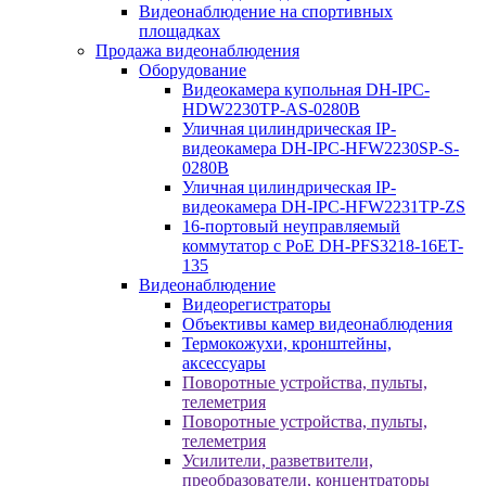
Видеонаблюдение на спортивных
площадках
Продажа видеонаблюдения
Оборудование
Видеокамера купольная DH-IPC-
HDW2230TP-AS-0280B
Уличная цилиндрическая IP-
видеокамера DH-IPC-HFW2230SP-S-
0280B
Уличная цилиндрическая IP-
видеокамера DH-IPC-HFW2231TP-ZS
16-портовый неуправляемый
коммутатор с РоЕ DH-PFS3218-16ET-
135
Видеонаблюдение
Видеорегистраторы
Объективы камер видеонаблюдения
Термокожухи, кронштейны,
аксессуары
Поворотные устройства, пульты,
телеметрия
Поворотные устройства, пульты,
телеметрия
Усилители, разветвители,
преобразователи, концентраторы