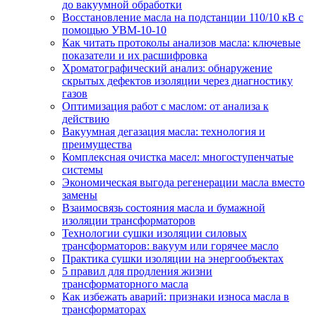
до вакуумной обработки
Восстановление масла на подстанции 110/10 кВ с
помощью УВМ-10-10
Как читать протоколы анализов масла: ключевые
показатели и их расшифровка
Хроматографический анализ: обнаружение
скрытых дефектов изоляции через диагностику
газов
Оптимизация работ с маслом: от анализа к
действию
Вакуумная дегазация масла: технология и
преимущества
Комплексная очистка масел: многоступенчатые
системы
Экономическая выгода регенерации масла вместо
замены
Взаимосвязь состояния масла и бумажной
изоляции трансформаторов
Технологии сушки изоляции силовых
трансформаторов: вакуум или горячее масло
Практика сушки изоляции на энергообъектах
5 правил для продления жизни
трансформаторного масла
Как избежать аварий: признаки износа масла в
трансформаторах