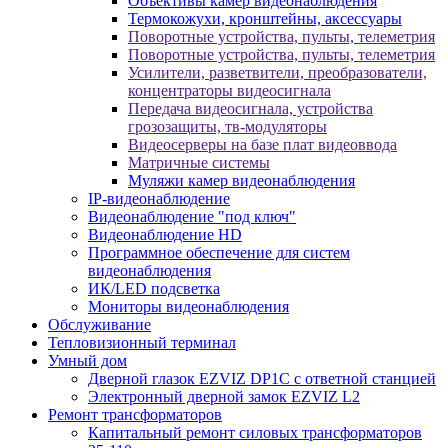
Объективы камер видеонаблюдения
Термокожухи, кронштейны, аксессуары
Поворотные устройства, пульты, телеметрия
Поворотные устройства, пульты, телеметрия
Усилители, разветвители, преобразователи,
концентраторы видеосигнала
Передача видеосигнала, устройства
грозозащиты, тв-модуляторы
Видеосерверы на базе плат видеоввода
Матричные системы
Муляжи камер видеонаблюдения
IP-видеонаблюдение
Видеонаблюдение "под ключ"
Видеонаблюдение HD
Программное обеспечение для систем
видеонаблюдения
ИК/LED подсветка
Мониторы видеонаблюдения
Обслуживание
Тепловизионный терминал
Умный дом
Дверной глазок EZVIZ DP1C с ответной станцией
Электронный дверной замок EZVIZ L2
Ремонт трансформаторов
Капитальный ремонт силовых трансформаторов