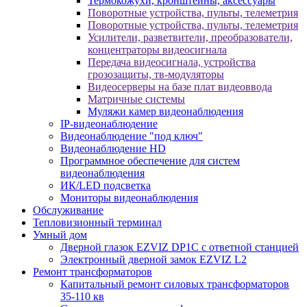
Термокожухи, кронштейны, аксессуары
Поворотные устройства, пульты, телеметрия
Поворотные устройства, пульты, телеметрия
Усилители, разветвители, преобразователи,
концентраторы видеосигнала
Передача видеосигнала, устройства
грозозащиты, тв-модуляторы
Видеосерверы на базе плат видеоввода
Матричные системы
Муляжи камер видеонаблюдения
IP-видеонаблюдение
Видеонаблюдение "под ключ"
Видеонаблюдение HD
Программное обеспечение для систем
видеонаблюдения
ИК/LED подсветка
Мониторы видеонаблюдения
Обслуживание
Тепловизионный терминал
Умный дом
Дверной глазок EZVIZ DP1C с ответной станцией
Электронный дверной замок EZVIZ L2
Ремонт трансформаторов
Капитальный ремонт силовых трансформаторов
35-110 кв