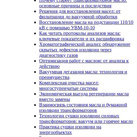
Почему стареет трансформаторное масло:
основные причины и последствия
Решения для восстановления масел: от
фильтрации до вакуумной обработки
Восстановление масла на подстанции 110/10
кВ с помощью УВМ-10-10
Как читать протоколы анализов масла:
ключевые показатели и их расшифровка
Хроматографический анализ: обнаружение
скрытых дефектов изоляции через
диагностику газов
Оптимизация работ с маслом: от анализа к
действию
Вакуумная дегазация масла: технология и
преимущества
Комплексная очистка масел:
многоступенчатые системы
Экономическая выгода регенерации масла
вместо замены
Взаимосвязь состояния масла и бумажной
изоляции трансформаторов
Технологии сушки изоляции силовых
трансформаторов: вакуум или горячее масло
Практика сушки изоляции на
энергообъектах