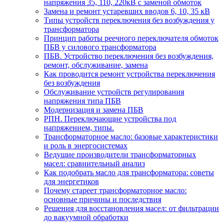
напряжения 35, 110, 220кВ с заменой обмоток
Замена и ремонт устаревших вводов 6, 10, 35 кВ
Типы устройств переключения без возбуждения у
трансформатора
Принцип работы реечного переключателя обмоток
ПБВ у силового трансформатора
ПБВ. Устройство переключения без возбуждения,
ремонт, обслуживание, замена
Как проводится ремонт устройства переключения
без возбуждения
Обслуживание устройств регулирования
напряжения типа ПБВ
Модернизация и замена ПБВ
РПН. Переключающие устройства под
напряжением, типы.
Трансформаторное масло: базовые характеристики
и роль в энергосистемах
Ведущие производители трансформаторных
масел: сравнительный анализ
Как подобрать масло для трансформатора: советы
для энергетиков
Почему стареет трансформаторное масло:
основные причины и последствия
Решения для восстановления масел: от фильтрации
до вакуумной обработки