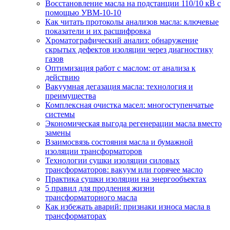
Восстановление масла на подстанции 110/10 кВ с
помощью УВМ-10-10
Как читать протоколы анализов масла: ключевые
показатели и их расшифровка
Хроматографический анализ: обнаружение
скрытых дефектов изоляции через диагностику
газов
Оптимизация работ с маслом: от анализа к
действию
Вакуумная дегазация масла: технология и
преимущества
Комплексная очистка масел: многоступенчатые
системы
Экономическая выгода регенерации масла вместо
замены
Взаимосвязь состояния масла и бумажной
изоляции трансформаторов
Технологии сушки изоляции силовых
трансформаторов: вакуум или горячее масло
Практика сушки изоляции на энергообъектах
5 правил для продления жизни
трансформаторного масла
Как избежать аварий: признаки износа масла в
трансформаторах