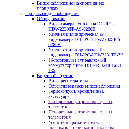
Видеонаблюдение на спортивных
площадках
Продажа видеонаблюдения
Оборудование
Видеокамера купольная DH-IPC-
HDW2230TP-AS-0280B
Уличная цилиндрическая IP-
видеокамера DH-IPC-HFW2230SP-S-
0280B
Уличная цилиндрическая IP-
видеокамера DH-IPC-HFW2231TP-ZS
16-портовый неуправляемый
коммутатор с РоЕ DH-PFS3218-16ET-
135
Видеонаблюдение
Видеорегистраторы
Объективы камер видеонаблюдения
Термокожухи, кронштейны,
аксессуары
Поворотные устройства, пульты,
телеметрия
Поворотные устройства, пульты,
телеметрия
Усилители, разветвители,
преобразователи, концентраторы