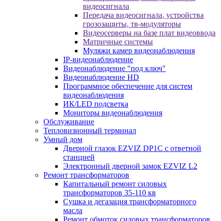
видеосигнала
Передача видеосигнала, устройства
грозозащиты, тв-модуляторы
Видеосерверы на базе плат видеоввода
Матричные системы
Муляжи камер видеонаблюдения
IP-видеонаблюдение
Видеонаблюдение "под ключ"
Видеонаблюдение HD
Программное обеспечение для систем
видеонаблюдения
ИК/LED подсветка
Мониторы видеонаблюдения
Обслуживание
Тепловизионный терминал
Умный дом
Дверной глазок EZVIZ DP1C с ответной
станцией
Электронный дверной замок EZVIZ L2
Ремонт трансформаторов
Капитальный ремонт силовых
трансформаторов 35-110 кв
Сушка и дегазация трансформаторного
масла
Ремонт обмоток силовых трансформаторов