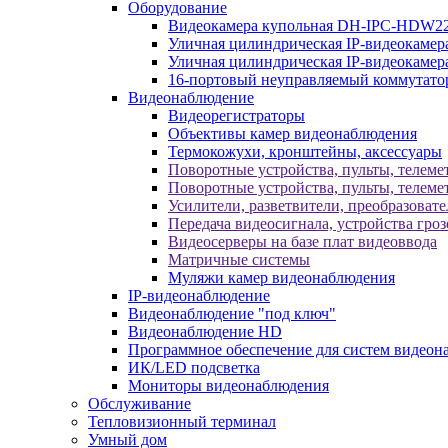
Оборудование
Видеокамера купольная DH-IPC-HDW2
Уличная цилиндрическая IP-видеокаме
Уличная цилиндрическая IP-видеокам
16-портовый неуправляемый коммутато
Видеонаблюдение
Видеорегистраторы
Объективы камер видеонаблюдения
Термокожухи, кронштейны, аксессуары
Поворотные устройства, пульты, телеме
Поворотные устройства, пульты, телеме
Усилители, разветвители, преобразоват
Передача видеосигнала, устройства гро
Видеосерверы на базе плат видеоввода
Матричные системы
Муляжи камер видеонаблюдения
IP-видеонаблюдение
Видеонаблюдение "под ключ"
Видеонаблюдение HD
Программное обеспечение для систем видеон
ИК/LED подсветка
Мониторы видеонаблюдения
Обслуживание
Тепловизионный терминал
Умный дом