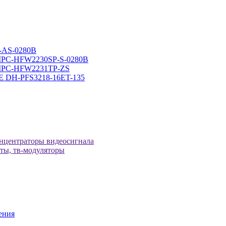
-AS-0280B
-IPC-HFW2230SP-S-0280B
H-IPC-HFW2231TP-ZS
оЕ DH-PFS3218-16ET-135
онцентраторы видеосигнала
иты, тв-модуляторы
ения