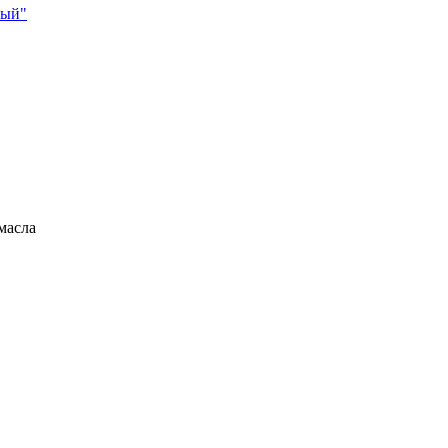
ный"
масла