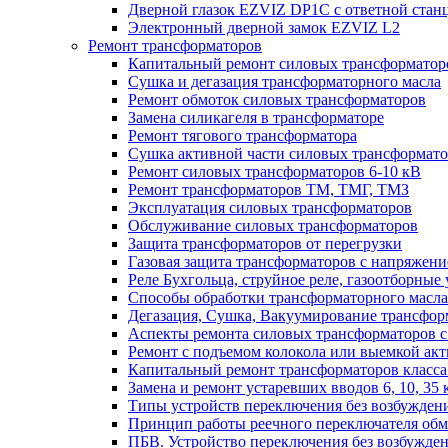
Дверной глазок EZVIZ DP1C с ответной стан
Электронный дверной замок EZVIZ L2
Ремонт трансформаторов
Капитальный ремонт силовых трансформаторо
Сушка и дегазация трансформаторного масла
Ремонт обмоток силовых трансформаторов
Замена силикагеля в трансформаторе
Ремонт тягового трансформатора
Сушка активной части силовых трансформат
Ремонт силовых трансформаторов 6-10 кВ
Ремонт трансформаторов ТМ, ТМГ, ТМЗ
Эксплуатация силовых трансформаторов
Обслуживание силовых трансформаторов
Защита трансформаторов от перегрузки
Газовая защита трансформаторов с напряжение
Реле Бухгольца, струйное реле, газоотборные 
Способы обработки трансформаторного масла 
Дегазация, Сушка, Вакуумирование трансформ
Аспекты ремонта силовых трансформаторов с 
Ремонт с подъемом колокола или выемкой акт
Капитальный ремонт трансформаторов класса 
Замена и ремонт устаревших вводов 6, 10, 35 
Типы устройств переключения без возбужден
Принцип работы реечного переключателя обм
ПБВ. Устройство переключения без возбужден