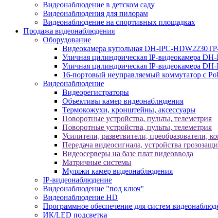
Видеонаблюдение в детском саду
Видеонаблюдения для пилорам
Видеонаблюдение на спортивных площадках
Продажа видеонаблюдения
Оборудование
Видеокамера купольная DH-IPC-HDW2230TP
Уличная цилиндрическая IP-видеокамера DH
Уличная цилиндрическая IP-видеокамера D
16-портовый неуправляемый коммутатор с Р
Видеонаблюдение
Видеорегистраторы
Объективы камер видеонаблюдения
Термокожухи, кронштейны, аксессуары
Поворотные устройства, пульты, телеметрия
Поворотные устройства, пульты, телеметрия
Усилители, разветвители, преобразователи, к
Передача видеосигнала, устройства грозозащ
Видеосерверы на базе плат видеоввода
Матричные системы
Муляжи камер видеонаблюдения
IP-видеонаблюдение
Видеонаблюдение "под ключ"
Видеонаблюдение HD
Программное обеспечение для систем видеонаблюд
ИК/LED подсветка