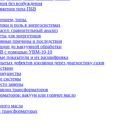
ния без возбуждения
ряжения типа ПБВ
ением, типы.
тики и роль в энергосистемах
сел: сравнительный анализ
еты для энергетиков
новные причины и последствия
рации до вакуумной обработки
 кВ с помощью УВМ-10-10
вые показатели и их расшифровка
ытых дефектов изоляции через диагностику газов
йствию
еимущества
ые системы
есто замены
оляции трансформаторов
рматоров: вакуум или горячее масло
ного масла
в трансформаторах