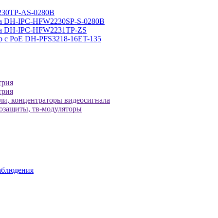
230TP-AS-0280B
ра DH-IPC-HFW2230SP-S-0280B
ера DH-IPC-HFW2231TP-ZS
р с РоЕ DH-PFS3218-16ET-135
трия
трия
ели, концентраторы видеосигнала
зозащиты, тв-модуляторы
аблюдения