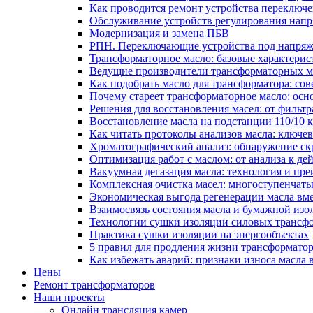
Как проводится ремонт устройства переключе
Обслуживание устройств регулирования нап
Модернизация и замена ПБВ
РПН. Переключающие устройства под напряж
Трансформаторное масло: базовые характерис
Ведущие производители трансформаторных ма
Как подобрать масло для трансформатора: сов
Почему стареет трансформаторное масло: ос
Решения для восстановления масел: от фильт
Восстановление масла на подстанции 110/10
Как читать протоколы анализов масла: ключе
Хроматографический анализ: обнаружение скр
Оптимизация работ с маслом: от анализа к де
Вакуумная дегазация масла: технология и пр
Комплексная очистка масел: многоступенчат
Экономическая выгода регенерации масла вм
Взаимосвязь состояния масла и бумажной из
Технологии сушки изоляции силовых трансфо
Практика сушки изоляции на энергообъектах
5 правил для продления жизни трансформатор
Как избежать аварий: признаки износа масла 
Цены
Ремонт трансформаторов
Наши проекты
Онлайн трансляция камер