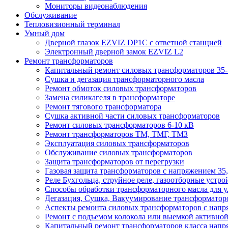
Мониторы видеонаблюдения
Обслуживание
Тепловизионный терминал
Умный дом
Дверной глазок EZVIZ DP1C с ответной станцией
Электронный дверной замок EZVIZ L2
Ремонт трансформаторов
Капитальный ремонт силовых трансформаторов 35-
Сушка и дегазация трансформаторного масла
Ремонт обмоток силовых трансформаторов
Замена силикагеля в трансформаторе
Ремонт тягового трансформатора
Сушка активной части силовых трансформаторов
Ремонт силовых трансформаторов 6-10 кВ
Ремонт трансформаторов ТМ, ТМГ, ТМЗ
Эксплуатация силовых трансформаторов
Обслуживание силовых трансформаторов
Защита трансформаторов от перегрузки
Газовая защита трансформаторов с напряжением 35,
Реле Бухгольца, струйное реле, газоотборные устро
Способы обработки трансформаторного масла для у
Дегазация, Сушка, Вакуумирование трансформаторов
Аспекты ремонта силовых трансформаторов с напря
Ремонт с подъемом колокола или выемкой активной 
Капитальный ремонт трансформаторов класса напря