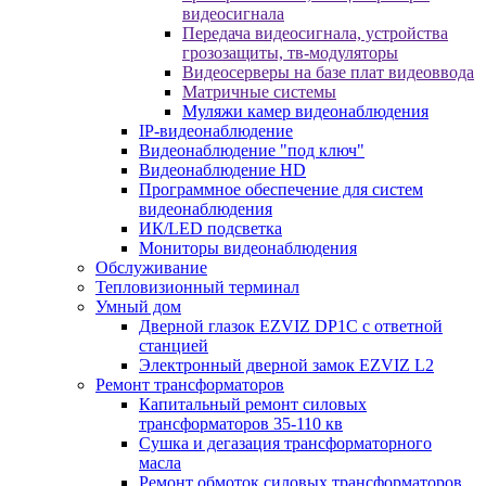
видеосигнала
Передача видеосигнала, устройства
грозозащиты, тв-модуляторы
Видеосерверы на базе плат видеоввода
Матричные системы
Муляжи камер видеонаблюдения
IP-видеонаблюдение
Видеонаблюдение "под ключ"
Видеонаблюдение HD
Программное обеспечение для систем
видеонаблюдения
ИК/LED подсветка
Мониторы видеонаблюдения
Обслуживание
Тепловизионный терминал
Умный дом
Дверной глазок EZVIZ DP1C с ответной
станцией
Электронный дверной замок EZVIZ L2
Ремонт трансформаторов
Капитальный ремонт силовых
трансформаторов 35-110 кв
Сушка и дегазация трансформаторного
масла
Ремонт обмоток силовых трансформаторов