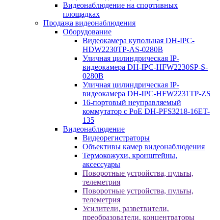
Видеонаблюдение на спортивных
площадках
Продажа видеонаблюдения
Оборудование
Видеокамера купольная DH-IPC-
HDW2230TP-AS-0280B
Уличная цилиндрическая IP-
видеокамера DH-IPC-HFW2230SP-S-
0280B
Уличная цилиндрическая IP-
видеокамера DH-IPC-HFW2231TP-ZS
16-портовый неуправляемый
коммутатор с РоЕ DH-PFS3218-16ET-
135
Видеонаблюдение
Видеорегистраторы
Объективы камер видеонаблюдения
Термокожухи, кронштейны,
аксессуары
Поворотные устройства, пульты,
телеметрия
Поворотные устройства, пульты,
телеметрия
Усилители, разветвители,
преобразователи, концентраторы