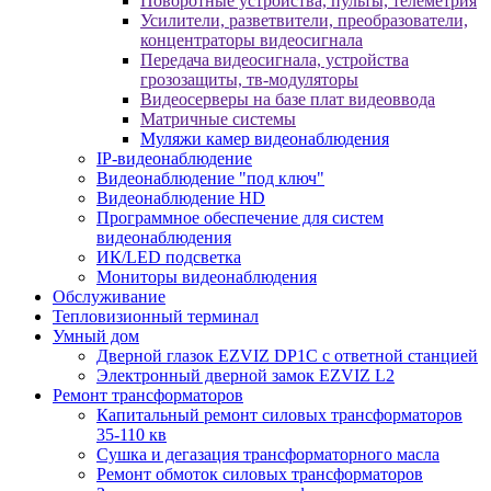
Поворотные устройства, пульты, телеметрия
Усилители, разветвители, преобразователи,
концентраторы видеосигнала
Передача видеосигнала, устройства
грозозащиты, тв-модуляторы
Видеосерверы на базе плат видеоввода
Матричные системы
Муляжи камер видеонаблюдения
IP-видеонаблюдение
Видеонаблюдение "под ключ"
Видеонаблюдение HD
Программное обеспечение для систем
видеонаблюдения
ИК/LED подсветка
Мониторы видеонаблюдения
Обслуживание
Тепловизионный терминал
Умный дом
Дверной глазок EZVIZ DP1C с ответной станцией
Электронный дверной замок EZVIZ L2
Ремонт трансформаторов
Капитальный ремонт силовых трансформаторов
35-110 кв
Сушка и дегазация трансформаторного масла
Ремонт обмоток силовых трансформаторов