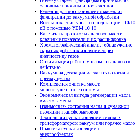
Почему стареет трансформаторное масло:
основные причины и последствия
Решения для восстановления масел: от
фильтрации до вакуумной обработки
Восстановление масла на подстанции 110/10
кВ с помощью УВМ-10-10
Как читать протоколы анализов масла:
ключевые показатели и их расшифровка
Хроматографический анализ: обнаружение
скрытых дефектов изоляции через
диагностику газов
Оптимизация работ с маслом: от анализа к
действию
Вакуумная дегазация масла: технология и
преимущества
Комплексная очистка масел:
многоступенчатые системы
Экономическая выгода регенерации масла
вместо замены
Взаимосвязь состояния масла и бумажной
изоляции трансформаторов
Технологии сушки изоляции силовых
трансформаторов: вакуум или горячее масло
Практика сушки изоляции на
энергообъектах