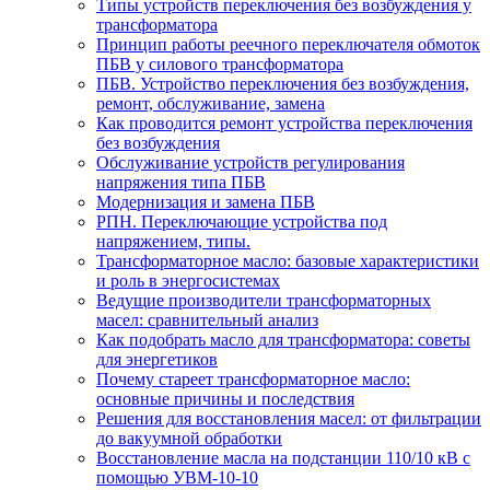
Типы устройств переключения без возбуждения у
трансформатора
Принцип работы реечного переключателя обмоток
ПБВ у силового трансформатора
ПБВ. Устройство переключения без возбуждения,
ремонт, обслуживание, замена
Как проводится ремонт устройства переключения
без возбуждения
Обслуживание устройств регулирования
напряжения типа ПБВ
Модернизация и замена ПБВ
РПН. Переключающие устройства под
напряжением, типы.
Трансформаторное масло: базовые характеристики
и роль в энергосистемах
Ведущие производители трансформаторных
масел: сравнительный анализ
Как подобрать масло для трансформатора: советы
для энергетиков
Почему стареет трансформаторное масло:
основные причины и последствия
Решения для восстановления масел: от фильтрации
до вакуумной обработки
Восстановление масла на подстанции 110/10 кВ с
помощью УВМ-10-10