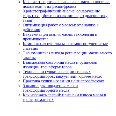
Как читать протоколы анализов масла: ключевые
показатели и их расшифровка
Хроматографический анализ: обнаружение
скрытых дефектов изоляции через диагностику
газов
Оптимизация работ с маслом: от анализа к
действию
Вакуумная дегазация масла: технология и
преимущества
Комплексная очистка масел: многоступенчатые
системы
Экономическая выгода регенерации масла вместо
замены
Взаимосвязь состояния масла и бумажной
изоляции трансформаторов
Технологии сушки изоляции силовых
трансформаторов: вакуум или горячее масло
Практика сушки изоляции на энергообъектах
5 правил для продления жизни
трансформаторного масла
Как избежать аварий: признаки износа масла в
трансформаторах