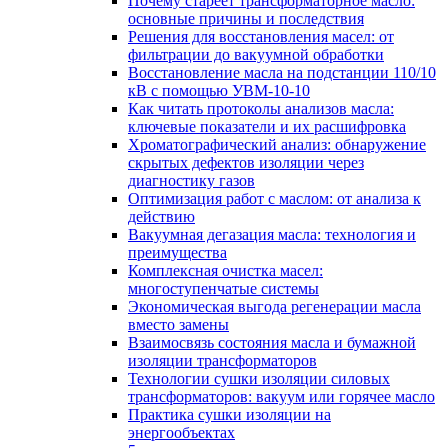
Почему стареет трансформаторное масло:
основные причины и последствия
Решения для восстановления масел: от
фильтрации до вакуумной обработки
Восстановление масла на подстанции 110/10
кВ с помощью УВМ-10-10
Как читать протоколы анализов масла:
ключевые показатели и их расшифровка
Хроматографический анализ: обнаружение
скрытых дефектов изоляции через
диагностику газов
Оптимизация работ с маслом: от анализа к
действию
Вакуумная дегазация масла: технология и
преимущества
Комплексная очистка масел:
многоступенчатые системы
Экономическая выгода регенерации масла
вместо замены
Взаимосвязь состояния масла и бумажной
изоляции трансформаторов
Технологии сушки изоляции силовых
трансформаторов: вакуум или горячее масло
Практика сушки изоляции на
энергообъектах