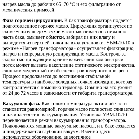
нагрев масла до рабочих 65–70 °C и его фильтрацию от
механических примесей.
Фаза горячей циркуляции.
В бак трансформатора подается
подготовленное горячее масло. Циркуляция организуется по
схеме «снизу вверх»: сухое масло закачивается в нижнюю
часть бака, омывает обмотки, забирая из них влагу и
выводится из верхней точки на вход установки. УВМ-10-10 в
режиме «Нагрев трансформатора» осуществляет фильтрацию,
нагрев и непрерывную рециркуляцию масла. Контроль за
скоростью циркуляции крайне важен: слишком быстрый
поток может вызвать накопление статического электричества,
слишком медленный не обеспечит равномерного прогрева.
Процесс продолжается до достижения стабильной
температуры в наиболее холодных точках изоляции, которая
контролируется с помощью термопар. Обычно на это уходит
от 24 до 72 часов в зависимости от габарита трансформатора.
Вакуумная фаза.
Как только температура активной части
становится равномерной, горячее масло полностью сливается
и начинается этап вакуумирования. Установка УВМ-10-10
переключается в режим вакуумирования трансформатора.
Подключаются мощные вакуумные насосы, и в баке создается
и поддерживается глубокий вакуум. Именно здесь
используется оборудование, аналогичное