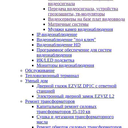
видеосигнала
Передача видеосигнала, устройства
грозозащиты, тв-модуляторы
Видеосерверы на базе плат видеоввода
Матричные системы
Муляжи камер видеонаблюдения
IP-видеонаблюдение
Видеонаблюдение "под ключ"
Видеонаблюдение HD
Программное обеспечение для систем
видеонаблюдения
ИК/LED подсветка
Мониторы видеонаблюдения
Обслуживание
Тепловизионный терминал
Умный дом
Дверной глазок EZVIZ DP1C с ответной
станцией
Электронный дверной замок EZVIZ L2
Ремонт трансформаторов
Капитальный ремонт силовых
трансформаторов 35-110 кв
Сушка и дегазация трансформаторного
масла
Ремонт обмоток силовых трансформаторов