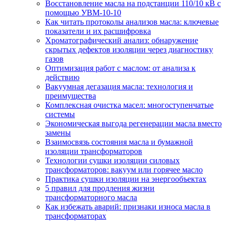
Восстановление масла на подстанции 110/10 кВ с
помощью УВМ-10-10
Как читать протоколы анализов масла: ключевые
показатели и их расшифровка
Хроматографический анализ: обнаружение
скрытых дефектов изоляции через диагностику
газов
Оптимизация работ с маслом: от анализа к
действию
Вакуумная дегазация масла: технология и
преимущества
Комплексная очистка масел: многоступенчатые
системы
Экономическая выгода регенерации масла вместо
замены
Взаимосвязь состояния масла и бумажной
изоляции трансформаторов
Технологии сушки изоляции силовых
трансформаторов: вакуум или горячее масло
Практика сушки изоляции на энергообъектах
5 правил для продления жизни
трансформаторного масла
Как избежать аварий: признаки износа масла в
трансформаторах