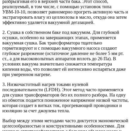
разбрызгивая его в верхней части бака. Этот способ,
реализуемый, в том числе, с помощью установок типа
УВМ-10-10, позволяет равномерно прогреть активную часть и
экстрагировать влагу из целлюлозы в масло, откуда она затем
эффективно удаляется вакуумной дегазацией.
2. Сушка в собственном баке под вакуумом. Для глубокой
осушки, особенно на завершающих этапах, применяется
вакуумная сушка. Бак трансформатора тщательно
герметизируют и с помощью вакуумного насоса создают
глубокое разрежение (остаточное давление не более 5 мм рт.
ст., а для высоковольтных аппаратов вплоть до 26 Па). В
условиях вакуума значительно снижается температура
кипения воды, что позволяет ей интенсивно испаряться даже
при умеренном нагреве.
3. Низкочастотный нагрев токами нулевой
последовательности (LFDH). Этот метод часто применяется
для сушки трансформаторов без их полного разбора. На одну
из обмоток подается пониженное напряжение низкой частоты,
которая создает в витках ток, прогревающий проводники и
изоляцию за счет джоулева тепла.
Выбор между этими методами часто диктуется экономической
целесообразностью и конструктивными особенностями. Для