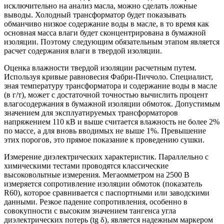
исключительно на анализ масла, можно сделать ложные
выводы. Холодный трансформатор будет показывать
обманчиво низкое содержание воды в масле, в то время как
основная масса влаги будет сконцентрирована в бумажной
изоляции. Поэтому следующим обязательным этапом является
расчет содержания влаги в твердой изоляции.
Оценка влажности твердой изоляции расчетным путем.
Используя кривые равновесия Фабри-Пиччоло. Специалист,
зная температуру трансформатора и содержание воды в масле
(в г/т), может с достаточной точностью вычислить процент
влагосодержания в бумажной изоляции обмоток. Допустимым
значением для эксплуатируемых трансформаторов
напряжением 110 кВ и выше считается влажность не более 2%
по массе, а для вновь вводимых не выше 1%. Превышение
этих порогов, это прямое показание к проведению сушки.
Измерение диэлектрических характеристик. Параллельно с
химическими тестами проводятся классические
высоковольтные измерения. Мегаомметром на 2500 В
измеряется сопротивление изоляции обмоток (показатель
R60), которое сравнивается с паспортными или заводскими
данными. Резкое падение сопротивления, особенно в
совокупности с высоким значением тангенса угла
диэлектрических потерь (tg δ), является надежным маркером