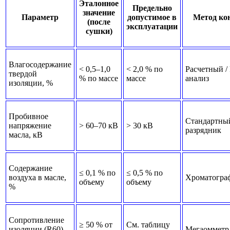
Эталонное
Предельно
значение
Параметр
допустимое в
Метод ко
(после
эксплуатации
сушки)
Влагосодержание
< 0,5–1,0
< 2,0 % по
Расчетный /
твердой
% по массе
массе
анализ
изоляции, %
Пробивное
Стандартны
напряжение
> 60–70 кВ
> 30 кВ
разрядник
масла, кВ
Содержание
≤ 0,1 % по
≤ 0,5 % по
воздуха в масле,
Хроматогра
объему
объему
%
Сопротивление
≥ 50 % от
См. таблицу
изоляции (R60),
Мегаомметр