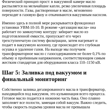
Физический принцип прост: в вакуумной камере масло
распыляется на мельчайшие капли, резко увеличивая площадь
поверхности. Газы, растворенные в масле, мгновенно
переходят в газовую фазу и откачиваются вакуумным насосом.
Именно здесь в полной мере раскрывается функционал
установки УВМ-10-10. В режиме «дегазация масла» она
работает по замкнутому контуру: забирает масло из
подготовленной емкости, пропускает его через
трехступенчатую систему фильтрации, затем нагревает и
подает в вакуумную колонну, где происходит его глубокая
осушка и удаление газов. На выходе мы получаем
трансформаторное масло с газосодержанием не более 0,1% по
объему и пробивным напряжением, соответствующим самым
жестким стандартам для оборудования класса 110–1150 кВ.
Шаг 5: Заливка под вакуумом и
финальный мониторинг
Собственно заливка дегазированного масла в трансформатор,
находящийся под вакуумом, это кульминация всего процесса.
Готовое масло подается в нижнюю часть бака. Оно плавно
заполняет все полости, замещая собой вакуум. Важно следить,
чтобы скорость подъема уровня масла не превышала