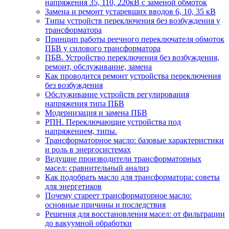
напряжения 35, 110, 220кВ с заменой обмоток
Замена и ремонт устаревших вводов 6, 10, 35 кВ
Типы устройств переключения без возбуждения у
трансформатора
Принцип работы реечного переключателя обмоток
ПБВ у силового трансформатора
ПБВ. Устройство переключения без возбуждения,
ремонт, обслуживание, замена
Как проводится ремонт устройства переключения
без возбуждения
Обслуживание устройств регулирования
напряжения типа ПБВ
Модернизация и замена ПБВ
РПН. Переключающие устройства под
напряжением, типы.
Трансформаторное масло: базовые характеристики
и роль в энергосистемах
Ведущие производители трансформаторных
масел: сравнительный анализ
Как подобрать масло для трансформатора: советы
для энергетиков
Почему стареет трансформаторное масло:
основные причины и последствия
Решения для восстановления масел: от фильтрации
до вакуумной обработки