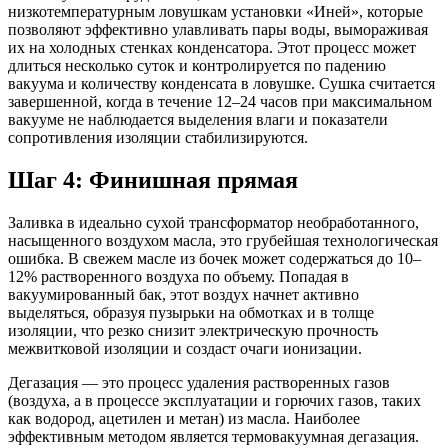
низкотемпературным ловушкам установки «Иней», которые
позволяют эффективно улавливать пары воды, вымораживая
их на холодных стенках конденсатора. Этот процесс может
длиться несколько суток и контролируется по падению
вакуума и количеству конденсата в ловушке. Сушка считается
завершенной, когда в течение 12–24 часов при максимальном
вакууме не наблюдается выделения влаги и показатели
сопротивления изоляции стабилизируются.
Шаг 4: Финишная прямая
Заливка в идеально сухой трансформатор необработанного,
насыщенного воздухом масла, это грубейшая технологическая
ошибка. В свежем масле из бочек может содержаться до 10–
12% растворенного воздуха по объему. Попадая в
вакуумированный бак, этот воздух начнет активно
выделяться, образуя пузырьки на обмотках и в толще
изоляции, что резко снизит электрическую прочность
межвитковой изоляции и создаст очаги ионизации.
Дегазация — это процесс удаления растворенных газов
(воздуха, а в процессе эксплуатации и горючих газов, таких
как водород, ацетилен и метан) из масла. Наиболее
эффективным методом является термовакуумная дегазация.