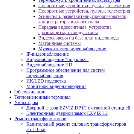
Термокожухи, кронштейны, аксессуары
Поворотные устройства, пульты, телеметрия
Поворотные устройства, пульты, телеметрия
Усилители, разветвители, преобразователи,
концентраторы видеосигнала
Передача видеосигнала, устройства
грозозащиты, тв-модуляторы
Видеосерверы на базе плат видеоввода
Матричные системы
Муляжи камер видеонаблюдения
IP-видеонаблюдение
Видеонаблюдение "под ключ"
Видеонаблюдение HD
Программное обеспечение для систем
видеонаблюдения
ИК/LED подсветка
Мониторы видеонаблюдения
Обслуживание
Тепловизионный терминал
Умный дом
Дверной глазок EZVIZ DP1C с ответной станцией
Электронный дверной замок EZVIZ L2
Ремонт трансформаторов
Капитальный ремонт силовых трансформаторов
35-110 кв