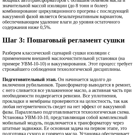
мощных автотрансформаторов с большим объемом масла и
значительной массой изоляции (до 8 тонн и более)
комбинирование циркуляционного прогрева с последующей
вакуумной фазой является безальтернативным вариантом,
обеспечивающим удаление влаги до уровня остаточного
содержания ниже 0,5%.
Шаг 3: Пошаговый регламент сушки
Разберем классический сценарий сушки изоляции с
применением внешней маслоочистительной установки (на
примере УВМ-10-10) и вакуумирования. Этот процесс требует
строжайшего соблюдения технологической дисциплины.
Подготовительный этап.
Он начинается задолго до
включения рубильников. Трансформатор выводится в ремонт,
с него сливается все увлажненное масло, а активная часть при
необходимости подвергается ревизии. Все уплотнения,
прокладки и мембраны проверяются на целостность, так как
любая негерметичность сведет на нет эффект от вакуумной
фазы. Параллельно подготавливается технологическая схема.
Установка УВМ-10-10, представляющая собой комплексный
мобильный модуль, подключается к трансформатору через
штатные задвижки. Ее основная задача на первом этапе, это
подготовка сухого и горячего масла. Установка обеспечивает