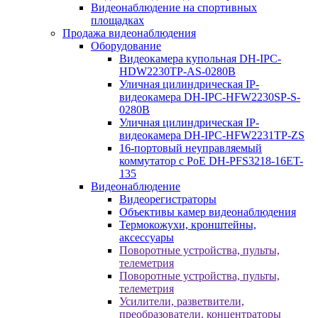
Видеонаблюдение на спортивных
площадках
Продажа видеонаблюдения
Оборудование
Видеокамера купольная DH-IPC-
HDW2230TP-AS-0280B
Уличная цилиндрическая IP-
видеокамера DH-IPC-HFW2230SP-S-
0280B
Уличная цилиндрическая IP-
видеокамера DH-IPC-HFW2231TP-ZS
16-портовый неуправляемый
коммутатор с РоЕ DH-PFS3218-16ET-
135
Видеонаблюдение
Видеорегистраторы
Объективы камер видеонаблюдения
Термокожухи, кронштейны,
аксессуары
Поворотные устройства, пульты,
телеметрия
Поворотные устройства, пульты,
телеметрия
Усилители, разветвители,
преобразователи, концентраторы