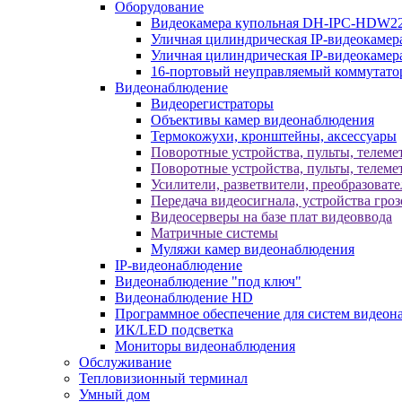
Оборудование
Видеокамера купольная DH-IPC-HDW2
Уличная цилиндрическая IP-видеокаме
Уличная цилиндрическая IP-видеокам
16-портовый неуправляемый коммутато
Видеонаблюдение
Видеорегистраторы
Объективы камер видеонаблюдения
Термокожухи, кронштейны, аксессуары
Поворотные устройства, пульты, телеме
Поворотные устройства, пульты, телеме
Усилители, разветвители, преобразоват
Передача видеосигнала, устройства гро
Видеосерверы на базе плат видеоввода
Матричные системы
Муляжи камер видеонаблюдения
IP-видеонаблюдение
Видеонаблюдение "под ключ"
Видеонаблюдение HD
Программное обеспечение для систем видеон
ИК/LED подсветка
Мониторы видеонаблюдения
Обслуживание
Тепловизионный терминал
Умный дом