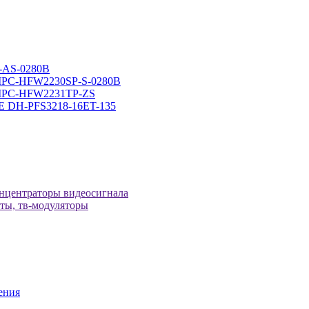
-AS-0280B
-IPC-HFW2230SP-S-0280B
H-IPC-HFW2231TP-ZS
оЕ DH-PFS3218-16ET-135
онцентраторы видеосигнала
иты, тв-модуляторы
ения