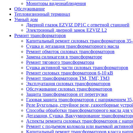
Мониторы видеонаблюдения
Обслуживание
Тепловизионный терминал
Умный дом
Дверной глазок EZVIZ DP1C с ответной станцией
Электронный дверной замок EZVIZ L2
Ремонт трансформаторов
Капитальный ремонт силовых трансформаторов 35-
Сушка и дегазация трансформаторного масла
Ремонт обмоток силовых трансформаторов
Замена силикагеля в трансформаторе
Ремонт тягового трансформатора
Сушка активной части силовых трансформаторов
Ремонт силовых трансформаторов 6-10 кВ
Ремонт трансформаторов ТМ, ТМГ, ТМЗ
Эксплуатация силовых трансформаторов
Обслуживание силовых трансформаторов
Защита трансформаторов от перегрузки
Газовая защита трансформаторов с напряжением 35,
Реле Бухгольца, струйное реле, газоотборные устро
Способы обработки трансформаторного масла для у
Дегазация, Сушка, Вакуумирование трансформаторов
Аспекты ремонта силовых трансформаторов с напря
Ремонт с подъемом колокола или выемкой активной 
Капитальный ремонт трансформаторов класса напря