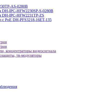
230TP-AS-0280B
ра DH-IPC-HFW2230SP-S-0280B
ера DH-IPC-HFW2231TP-ZS
р с РоЕ DH-PFS3218-16ET-135
трия
трия
ели, концентраторы видеосигнала
зозащиты, тв-модуляторы
аблюдения