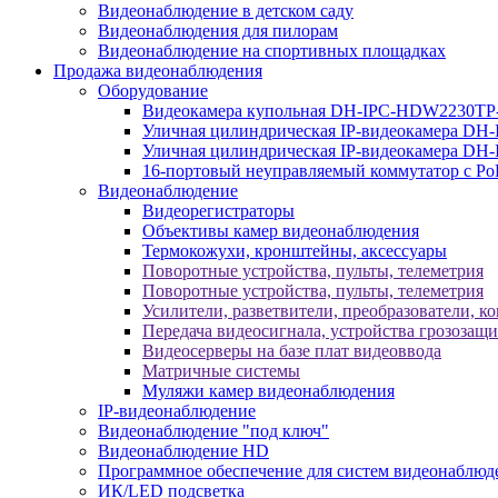
Видеонаблюдение в детском саду
Видеонаблюдения для пилорам
Видеонаблюдение на спортивных площадках
Продажа видеонаблюдения
Оборудование
Видеокамера купольная DH-IPC-HDW2230TP
Уличная цилиндрическая IP-видеокамера DH
Уличная цилиндрическая IP-видеокамера D
16-портовый неуправляемый коммутатор с Р
Видеонаблюдение
Видеорегистраторы
Объективы камер видеонаблюдения
Термокожухи, кронштейны, аксессуары
Поворотные устройства, пульты, телеметрия
Поворотные устройства, пульты, телеметрия
Усилители, разветвители, преобразователи, к
Передача видеосигнала, устройства грозозащ
Видеосерверы на базе плат видеоввода
Матричные системы
Муляжи камер видеонаблюдения
IP-видеонаблюдение
Видеонаблюдение "под ключ"
Видеонаблюдение HD
Программное обеспечение для систем видеонаблюд
ИК/LED подсветка