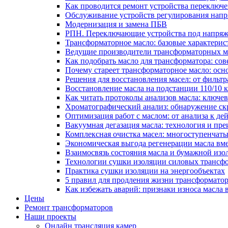
Как проводится ремонт устройства переключе
Обслуживание устройств регулирования нап
Модернизация и замена ПБВ
РПН. Переключающие устройства под напряж
Трансформаторное масло: базовые характерис
Ведущие производители трансформаторных ма
Как подобрать масло для трансформатора: сов
Почему стареет трансформаторное масло: ос
Решения для восстановления масел: от фильт
Восстановление масла на подстанции 110/10
Как читать протоколы анализов масла: ключе
Хроматографический анализ: обнаружение скр
Оптимизация работ с маслом: от анализа к де
Вакуумная дегазация масла: технология и пр
Комплексная очистка масел: многоступенчат
Экономическая выгода регенерации масла вм
Взаимосвязь состояния масла и бумажной из
Технологии сушки изоляции силовых трансфо
Практика сушки изоляции на энергообъектах
5 правил для продления жизни трансформатор
Как избежать аварий: признаки износа масла 
Цены
Ремонт трансформаторов
Наши проекты
Онлайн трансляция камер