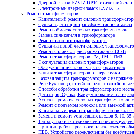
Дверной глазок EZVIZ DP1C с ответной стан
Электронный дверной замок EZVIZ L2
Ремонт трансформаторов
Капитальный ремонт силовых трансформаторо
Сушка и дегазация трансформаторного масла
Ремонт обмоток силовых трансформаторов
Замена силикагеля в трансформаторе
Ремонт тягового трансформатора
Сушка активной части силовых трансформат
Ремонт силовых трансформаторов 6-10 кВ
Ремонт трансформаторов ТМ, ТМГ, ТМЗ
Эксплуатация силовых трансформаторов
Обслуживание силовых трансформаторов
Защита трансформаторов от перегрузки
Газовая защита трансформаторов с напряжение
Реле Бухгольца, струйное реле, газоотборные 
Способы обработки трансформаторного масла 
Дегазация, Сушка, Вакуумирование трансформ
Аспекты ремонта силовых трансформаторов с 
Ремонт с подъемом колокола или выемкой акт
Капитальный ремонт трансформаторов класса 
Замена и ремонт устаревших вводов 6, 10, 35 
Типы устройств переключения без возбужден
Принцип работы реечного переключателя обм
ПБВ. Устройство переключения без возбужден