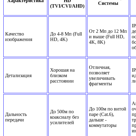
Характеристика
HD
Системы
(TVI/CVI/AHD)
I
От 2 Мп до 12 Мп
д
Качество
До 4-8 Мп (Full
и выше (Full HD,
о
изображения
HD, 4K)
4K, 8K)
б
о
Отличная,
Хорошая на
IP
позволяет
Детализация
близком
и
увеличивать
расстоянии
л
фрагменты
А
До 100м по витой
о
До 500м по
Дальность
паре (Cat.6),
п
коаксиалу без
передачи
дальше -
тр
усилителей
коммутаторы
п
и