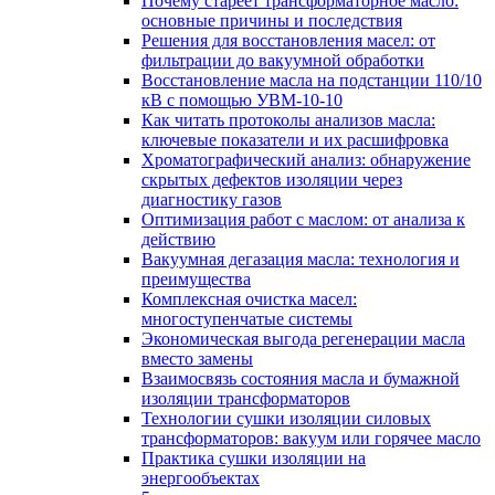
Почему стареет трансформаторное масло:
основные причины и последствия
Решения для восстановления масел: от
фильтрации до вакуумной обработки
Восстановление масла на подстанции 110/10
кВ с помощью УВМ-10-10
Как читать протоколы анализов масла:
ключевые показатели и их расшифровка
Хроматографический анализ: обнаружение
скрытых дефектов изоляции через
диагностику газов
Оптимизация работ с маслом: от анализа к
действию
Вакуумная дегазация масла: технология и
преимущества
Комплексная очистка масел:
многоступенчатые системы
Экономическая выгода регенерации масла
вместо замены
Взаимосвязь состояния масла и бумажной
изоляции трансформаторов
Технологии сушки изоляции силовых
трансформаторов: вакуум или горячее масло
Практика сушки изоляции на
энергообъектах