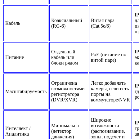
I
Коаксиальный
Витая пара
д
Кабель
(RG-6)
(Cat.5e/6)
п
п
Отдельный
IP
PoE (питание по
Питание
кабель или
э
витой паре)
блоки рядом
к
Ограничена
Легко добавлять
IP
возможностями
камеры, если есть
Масштабируемость
г
регистратора
порты на
р
(DVR/XVR)
коммутаторе/NVR
Широкие
IP
Минимальна
возможности
Интеллект /
т
(детектор
(распознавание,
Аналитика
а
движения)
зоны, подсчет и