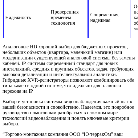
О
Проверенная
н
Современная,
Надежность
временем
к
надежная
технология
о
м
Аналоговые HD хороший выбор для бюджетных проектов,
небольших объектов (квартира, маленький магазин) или
модернизации существующей аналоговой системы без замены
кабелей. IP-системы современный стандарт для новых
инсталляций, средних и крупных объектов, задач, требующих
высокой детализации и интеллектуальной аналитики.
Гибридные XVR-регистраторы позволяют комбинировать оба
типа камер в одной системе, что идеально для плавного
перехода на IP.
Выбор и установка системы видеонаблюдения важный шаг к
вашей безопасности и спокойствию. Надеемся, это подробное
руководство помогло вам разобраться в сложном мире
технологий видеонаблюдения и понять ключевые критерии
выбора.
“Торгово-монтажная компания ООО “Ю-терракОм” ваш