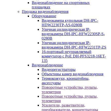
Видеонаблюдение на спортивных
площадках
Продажа видеонаблюдения
Оборудование
Видеокамера купольная DH-IPC-
HDW2230TP-AS-0280B
Уличная цилиндрическая IP-
видеокамера DH-IPC-HFW2230SP-S-
0280B
Уличная цилиндрическая IP-
видеокамера DH-IPC-HFW2231TP-ZS
16-портовый неуправляемый
коммутатор с РоЕ DH-PFS3218-16ET-
135
Видеонаблюдение
Видеорегистраторы
Объективы камер видеонаблюдения
Термокожухи, кронштейны,
аксессуары
Поворотные устройства, пульты,
телеметрия
Поворотные устройства, пульты,
телеметрия
Усилители, разветвители,
преобразователи, концентраторы