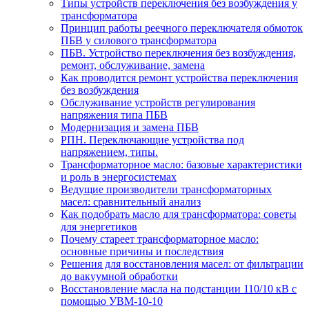
Типы устройств переключения без возбуждения у
трансформатора
Принцип работы реечного переключателя обмоток
ПБВ у силового трансформатора
ПБВ. Устройство переключения без возбуждения,
ремонт, обслуживание, замена
Как проводится ремонт устройства переключения
без возбуждения
Обслуживание устройств регулирования
напряжения типа ПБВ
Модернизация и замена ПБВ
РПН. Переключающие устройства под
напряжением, типы.
Трансформаторное масло: базовые характеристики
и роль в энергосистемах
Ведущие производители трансформаторных
масел: сравнительный анализ
Как подобрать масло для трансформатора: советы
для энергетиков
Почему стареет трансформаторное масло:
основные причины и последствия
Решения для восстановления масел: от фильтрации
до вакуумной обработки
Восстановление масла на подстанции 110/10 кВ с
помощью УВМ-10-10