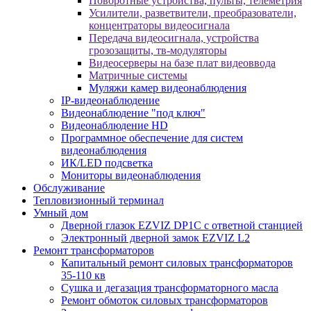
Поворотные устройства, пульты, телеметрия
Усилители, разветвители, преобразователи,
концентраторы видеосигнала
Передача видеосигнала, устройства
грозозащиты, тв-модуляторы
Видеосерверы на базе плат видеоввода
Матричные системы
Муляжи камер видеонаблюдения
IP-видеонаблюдение
Видеонаблюдение "под ключ"
Видеонаблюдение HD
Программное обеспечение для систем
видеонаблюдения
ИК/LED подсветка
Мониторы видеонаблюдения
Обслуживание
Тепловизионный терминал
Умный дом
Дверной глазок EZVIZ DP1C с ответной станцией
Электронный дверной замок EZVIZ L2
Ремонт трансформаторов
Капитальный ремонт силовых трансформаторов
35-110 кв
Сушка и дегазация трансформаторного масла
Ремонт обмоток силовых трансформаторов