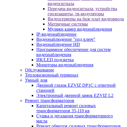
видеосигнала
Передача видеосигнала, устройства
грозозащиты, тв-модуляторы
Видеосерверы на базе плат видеоввода
Матричные системы
Муляжи камер видеонаблюдения
IP-видеонаблюдение
Видеонаблюдение "под ключ"
Видеонаблюдение HD
Программное обеспечение для систем
видеонаблюдения
ИК/LED подсветка
Мониторы видеонаблюдения
Обслуживание
Тепловизионный терминал
Умный дом
Дверной глазок EZVIZ DP1C с ответной
станцией
Электронный дверной замок EZVIZ L2
Ремонт трансформаторов
Капитальный ремонт силовых
трансформаторов 35-110 кв
Сушка и дегазация трансформаторного
масла
Ремонт обмоток силовых трансформаторов