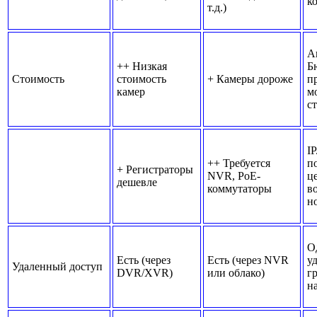
к
т.д.)
А
++ Низкая
Б
Стоимость
стоимость
+ Камеры дороже
п
камер
м
с
I
++ Требуется
п
+ Регистраторы
NVR, PoE-
ц
дешевле
коммутаторы
в
н
О
Есть (через
Есть (через NVR
у
Удаленный доступ
DVR/XVR)
или облако)
г
н