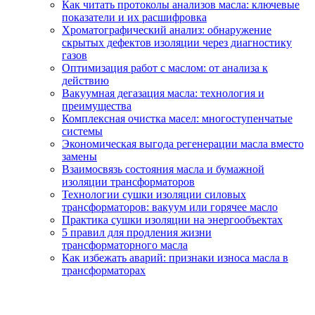
Как читать протоколы анализов масла: ключевые
показатели и их расшифровка
Хроматографический анализ: обнаружение
скрытых дефектов изоляции через диагностику
газов
Оптимизация работ с маслом: от анализа к
действию
Вакуумная дегазация масла: технология и
преимущества
Комплексная очистка масел: многоступенчатые
системы
Экономическая выгода регенерации масла вместо
замены
Взаимосвязь состояния масла и бумажной
изоляции трансформаторов
Технологии сушки изоляции силовых
трансформаторов: вакуум или горячее масло
Практика сушки изоляции на энергообъектах
5 правил для продления жизни
трансформаторного масла
Как избежать аварий: признаки износа масла в
трансформаторах