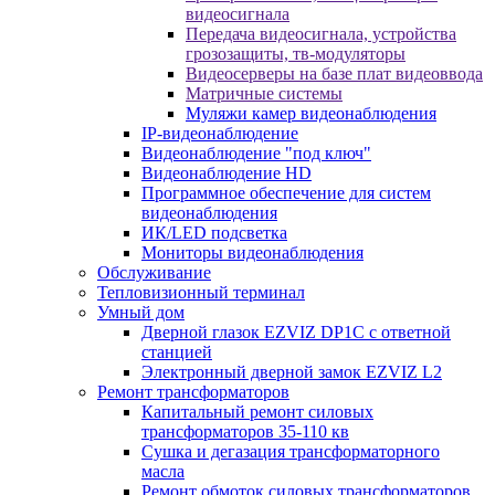
видеосигнала
Передача видеосигнала, устройства
грозозащиты, тв-модуляторы
Видеосерверы на базе плат видеоввода
Матричные системы
Муляжи камер видеонаблюдения
IP-видеонаблюдение
Видеонаблюдение "под ключ"
Видеонаблюдение HD
Программное обеспечение для систем
видеонаблюдения
ИК/LED подсветка
Мониторы видеонаблюдения
Обслуживание
Тепловизионный терминал
Умный дом
Дверной глазок EZVIZ DP1C с ответной
станцией
Электронный дверной замок EZVIZ L2
Ремонт трансформаторов
Капитальный ремонт силовых
трансформаторов 35-110 кв
Сушка и дегазация трансформаторного
масла
Ремонт обмоток силовых трансформаторов