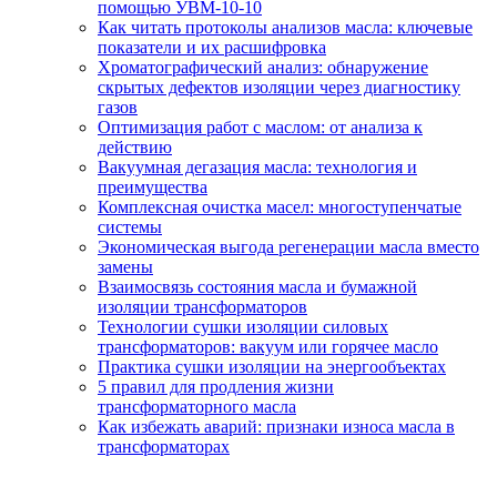
помощью УВМ-10-10
Как читать протоколы анализов масла: ключевые
показатели и их расшифровка
Хроматографический анализ: обнаружение
скрытых дефектов изоляции через диагностику
газов
Оптимизация работ с маслом: от анализа к
действию
Вакуумная дегазация масла: технология и
преимущества
Комплексная очистка масел: многоступенчатые
системы
Экономическая выгода регенерации масла вместо
замены
Взаимосвязь состояния масла и бумажной
изоляции трансформаторов
Технологии сушки изоляции силовых
трансформаторов: вакуум или горячее масло
Практика сушки изоляции на энергообъектах
5 правил для продления жизни
трансформаторного масла
Как избежать аварий: признаки износа масла в
трансформаторах