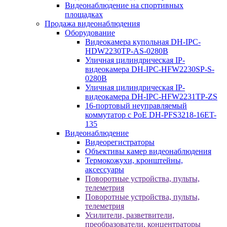
Видеонаблюдение на спортивных
площадках
Продажа видеонаблюдения
Оборудование
Видеокамера купольная DH-IPC-
HDW2230TP-AS-0280B
Уличная цилиндрическая IP-
видеокамера DH-IPC-HFW2230SP-S-
0280B
Уличная цилиндрическая IP-
видеокамера DH-IPC-HFW2231TP-ZS
16-портовый неуправляемый
коммутатор с РоЕ DH-PFS3218-16ET-
135
Видеонаблюдение
Видеорегистраторы
Объективы камер видеонаблюдения
Термокожухи, кронштейны,
аксессуары
Поворотные устройства, пульты,
телеметрия
Поворотные устройства, пульты,
телеметрия
Усилители, разветвители,
преобразователи, концентраторы