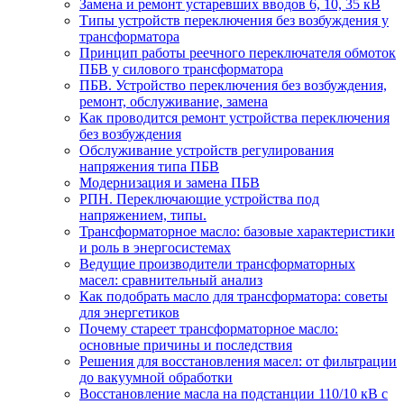
Замена и ремонт устаревших вводов 6, 10, 35 кВ
Типы устройств переключения без возбуждения у
трансформатора
Принцип работы реечного переключателя обмоток
ПБВ у силового трансформатора
ПБВ. Устройство переключения без возбуждения,
ремонт, обслуживание, замена
Как проводится ремонт устройства переключения
без возбуждения
Обслуживание устройств регулирования
напряжения типа ПБВ
Модернизация и замена ПБВ
РПН. Переключающие устройства под
напряжением, типы.
Трансформаторное масло: базовые характеристики
и роль в энергосистемах
Ведущие производители трансформаторных
масел: сравнительный анализ
Как подобрать масло для трансформатора: советы
для энергетиков
Почему стареет трансформаторное масло:
основные причины и последствия
Решения для восстановления масел: от фильтрации
до вакуумной обработки
Восстановление масла на подстанции 110/10 кВ с