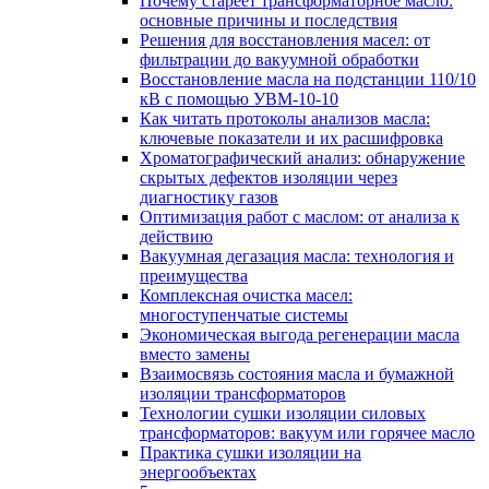
Почему стареет трансформаторное масло:
основные причины и последствия
Решения для восстановления масел: от
фильтрации до вакуумной обработки
Восстановление масла на подстанции 110/10
кВ с помощью УВМ-10-10
Как читать протоколы анализов масла:
ключевые показатели и их расшифровка
Хроматографический анализ: обнаружение
скрытых дефектов изоляции через
диагностику газов
Оптимизация работ с маслом: от анализа к
действию
Вакуумная дегазация масла: технология и
преимущества
Комплексная очистка масел:
многоступенчатые системы
Экономическая выгода регенерации масла
вместо замены
Взаимосвязь состояния масла и бумажной
изоляции трансформаторов
Технологии сушки изоляции силовых
трансформаторов: вакуум или горячее масло
Практика сушки изоляции на
энергообъектах