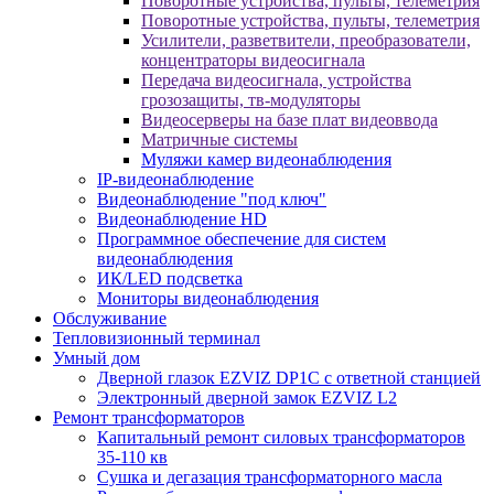
Поворотные устройства, пульты, телеметрия
Поворотные устройства, пульты, телеметрия
Усилители, разветвители, преобразователи,
концентраторы видеосигнала
Передача видеосигнала, устройства
грозозащиты, тв-модуляторы
Видеосерверы на базе плат видеоввода
Матричные системы
Муляжи камер видеонаблюдения
IP-видеонаблюдение
Видеонаблюдение "под ключ"
Видеонаблюдение HD
Программное обеспечение для систем
видеонаблюдения
ИК/LED подсветка
Мониторы видеонаблюдения
Обслуживание
Тепловизионный терминал
Умный дом
Дверной глазок EZVIZ DP1C с ответной станцией
Электронный дверной замок EZVIZ L2
Ремонт трансформаторов
Капитальный ремонт силовых трансформаторов
35-110 кв
Сушка и дегазация трансформаторного масла