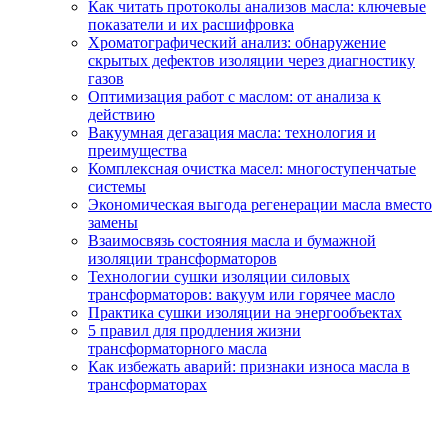
Как читать протоколы анализов масла: ключевые
показатели и их расшифровка
Хроматографический анализ: обнаружение
скрытых дефектов изоляции через диагностику
газов
Оптимизация работ с маслом: от анализа к
действию
Вакуумная дегазация масла: технология и
преимущества
Комплексная очистка масел: многоступенчатые
системы
Экономическая выгода регенерации масла вместо
замены
Взаимосвязь состояния масла и бумажной
изоляции трансформаторов
Технологии сушки изоляции силовых
трансформаторов: вакуум или горячее масло
Практика сушки изоляции на энергообъектах
5 правил для продления жизни
трансформаторного масла
Как избежать аварий: признаки износа масла в
трансформаторах