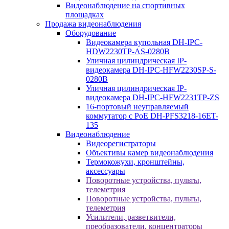
Видеонаблюдение на спортивных
площадках
Продажа видеонаблюдения
Оборудование
Видеокамера купольная DH-IPC-
HDW2230TP-AS-0280B
Уличная цилиндрическая IP-
видеокамера DH-IPC-HFW2230SP-S-
0280B
Уличная цилиндрическая IP-
видеокамера DH-IPC-HFW2231TP-ZS
16-портовый неуправляемый
коммутатор с РоЕ DH-PFS3218-16ET-
135
Видеонаблюдение
Видеорегистраторы
Объективы камер видеонаблюдения
Термокожухи, кронштейны,
аксессуары
Поворотные устройства, пульты,
телеметрия
Поворотные устройства, пульты,
телеметрия
Усилители, разветвители,
преобразователи, концентраторы