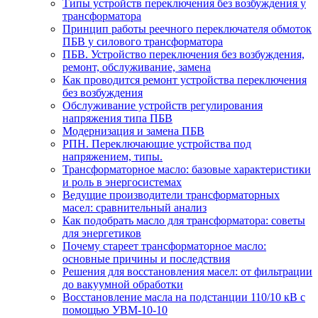
Типы устройств переключения без возбуждения у
трансформатора
Принцип работы реечного переключателя обмоток
ПБВ у силового трансформатора
ПБВ. Устройство переключения без возбуждения,
ремонт, обслуживание, замена
Как проводится ремонт устройства переключения
без возбуждения
Обслуживание устройств регулирования
напряжения типа ПБВ
Модернизация и замена ПБВ
РПН. Переключающие устройства под
напряжением, типы.
Трансформаторное масло: базовые характеристики
и роль в энергосистемах
Ведущие производители трансформаторных
масел: сравнительный анализ
Как подобрать масло для трансформатора: советы
для энергетиков
Почему стареет трансформаторное масло:
основные причины и последствия
Решения для восстановления масел: от фильтрации
до вакуумной обработки
Восстановление масла на подстанции 110/10 кВ с
помощью УВМ-10-10