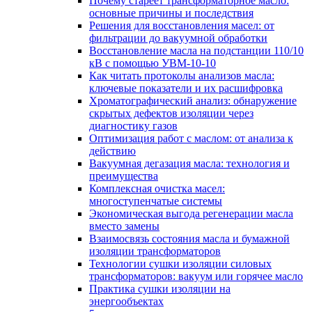
Почему стареет трансформаторное масло:
основные причины и последствия
Решения для восстановления масел: от
фильтрации до вакуумной обработки
Восстановление масла на подстанции 110/10
кВ с помощью УВМ-10-10
Как читать протоколы анализов масла:
ключевые показатели и их расшифровка
Хроматографический анализ: обнаружение
скрытых дефектов изоляции через
диагностику газов
Оптимизация работ с маслом: от анализа к
действию
Вакуумная дегазация масла: технология и
преимущества
Комплексная очистка масел:
многоступенчатые системы
Экономическая выгода регенерации масла
вместо замены
Взаимосвязь состояния масла и бумажной
изоляции трансформаторов
Технологии сушки изоляции силовых
трансформаторов: вакуум или горячее масло
Практика сушки изоляции на
энергообъектах