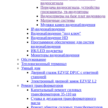
видеосигнала
Передача видеосигнала, устройства
грозозащиты, тв-модуляторы
Видеосерверы на базе плат видеоввода
Матричные системы
Муляжи камер видеонаблюдения
IP-видеонаблюдение
Видеонаблюдение "под ключ"
Видеонаблюдение HD
Программное обеспечение для систем
видеонаблюдения
ИК/LED подсветка
Мониторы видеонаблюдения
Обслуживание
Тепловизионный терминал
Умный дом
Дверной глазок EZVIZ DP1C с ответной
станцией
Электронный дверной замок EZVIZ L2
Ремонт трансформаторов
Капитальный ремонт силовых
трансформаторов 35-110 кв
Сушка и дегазация трансформаторного
масла
Ремонт обмоток силовых трансформаторов