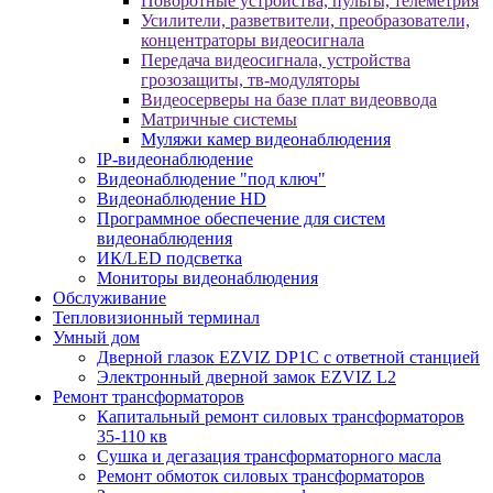
Поворотные устройства, пульты, телеметрия
Усилители, разветвители, преобразователи,
концентраторы видеосигнала
Передача видеосигнала, устройства
грозозащиты, тв-модуляторы
Видеосерверы на базе плат видеоввода
Матричные системы
Муляжи камер видеонаблюдения
IP-видеонаблюдение
Видеонаблюдение "под ключ"
Видеонаблюдение HD
Программное обеспечение для систем
видеонаблюдения
ИК/LED подсветка
Мониторы видеонаблюдения
Обслуживание
Тепловизионный терминал
Умный дом
Дверной глазок EZVIZ DP1C с ответной станцией
Электронный дверной замок EZVIZ L2
Ремонт трансформаторов
Капитальный ремонт силовых трансформаторов
35-110 кв
Сушка и дегазация трансформаторного масла
Ремонт обмоток силовых трансформаторов