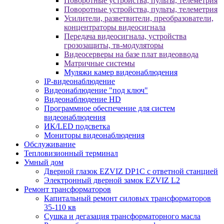
Поворотные устройства, пульты, телеметрия
Поворотные устройства, пульты, телеметрия
Усилители, разветвители, преобразователи,
концентраторы видеосигнала
Передача видеосигнала, устройства
грозозащиты, тв-модуляторы
Видеосерверы на базе плат видеоввода
Матричные системы
Муляжи камер видеонаблюдения
IP-видеонаблюдение
Видеонаблюдение "под ключ"
Видеонаблюдение HD
Программное обеспечение для систем
видеонаблюдения
ИК/LED подсветка
Мониторы видеонаблюдения
Обслуживание
Тепловизионный терминал
Умный дом
Дверной глазок EZVIZ DP1C с ответной станцией
Электронный дверной замок EZVIZ L2
Ремонт трансформаторов
Капитальный ремонт силовых трансформаторов
35-110 кв
Сушка и дегазация трансформаторного масла