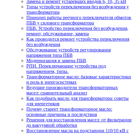
Замена и ремонт устаревших вводов 6, 10, 35 кВ
Типы устройств переключения без возбуждения у
трансформатора
Принцип работы реечного переключателя обмоток
ПБВ у силового трансформатора
ПБВ. Устройство переключения без возбуждения,
ремонт, обслуживание, замена
Как проводится ремонт устройства переключения
без возбуждения
Обслуживание устройств регулирования
напряжения типа ПБВ
Модернизация и замена ПБВ
РПН. Переключающие устройства под
напряжением, типы.
Трансформаторное масло: базовые характеристики
и роль в энергосистемах
Ведущие производители трансформаторных
масел: сравнительный анализ
Как подобрать масло для трансформатора: советы
для энергетиков
Почему стареет трансформаторное масло:
основные причины и последствия
Решения для восстановления масел: от фильтрации
до вакуумной обработки
Восстановление масла на подстанции 110/10 кВ с