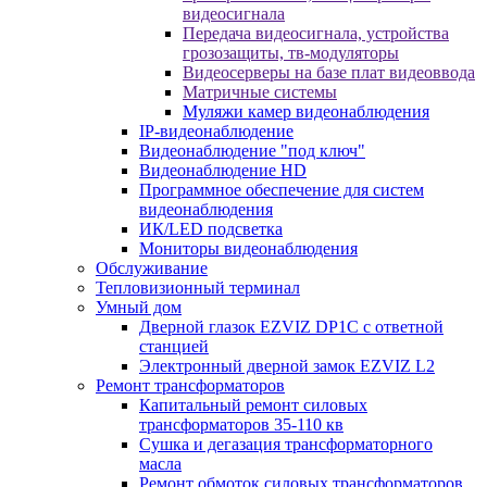
видеосигнала
Передача видеосигнала, устройства
грозозащиты, тв-модуляторы
Видеосерверы на базе плат видеоввода
Матричные системы
Муляжи камер видеонаблюдения
IP-видеонаблюдение
Видеонаблюдение "под ключ"
Видеонаблюдение HD
Программное обеспечение для систем
видеонаблюдения
ИК/LED подсветка
Мониторы видеонаблюдения
Обслуживание
Тепловизионный терминал
Умный дом
Дверной глазок EZVIZ DP1C с ответной
станцией
Электронный дверной замок EZVIZ L2
Ремонт трансформаторов
Капитальный ремонт силовых
трансформаторов 35-110 кв
Сушка и дегазация трансформаторного
масла
Ремонт обмоток силовых трансформаторов