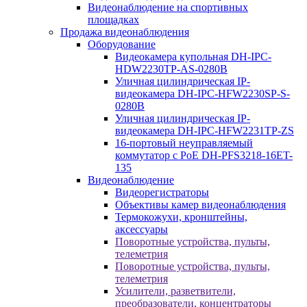
Видеонаблюдение на спортивных
площадках
Продажа видеонаблюдения
Оборудование
Видеокамера купольная DH-IPC-
HDW2230TP-AS-0280B
Уличная цилиндрическая IP-
видеокамера DH-IPC-HFW2230SP-S-
0280B
Уличная цилиндрическая IP-
видеокамера DH-IPC-HFW2231TP-ZS
16-портовый неуправляемый
коммутатор с РоЕ DH-PFS3218-16ET-
135
Видеонаблюдение
Видеорегистраторы
Объективы камер видеонаблюдения
Термокожухи, кронштейны,
аксессуары
Поворотные устройства, пульты,
телеметрия
Поворотные устройства, пульты,
телеметрия
Усилители, разветвители,
преобразователи, концентраторы