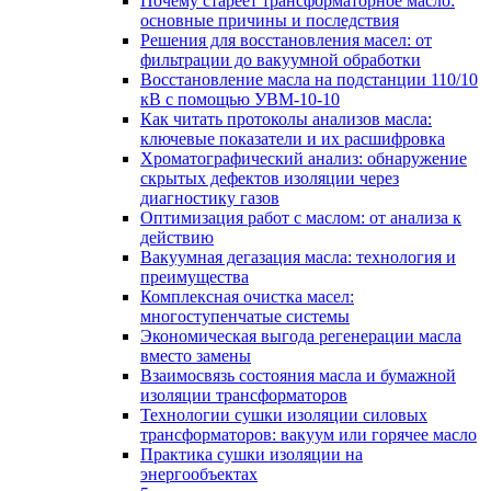
Почему стареет трансформаторное масло:
основные причины и последствия
Решения для восстановления масел: от
фильтрации до вакуумной обработки
Восстановление масла на подстанции 110/10
кВ с помощью УВМ-10-10
Как читать протоколы анализов масла:
ключевые показатели и их расшифровка
Хроматографический анализ: обнаружение
скрытых дефектов изоляции через
диагностику газов
Оптимизация работ с маслом: от анализа к
действию
Вакуумная дегазация масла: технология и
преимущества
Комплексная очистка масел:
многоступенчатые системы
Экономическая выгода регенерации масла
вместо замены
Взаимосвязь состояния масла и бумажной
изоляции трансформаторов
Технологии сушки изоляции силовых
трансформаторов: вакуум или горячее масло
Практика сушки изоляции на
энергообъектах