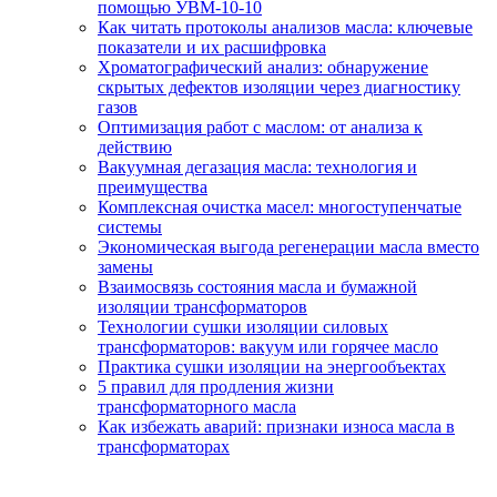
помощью УВМ-10-10
Как читать протоколы анализов масла: ключевые
показатели и их расшифровка
Хроматографический анализ: обнаружение
скрытых дефектов изоляции через диагностику
газов
Оптимизация работ с маслом: от анализа к
действию
Вакуумная дегазация масла: технология и
преимущества
Комплексная очистка масел: многоступенчатые
системы
Экономическая выгода регенерации масла вместо
замены
Взаимосвязь состояния масла и бумажной
изоляции трансформаторов
Технологии сушки изоляции силовых
трансформаторов: вакуум или горячее масло
Практика сушки изоляции на энергообъектах
5 правил для продления жизни
трансформаторного масла
Как избежать аварий: признаки износа масла в
трансформаторах