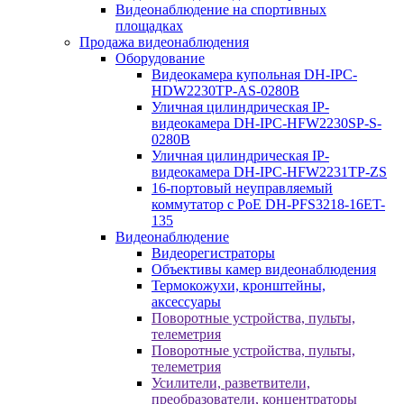
Видеонаблюдение на спортивных
площадках
Продажа видеонаблюдения
Оборудование
Видеокамера купольная DH-IPC-
HDW2230TP-AS-0280B
Уличная цилиндрическая IP-
видеокамера DH-IPC-HFW2230SP-S-
0280B
Уличная цилиндрическая IP-
видеокамера DH-IPC-HFW2231TP-ZS
16-портовый неуправляемый
коммутатор с РоЕ DH-PFS3218-16ET-
135
Видеонаблюдение
Видеорегистраторы
Объективы камер видеонаблюдения
Термокожухи, кронштейны,
аксессуары
Поворотные устройства, пульты,
телеметрия
Поворотные устройства, пульты,
телеметрия
Усилители, разветвители,
преобразователи, концентраторы