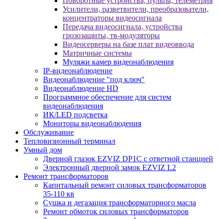
Поворотные устройства, пульты, телеметрия
Усилители, разветвители, преобразователи,
концентраторы видеосигнала
Передача видеосигнала, устройства
грозозащиты, тв-модуляторы
Видеосерверы на базе плат видеоввода
Матричные системы
Муляжи камер видеонаблюдения
IP-видеонаблюдение
Видеонаблюдение "под ключ"
Видеонаблюдение HD
Программное обеспечение для систем
видеонаблюдения
ИК/LED подсветка
Мониторы видеонаблюдения
Обслуживание
Тепловизионный терминал
Умный дом
Дверной глазок EZVIZ DP1C с ответной станцией
Электронный дверной замок EZVIZ L2
Ремонт трансформаторов
Капитальный ремонт силовых трансформаторов
35-110 кв
Сушка и дегазация трансформаторного масла
Ремонт обмоток силовых трансформаторов