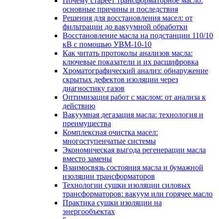
Почему стареет трансформаторное масло:
основные причины и последствия
Решения для восстановления масел: от
фильтрации до вакуумной обработки
Восстановление масла на подстанции 110/10
кВ с помощью УВМ-10-10
Как читать протоколы анализов масла:
ключевые показатели и их расшифровка
Хроматографический анализ: обнаружение
скрытых дефектов изоляции через
диагностику газов
Оптимизация работ с маслом: от анализа к
действию
Вакуумная дегазация масла: технология и
преимущества
Комплексная очистка масел:
многоступенчатые системы
Экономическая выгода регенерации масла
вместо замены
Взаимосвязь состояния масла и бумажной
изоляции трансформаторов
Технологии сушки изоляции силовых
трансформаторов: вакуум или горячее масло
Практика сушки изоляции на
энергообъектах