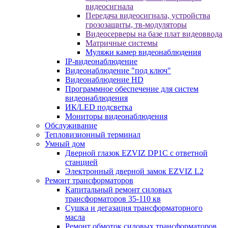
видеосигнала
Передача видеосигнала, устройства
грозозащиты, тв-модуляторы
Видеосерверы на базе плат видеоввода
Матричные системы
Муляжи камер видеонаблюдения
IP-видеонаблюдение
Видеонаблюдение "под ключ"
Видеонаблюдение HD
Программное обеспечение для систем
видеонаблюдения
ИК/LED подсветка
Мониторы видеонаблюдения
Обслуживание
Тепловизионный терминал
Умный дом
Дверной глазок EZVIZ DP1C с ответной
станцией
Электронный дверной замок EZVIZ L2
Ремонт трансформаторов
Капитальный ремонт силовых
трансформаторов 35-110 кв
Сушка и дегазация трансформаторного
масла
Ремонт обмоток силовых трансформаторов