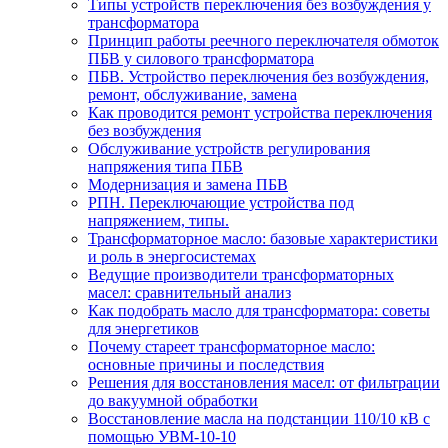
Типы устройств переключения без возбуждения у
трансформатора
Принцип работы реечного переключателя обмоток
ПБВ у силового трансформатора
ПБВ. Устройство переключения без возбуждения,
ремонт, обслуживание, замена
Как проводится ремонт устройства переключения
без возбуждения
Обслуживание устройств регулирования
напряжения типа ПБВ
Модернизация и замена ПБВ
РПН. Переключающие устройства под
напряжением, типы.
Трансформаторное масло: базовые характеристики
и роль в энергосистемах
Ведущие производители трансформаторных
масел: сравнительный анализ
Как подобрать масло для трансформатора: советы
для энергетиков
Почему стареет трансформаторное масло:
основные причины и последствия
Решения для восстановления масел: от фильтрации
до вакуумной обработки
Восстановление масла на подстанции 110/10 кВ с
помощью УВМ-10-10