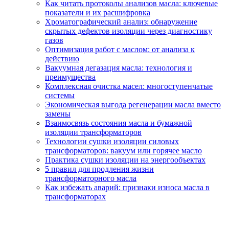
Как читать протоколы анализов масла: ключевые
показатели и их расшифровка
Хроматографический анализ: обнаружение
скрытых дефектов изоляции через диагностику
газов
Оптимизация работ с маслом: от анализа к
действию
Вакуумная дегазация масла: технология и
преимущества
Комплексная очистка масел: многоступенчатые
системы
Экономическая выгода регенерации масла вместо
замены
Взаимосвязь состояния масла и бумажной
изоляции трансформаторов
Технологии сушки изоляции силовых
трансформаторов: вакуум или горячее масло
Практика сушки изоляции на энергообъектах
5 правил для продления жизни
трансформаторного масла
Как избежать аварий: признаки износа масла в
трансформаторах