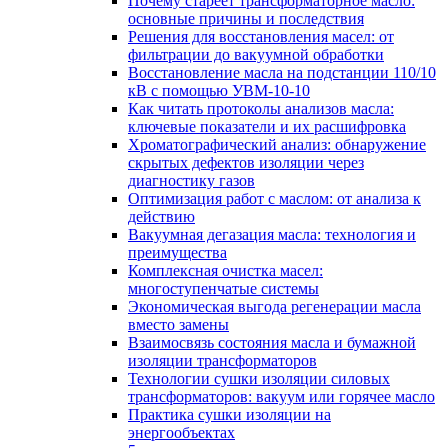
Почему стареет трансформаторное масло:
основные причины и последствия
Решения для восстановления масел: от
фильтрации до вакуумной обработки
Восстановление масла на подстанции 110/10
кВ с помощью УВМ-10-10
Как читать протоколы анализов масла:
ключевые показатели и их расшифровка
Хроматографический анализ: обнаружение
скрытых дефектов изоляции через
диагностику газов
Оптимизация работ с маслом: от анализа к
действию
Вакуумная дегазация масла: технология и
преимущества
Комплексная очистка масел:
многоступенчатые системы
Экономическая выгода регенерации масла
вместо замены
Взаимосвязь состояния масла и бумажной
изоляции трансформаторов
Технологии сушки изоляции силовых
трансформаторов: вакуум или горячее масло
Практика сушки изоляции на
энергообъектах