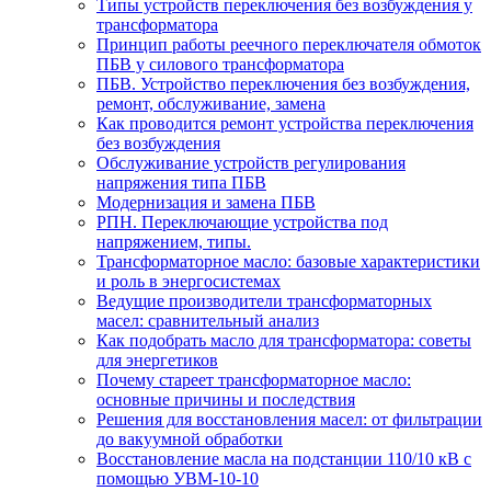
Типы устройств переключения без возбуждения у
трансформатора
Принцип работы реечного переключателя обмоток
ПБВ у силового трансформатора
ПБВ. Устройство переключения без возбуждения,
ремонт, обслуживание, замена
Как проводится ремонт устройства переключения
без возбуждения
Обслуживание устройств регулирования
напряжения типа ПБВ
Модернизация и замена ПБВ
РПН. Переключающие устройства под
напряжением, типы.
Трансформаторное масло: базовые характеристики
и роль в энергосистемах
Ведущие производители трансформаторных
масел: сравнительный анализ
Как подобрать масло для трансформатора: советы
для энергетиков
Почему стареет трансформаторное масло:
основные причины и последствия
Решения для восстановления масел: от фильтрации
до вакуумной обработки
Восстановление масла на подстанции 110/10 кВ с
помощью УВМ-10-10