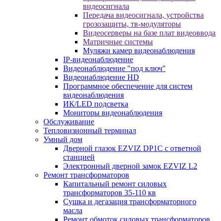
видеосигнала
Передача видеосигнала, устройства
грозозащиты, тв-модуляторы
Видеосерверы на базе плат видеоввода
Матричные системы
Муляжи камер видеонаблюдения
IP-видеонаблюдение
Видеонаблюдение "под ключ"
Видеонаблюдение HD
Программное обеспечение для систем
видеонаблюдения
ИК/LED подсветка
Мониторы видеонаблюдения
Обслуживание
Тепловизионный терминал
Умный дом
Дверной глазок EZVIZ DP1C с ответной
станцией
Электронный дверной замок EZVIZ L2
Ремонт трансформаторов
Капитальный ремонт силовых
трансформаторов 35-110 кв
Сушка и дегазация трансформаторного
масла
Ремонт обмоток силовых трансформаторов