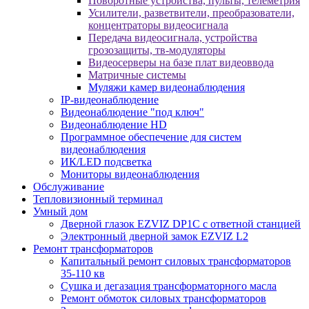
Поворотные устройства, пульты, телеметрия
Усилители, разветвители, преобразователи,
концентраторы видеосигнала
Передача видеосигнала, устройства
грозозащиты, тв-модуляторы
Видеосерверы на базе плат видеоввода
Матричные системы
Муляжи камер видеонаблюдения
IP-видеонаблюдение
Видеонаблюдение "под ключ"
Видеонаблюдение HD
Программное обеспечение для систем
видеонаблюдения
ИК/LED подсветка
Мониторы видеонаблюдения
Обслуживание
Тепловизионный терминал
Умный дом
Дверной глазок EZVIZ DP1C с ответной станцией
Электронный дверной замок EZVIZ L2
Ремонт трансформаторов
Капитальный ремонт силовых трансформаторов
35-110 кв
Сушка и дегазация трансформаторного масла
Ремонт обмоток силовых трансформаторов