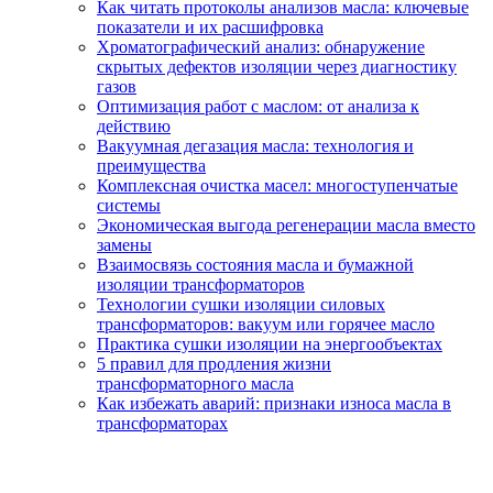
Как читать протоколы анализов масла: ключевые
показатели и их расшифровка
Хроматографический анализ: обнаружение
скрытых дефектов изоляции через диагностику
газов
Оптимизация работ с маслом: от анализа к
действию
Вакуумная дегазация масла: технология и
преимущества
Комплексная очистка масел: многоступенчатые
системы
Экономическая выгода регенерации масла вместо
замены
Взаимосвязь состояния масла и бумажной
изоляции трансформаторов
Технологии сушки изоляции силовых
трансформаторов: вакуум или горячее масло
Практика сушки изоляции на энергообъектах
5 правил для продления жизни
трансформаторного масла
Как избежать аварий: признаки износа масла в
трансформаторах