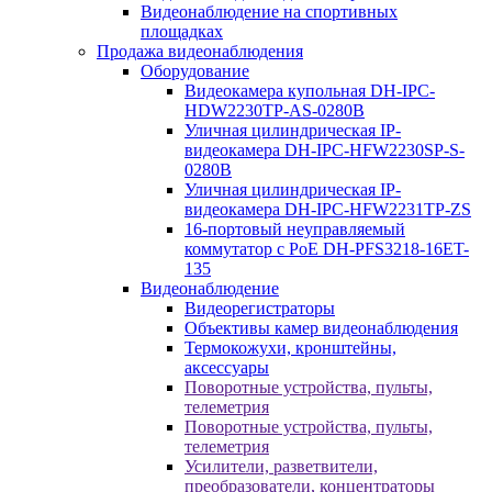
Видеонаблюдение на спортивных
площадках
Продажа видеонаблюдения
Оборудование
Видеокамера купольная DH-IPC-
HDW2230TP-AS-0280B
Уличная цилиндрическая IP-
видеокамера DH-IPC-HFW2230SP-S-
0280B
Уличная цилиндрическая IP-
видеокамера DH-IPC-HFW2231TP-ZS
16-портовый неуправляемый
коммутатор с РоЕ DH-PFS3218-16ET-
135
Видеонаблюдение
Видеорегистраторы
Объективы камер видеонаблюдения
Термокожухи, кронштейны,
аксессуары
Поворотные устройства, пульты,
телеметрия
Поворотные устройства, пульты,
телеметрия
Усилители, разветвители,
преобразователи, концентраторы