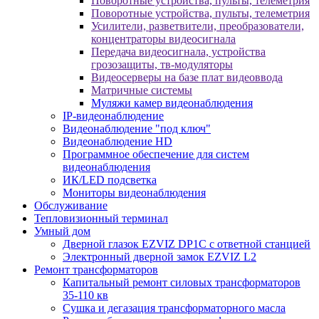
Поворотные устройства, пульты, телеметрия
Поворотные устройства, пульты, телеметрия
Усилители, разветвители, преобразователи,
концентраторы видеосигнала
Передача видеосигнала, устройства
грозозащиты, тв-модуляторы
Видеосерверы на базе плат видеоввода
Матричные системы
Муляжи камер видеонаблюдения
IP-видеонаблюдение
Видеонаблюдение "под ключ"
Видеонаблюдение HD
Программное обеспечение для систем
видеонаблюдения
ИК/LED подсветка
Мониторы видеонаблюдения
Обслуживание
Тепловизионный терминал
Умный дом
Дверной глазок EZVIZ DP1C с ответной станцией
Электронный дверной замок EZVIZ L2
Ремонт трансформаторов
Капитальный ремонт силовых трансформаторов
35-110 кв
Сушка и дегазация трансформаторного масла