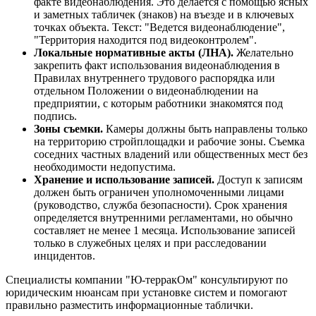
факте видеонаблюдения. Это делается с помощью ясных
и заметных табличек (знаков) на въезде и в ключевых
точках объекта. Текст: "Ведется видеонаблюдение",
"Территория находится под видеоконтролем".
Локальные нормативные акты (ЛНА).
Желательно
закрепить факт использования видеонаблюдения в
Правилах внутреннего трудового распорядка или
отдельном Положении о видеонаблюдении на
предприятии, с которым работники знакомятся под
подпись.
Зоны съемки.
Камеры должны быть направлены только
на территорию стройплощадки и рабочие зоны. Съемка
соседних частных владений или общественных мест без
необходимости недопустима.
Хранение и использование записей.
Доступ к записям
должен быть ограничен уполномоченными лицами
(руководство, служба безопасности). Срок хранения
определяется внутренними регламентами, но обычно
составляет не менее 1 месяца. Использование записей
только в служебных целях и при расследовании
инцидентов.
Специалисты компании "Ю-терракОм" консультируют по
юридическим нюансам при установке систем и помогают
правильно разместить информационные таблички.