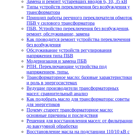
Замена и ремонт устаревших вводов 6, 10, 35 кВ
Типы устройств переключения без возбуждения у
трансформатора
Принцип работы реечного переключателя обмоток
ПБВ у силового трансформатора
ПБВ. Устройство переключения без возбуждения,
ремонт, обслуживание, замена
Как проводится ремонт устройства переключения
без возбуждения
Обслуживание устройств регулирования
напряжения типа ПБВ
Модернизация и замена ПБВ
РПН. Переключающие устройства под
напряжением, типы.
Трансформаторное масло: базовые характеристики
и роль в энергосистемах
Ведущие производители трансформаторных
масел: сравнительный анализ
Как подобрать масло для трансформатора: советы
для энергетиков
Почему стареет трансформаторное масло:
основные причины и последствия
Решения для восстановления масел: от фильтрации
до вакуумной обработки
Восстановление масла на подстанции 110/10 кВ с