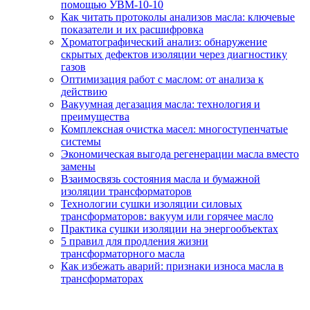
помощью УВМ-10-10
Как читать протоколы анализов масла: ключевые
показатели и их расшифровка
Хроматографический анализ: обнаружение
скрытых дефектов изоляции через диагностику
газов
Оптимизация работ с маслом: от анализа к
действию
Вакуумная дегазация масла: технология и
преимущества
Комплексная очистка масел: многоступенчатые
системы
Экономическая выгода регенерации масла вместо
замены
Взаимосвязь состояния масла и бумажной
изоляции трансформаторов
Технологии сушки изоляции силовых
трансформаторов: вакуум или горячее масло
Практика сушки изоляции на энергообъектах
5 правил для продления жизни
трансформаторного масла
Как избежать аварий: признаки износа масла в
трансформаторах