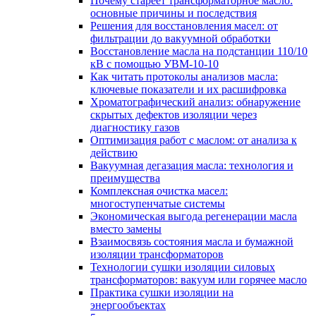
Почему стареет трансформаторное масло:
основные причины и последствия
Решения для восстановления масел: от
фильтрации до вакуумной обработки
Восстановление масла на подстанции 110/10
кВ с помощью УВМ-10-10
Как читать протоколы анализов масла:
ключевые показатели и их расшифровка
Хроматографический анализ: обнаружение
скрытых дефектов изоляции через
диагностику газов
Оптимизация работ с маслом: от анализа к
действию
Вакуумная дегазация масла: технология и
преимущества
Комплексная очистка масел:
многоступенчатые системы
Экономическая выгода регенерации масла
вместо замены
Взаимосвязь состояния масла и бумажной
изоляции трансформаторов
Технологии сушки изоляции силовых
трансформаторов: вакуум или горячее масло
Практика сушки изоляции на
энергообъектах