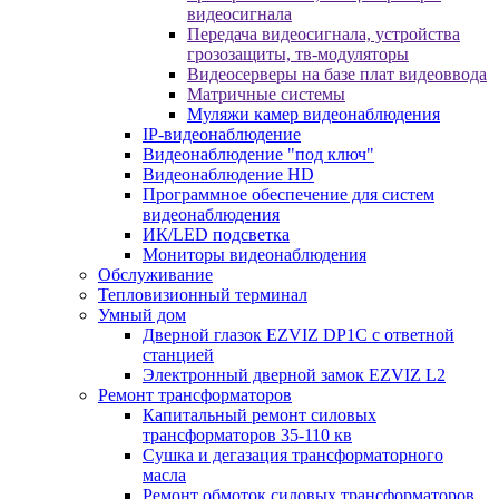
видеосигнала
Передача видеосигнала, устройства
грозозащиты, тв-модуляторы
Видеосерверы на базе плат видеоввода
Матричные системы
Муляжи камер видеонаблюдения
IP-видеонаблюдение
Видеонаблюдение "под ключ"
Видеонаблюдение HD
Программное обеспечение для систем
видеонаблюдения
ИК/LED подсветка
Мониторы видеонаблюдения
Обслуживание
Тепловизионный терминал
Умный дом
Дверной глазок EZVIZ DP1C с ответной
станцией
Электронный дверной замок EZVIZ L2
Ремонт трансформаторов
Капитальный ремонт силовых
трансформаторов 35-110 кв
Сушка и дегазация трансформаторного
масла
Ремонт обмоток силовых трансформаторов