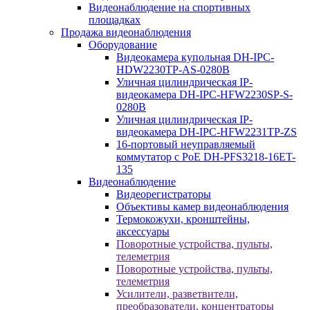
Видеонаблюдение на спортивных
площадках
Продажа видеонаблюдения
Оборудование
Видеокамера купольная DH-IPC-
HDW2230TP-AS-0280B
Уличная цилиндрическая IP-
видеокамера DH-IPC-HFW2230SP-S-
0280B
Уличная цилиндрическая IP-
видеокамера DH-IPC-HFW2231TP-ZS
16-портовый неуправляемый
коммутатор с РоЕ DH-PFS3218-16ET-
135
Видеонаблюдение
Видеорегистраторы
Объективы камер видеонаблюдения
Термокожухи, кронштейны,
аксессуары
Поворотные устройства, пульты,
телеметрия
Поворотные устройства, пульты,
телеметрия
Усилители, разветвители,
преобразователи, концентраторы