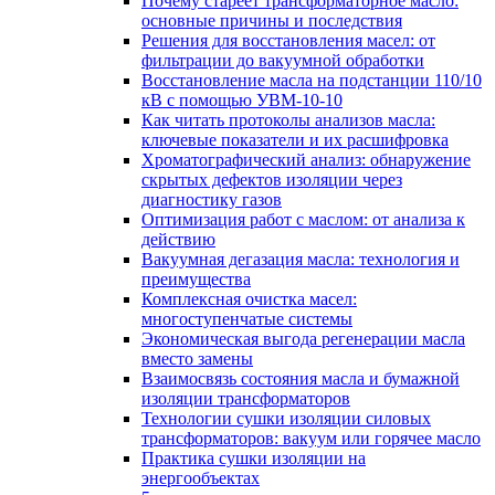
Почему стареет трансформаторное масло:
основные причины и последствия
Решения для восстановления масел: от
фильтрации до вакуумной обработки
Восстановление масла на подстанции 110/10
кВ с помощью УВМ-10-10
Как читать протоколы анализов масла:
ключевые показатели и их расшифровка
Хроматографический анализ: обнаружение
скрытых дефектов изоляции через
диагностику газов
Оптимизация работ с маслом: от анализа к
действию
Вакуумная дегазация масла: технология и
преимущества
Комплексная очистка масел:
многоступенчатые системы
Экономическая выгода регенерации масла
вместо замены
Взаимосвязь состояния масла и бумажной
изоляции трансформаторов
Технологии сушки изоляции силовых
трансформаторов: вакуум или горячее масло
Практика сушки изоляции на
энергообъектах