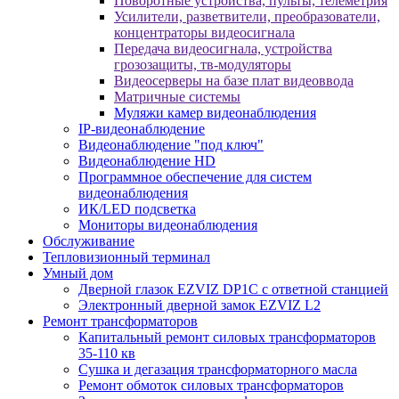
Поворотные устройства, пульты, телеметрия
Усилители, разветвители, преобразователи,
концентраторы видеосигнала
Передача видеосигнала, устройства
грозозащиты, тв-модуляторы
Видеосерверы на базе плат видеоввода
Матричные системы
Муляжи камер видеонаблюдения
IP-видеонаблюдение
Видеонаблюдение "под ключ"
Видеонаблюдение HD
Программное обеспечение для систем
видеонаблюдения
ИК/LED подсветка
Мониторы видеонаблюдения
Обслуживание
Тепловизионный терминал
Умный дом
Дверной глазок EZVIZ DP1C с ответной станцией
Электронный дверной замок EZVIZ L2
Ремонт трансформаторов
Капитальный ремонт силовых трансформаторов
35-110 кв
Сушка и дегазация трансформаторного масла
Ремонт обмоток силовых трансформаторов