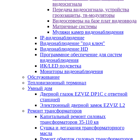
видеосигнала
Передача видеосигнала, устройства
грозозащиты, тв-модуляторы
Видеосерверы на базе плат видеоввода
Матричные системы
Муляжи камер видеонаблюдения
IP-видеонаблюдение
Видеонаблюдение "под ключ"
Видеонаблюдение HD
Программное обеспечение для систем
видеонаблюдения
ИК/LED подсветка
Мониторы видеонаблюдения
Обслуживание
Тепловизионный терминал
Умный дом
Дверной глазок EZVIZ DP1C с ответной
станцией
Электронный дверной замок EZVIZ L2
Ремонт трансформаторов
Капитальный ремонт силовых
трансформаторов 35-110 кв
Сушка и дегазация трансформаторного
масла
Ремонт обмоток силовых трансформаторов