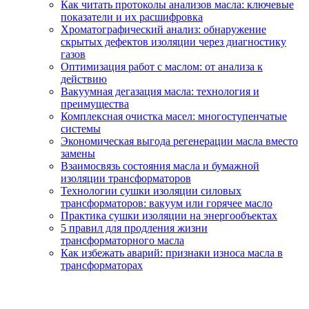
Как читать протоколы анализов масла: ключевые
показатели и их расшифровка
Хроматографический анализ: обнаружение
скрытых дефектов изоляции через диагностику
газов
Оптимизация работ с маслом: от анализа к
действию
Вакуумная дегазация масла: технология и
преимущества
Комплексная очистка масел: многоступенчатые
системы
Экономическая выгода регенерации масла вместо
замены
Взаимосвязь состояния масла и бумажной
изоляции трансформаторов
Технологии сушки изоляции силовых
трансформаторов: вакуум или горячее масло
Практика сушки изоляции на энергообъектах
5 правил для продления жизни
трансформаторного масла
Как избежать аварий: признаки износа масла в
трансформаторах