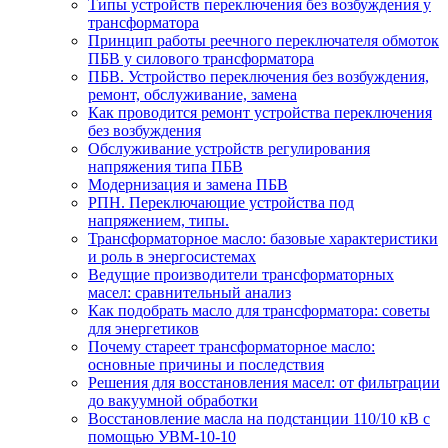
Типы устройств переключения без возбуждения у
трансформатора
Принцип работы реечного переключателя обмоток
ПБВ у силового трансформатора
ПБВ. Устройство переключения без возбуждения,
ремонт, обслуживание, замена
Как проводится ремонт устройства переключения
без возбуждения
Обслуживание устройств регулирования
напряжения типа ПБВ
Модернизация и замена ПБВ
РПН. Переключающие устройства под
напряжением, типы.
Трансформаторное масло: базовые характеристики
и роль в энергосистемах
Ведущие производители трансформаторных
масел: сравнительный анализ
Как подобрать масло для трансформатора: советы
для энергетиков
Почему стареет трансформаторное масло:
основные причины и последствия
Решения для восстановления масел: от фильтрации
до вакуумной обработки
Восстановление масла на подстанции 110/10 кВ с
помощью УВМ-10-10