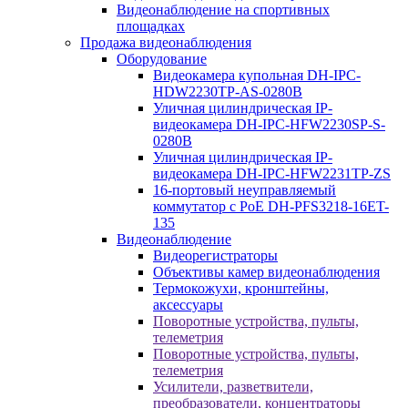
Видеонаблюдение на спортивных
площадках
Продажа видеонаблюдения
Оборудование
Видеокамера купольная DH-IPC-
HDW2230TP-AS-0280B
Уличная цилиндрическая IP-
видеокамера DH-IPC-HFW2230SP-S-
0280B
Уличная цилиндрическая IP-
видеокамера DH-IPC-HFW2231TP-ZS
16-портовый неуправляемый
коммутатор с РоЕ DH-PFS3218-16ET-
135
Видеонаблюдение
Видеорегистраторы
Объективы камер видеонаблюдения
Термокожухи, кронштейны,
аксессуары
Поворотные устройства, пульты,
телеметрия
Поворотные устройства, пульты,
телеметрия
Усилители, разветвители,
преобразователи, концентраторы