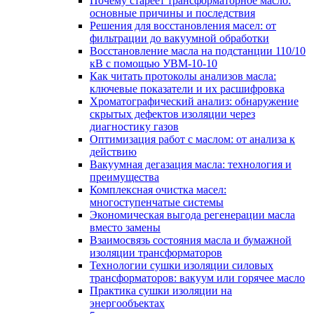
Почему стареет трансформаторное масло:
основные причины и последствия
Решения для восстановления масел: от
фильтрации до вакуумной обработки
Восстановление масла на подстанции 110/10
кВ с помощью УВМ-10-10
Как читать протоколы анализов масла:
ключевые показатели и их расшифровка
Хроматографический анализ: обнаружение
скрытых дефектов изоляции через
диагностику газов
Оптимизация работ с маслом: от анализа к
действию
Вакуумная дегазация масла: технология и
преимущества
Комплексная очистка масел:
многоступенчатые системы
Экономическая выгода регенерации масла
вместо замены
Взаимосвязь состояния масла и бумажной
изоляции трансформаторов
Технологии сушки изоляции силовых
трансформаторов: вакуум или горячее масло
Практика сушки изоляции на
энергообъектах