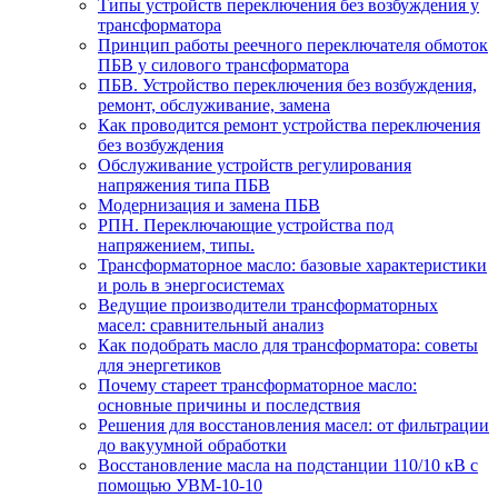
Типы устройств переключения без возбуждения у
трансформатора
Принцип работы реечного переключателя обмоток
ПБВ у силового трансформатора
ПБВ. Устройство переключения без возбуждения,
ремонт, обслуживание, замена
Как проводится ремонт устройства переключения
без возбуждения
Обслуживание устройств регулирования
напряжения типа ПБВ
Модернизация и замена ПБВ
РПН. Переключающие устройства под
напряжением, типы.
Трансформаторное масло: базовые характеристики
и роль в энергосистемах
Ведущие производители трансформаторных
масел: сравнительный анализ
Как подобрать масло для трансформатора: советы
для энергетиков
Почему стареет трансформаторное масло:
основные причины и последствия
Решения для восстановления масел: от фильтрации
до вакуумной обработки
Восстановление масла на подстанции 110/10 кВ с
помощью УВМ-10-10