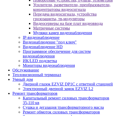
Поворотные устройства, пульты, телеметрия
Усилители, разветвители, преобразователи,
концентраторы видеосигнала
Передача видеосигнала, устройства
грозозащиты, тв-модуляторы
Видеосерверы на базе плат видеоввода
Матричные системы
Муляжи камер видеонаблюдения
IP-видеонаблюдение
Видеонаблюдение "под ключ"
Видеонаблюдение HD
Программное обеспечение для систем
видеонаблюдения
ИК/LED подсветка
Мониторы видеонаблюдения
Обслуживание
Тепловизионный терминал
Умный дом
Дверной глазок EZVIZ DP1C с ответной станцией
Электронный дверной замок EZVIZ L2
Ремонт трансформаторов
Капитальный ремонт силовых трансформаторов
35-110 кв
Сушка и дегазация трансформаторного масла
Ремонт обмоток силовых трансформаторов