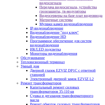
видеосигнала
Передача видеосигнала, устройства
грозозащиты, тв-модуляторы
Видеосерверы на базе плат видеоввода
Матричные системы
Муляжи камер видеонаблюдения
IP-видеонаблюдение
Видеонаблюдение "под ключ"
Видеонаблюдение HD
Программное обеспечение для систем
видеонаблюдения
ИК/LED подсветка
Мониторы видеонаблюдения
Обслуживание
Тепловизионный терминал
Умный дом
Дверной глазок EZVIZ DP1C с ответной
станцией
Электронный дверной замок EZVIZ L2
Ремонт трансформаторов
Капитальный ремонт силовых
трансформаторов 35-110 кв
Сушка и дегазация трансформаторного
масла
Ремонт обмоток силовых трансформаторов