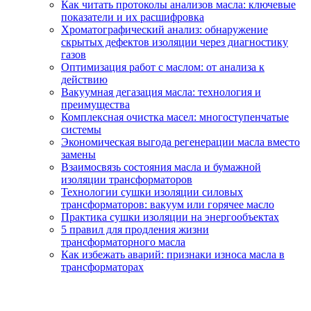
Как читать протоколы анализов масла: ключевые
показатели и их расшифровка
Хроматографический анализ: обнаружение
скрытых дефектов изоляции через диагностику
газов
Оптимизация работ с маслом: от анализа к
действию
Вакуумная дегазация масла: технология и
преимущества
Комплексная очистка масел: многоступенчатые
системы
Экономическая выгода регенерации масла вместо
замены
Взаимосвязь состояния масла и бумажной
изоляции трансформаторов
Технологии сушки изоляции силовых
трансформаторов: вакуум или горячее масло
Практика сушки изоляции на энергообъектах
5 правил для продления жизни
трансформаторного масла
Как избежать аварий: признаки износа масла в
трансформаторах