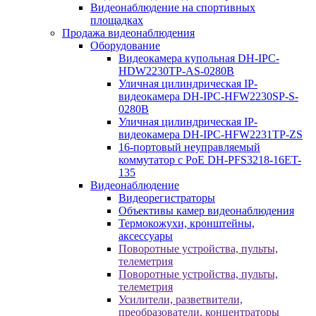
Видеонаблюдение на спортивных
площадках
Продажа видеонаблюдения
Оборудование
Видеокамера купольная DH-IPC-
HDW2230TP-AS-0280B
Уличная цилиндрическая IP-
видеокамера DH-IPC-HFW2230SP-S-
0280B
Уличная цилиндрическая IP-
видеокамера DH-IPC-HFW2231TP-ZS
16-портовый неуправляемый
коммутатор с РоЕ DH-PFS3218-16ET-
135
Видеонаблюдение
Видеорегистраторы
Объективы камер видеонаблюдения
Термокожухи, кронштейны,
аксессуары
Поворотные устройства, пульты,
телеметрия
Поворотные устройства, пульты,
телеметрия
Усилители, разветвители,
преобразователи, концентраторы