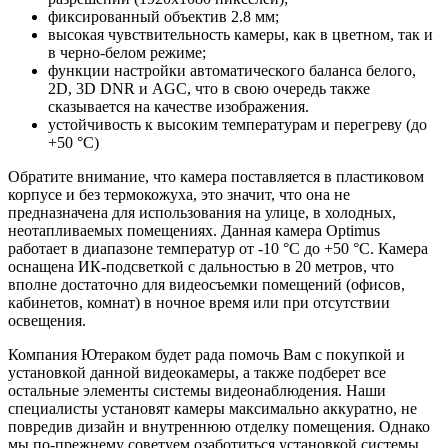
фиксированный объектив 2.8 мм;
высокая чувствительность камеры, как в цветном, так и
в черно-белом режиме;
функции настройки автоматического баланса белого,
2D, 3D DNR и AGC, что в свою очередь также
сказывается на качестве изображения.
устойчивость к высоким температурам и перегреву (до
+50 °С)
Обратите внимание, что камера поставляется в пластиковом
корпусе и без термокожуха, это значит, что она не
предназначена для использования на улице, в холодных,
неотапливаемых помещениях. Данная камера Optimus
работает в диапазоне температур от -10 °С до +50 °С. Камера
оснащена ИК-подсветкой с дальностью в 20 метров, что
вполне достаточно для видеосъемки помещений (офисов,
кабинетов, комнат) в ночное время или при отсутствии
освещения.
Компания Ютераком будет рада помочь Вам с покупкой и
установкой данной видеокамеры, а также подберет все
остальные элементы системы видеонаблюдения. Наши
специалисты установят камеры максимально аккуратно, не
повредив дизайн и внутреннюю отделку помещения. Однако
мы по-прежнему советуем озаботиться установкой системы