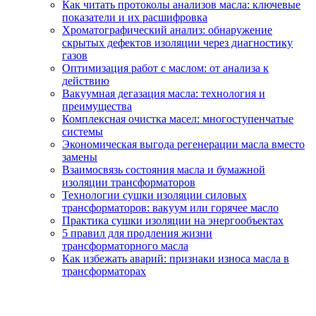
Как читать протоколы анализов масла: ключевые
показатели и их расшифровка
Хроматографический анализ: обнаружение
скрытых дефектов изоляции через диагностику
газов
Оптимизация работ с маслом: от анализа к
действию
Вакуумная дегазация масла: технология и
преимущества
Комплексная очистка масел: многоступенчатые
системы
Экономическая выгода регенерации масла вместо
замены
Взаимосвязь состояния масла и бумажной
изоляции трансформаторов
Технологии сушки изоляции силовых
трансформаторов: вакуум или горячее масло
Практика сушки изоляции на энергообъектах
5 правил для продления жизни
трансформаторного масла
Как избежать аварий: признаки износа масла в
трансформаторах