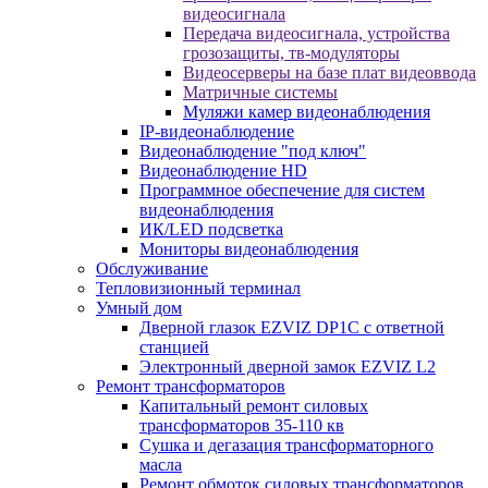
видеосигнала
Передача видеосигнала, устройства
грозозащиты, тв-модуляторы
Видеосерверы на базе плат видеоввода
Матричные системы
Муляжи камер видеонаблюдения
IP-видеонаблюдение
Видеонаблюдение "под ключ"
Видеонаблюдение HD
Программное обеспечение для систем
видеонаблюдения
ИК/LED подсветка
Мониторы видеонаблюдения
Обслуживание
Тепловизионный терминал
Умный дом
Дверной глазок EZVIZ DP1C с ответной
станцией
Электронный дверной замок EZVIZ L2
Ремонт трансформаторов
Капитальный ремонт силовых
трансформаторов 35-110 кв
Сушка и дегазация трансформаторного
масла
Ремонт обмоток силовых трансформаторов