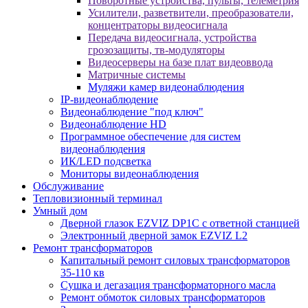
Поворотные устройства, пульты, телеметрия
Усилители, разветвители, преобразователи,
концентраторы видеосигнала
Передача видеосигнала, устройства
грозозащиты, тв-модуляторы
Видеосерверы на базе плат видеоввода
Матричные системы
Муляжи камер видеонаблюдения
IP-видеонаблюдение
Видеонаблюдение "под ключ"
Видеонаблюдение HD
Программное обеспечение для систем
видеонаблюдения
ИК/LED подсветка
Мониторы видеонаблюдения
Обслуживание
Тепловизионный терминал
Умный дом
Дверной глазок EZVIZ DP1C с ответной станцией
Электронный дверной замок EZVIZ L2
Ремонт трансформаторов
Капитальный ремонт силовых трансформаторов
35-110 кв
Сушка и дегазация трансформаторного масла
Ремонт обмоток силовых трансформаторов