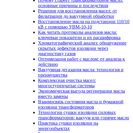
Почему стареет трансформаторное масло:
основные причины и последствия
Решения для восстановления масел: от
фильтрации до вакуумной обработки
Восстановление масла на подстанции 110/10
кВ с помощью УВМ-10-10
Как читать протоколы анализов масла:
ключевые показатели и их расшифровка
Хроматографический анализ: обнаружение
скрытых дефектов изоляции через
диагностику газов
Оптимизация работ с маслом: от анализа к
действию
Вакуумная дегазация масла: технология и
преимущества
Комплексная очистка масел:
многоступенчатые системы
Экономическая выгода регенерации масла
вместо замены
Взаимосвязь состояния масла и бумажной
изоляции трансформаторов
Технологии сушки изоляции силовых
трансформаторов: вакуум или горячее масло
Практика сушки изоляции на
энергообъектах