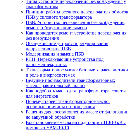
Типы устройств переключения без возбуждения у
трансформатора
Принцип работы реечного переключателя обмоток
ПБВ у силового трансформатора
ПБВ. Устройство переключения без возбуждения,
ремонт, обслуживание, замена
Как проводится ремонт устройства переключения
без возбуждения
Обслуживание устройств регулирования
напряжения типа ПБВ
Модернизация и замена ПБВ
РПН. Переключающие устройства под
напряжением, типы.
Трансформаторное масло: базовые характеристики
и роль в энергосистемах
Ведущие производители трансформаторных
масел: сравнительный анализ
Как подобрать масло для трансформатора: советы
для энергетиков
Почему стареет трансформаторное масло:
основные причины и последствия
Решения для восстановления масел: от фильтрации
до вакуумной обработки
Восстановление масла на подстанции 110/10 кВ с
помощью УВМ-10-10