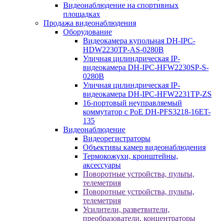
Видеонаблюдение на спортивных
площадках
Продажа видеонаблюдения
Оборудование
Видеокамера купольная DH-IPC-
HDW2230TP-AS-0280B
Уличная цилиндрическая IP-
видеокамера DH-IPC-HFW2230SP-S-
0280B
Уличная цилиндрическая IP-
видеокамера DH-IPC-HFW2231TP-ZS
16-портовый неуправляемый
коммутатор с РоЕ DH-PFS3218-16ET-
135
Видеонаблюдение
Видеорегистраторы
Объективы камер видеонаблюдения
Термокожухи, кронштейны,
аксессуары
Поворотные устройства, пульты,
телеметрия
Поворотные устройства, пульты,
телеметрия
Усилители, разветвители,
преобразователи, концентраторы