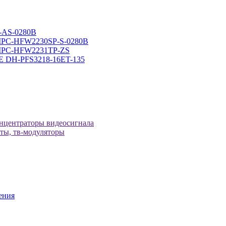
-AS-0280B
-IPC-HFW2230SP-S-0280B
H-IPC-HFW2231TP-ZS
оЕ DH-PFS3218-16ET-135
онцентраторы видеосигнала
иты, тв-модуляторы
ения