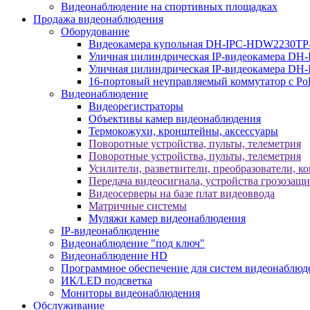
Видеонаблюдение на спортивных площадках
Продажа видеонаблюдения
Оборудование
Видеокамера купольная DH-IPC-HDW2230TP
Уличная цилиндрическая IP-видеокамера DH
Уличная цилиндрическая IP-видеокамера D
16-портовый неуправляемый коммутатор с Р
Видеонаблюдение
Видеорегистраторы
Объективы камер видеонаблюдения
Термокожухи, кронштейны, аксессуары
Поворотные устройства, пульты, телеметрия
Поворотные устройства, пульты, телеметрия
Усилители, разветвители, преобразователи, к
Передача видеосигнала, устройства грозозащ
Видеосерверы на базе плат видеоввода
Матричные системы
Муляжи камер видеонаблюдения
IP-видеонаблюдение
Видеонаблюдение "под ключ"
Видеонаблюдение HD
Программное обеспечение для систем видеонаблюд
ИК/LED подсветка
Мониторы видеонаблюдения
Обслуживание