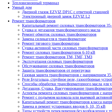
Тепловизионный терминал
Умный дом
Дверной глазок EZVIZ DP1C с ответной станцией
Электронный дверной замок EZVIZ L2
Ремонт трансформаторов
Капитальный ремонт силовых трансформаторов 35-
Сушка и дегазация трансформаторного масла
Ремонт обмоток силовых трансформаторов
Замена силикагеля в трансформаторе
Ремонт тягового трансформатора
Сушка активной части силовых трансформаторов
Ремонт силовых трансформаторов 6-10 кВ
Ремонт трансформаторов ТМ, ТМГ, ТМЗ
Эксплуатация силовых трансформаторов
Обслуживание силовых трансформаторов
Защита трансформаторов от перегрузки
Газовая защита трансформаторов с напряжением 35,
Реле Бухгольца, струйное реле, газоотборные устро
Способы обработки трансформаторного масла для у
Дегазация, Сушка, Вакуумирование трансформаторов
Аспекты ремонта силовых трансформаторов с напря
Ремонт с подъемом колокола или выемкой активной 
Капитальный ремонт трансформаторов класса напря
Замена и ремонт устаревших вводов 6, 10, 35 кВ
Типы устройств переключения без возбуждения у т