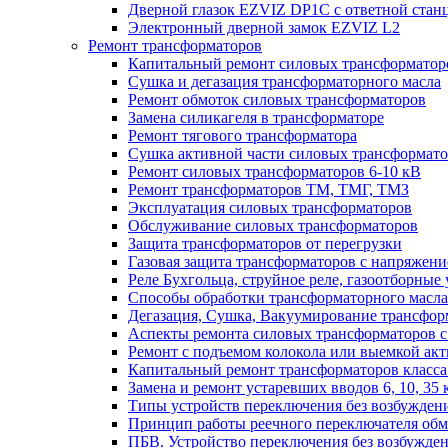
Дверной глазок EZVIZ DP1C с ответной стан
Электронный дверной замок EZVIZ L2
Ремонт трансформаторов
Капитальный ремонт силовых трансформаторо
Сушка и дегазация трансформаторного масла
Ремонт обмоток силовых трансформаторов
Замена силикагеля в трансформаторе
Ремонт тягового трансформатора
Сушка активной части силовых трансформат
Ремонт силовых трансформаторов 6-10 кВ
Ремонт трансформаторов ТМ, ТМГ, ТМЗ
Эксплуатация силовых трансформаторов
Обслуживание силовых трансформаторов
Защита трансформаторов от перегрузки
Газовая защита трансформаторов с напряжение
Реле Бухгольца, струйное реле, газоотборные 
Способы обработки трансформаторного масла 
Дегазация, Сушка, Вакуумирование трансформ
Аспекты ремонта силовых трансформаторов с 
Ремонт с подъемом колокола или выемкой акт
Капитальный ремонт трансформаторов класса 
Замена и ремонт устаревших вводов 6, 10, 35 
Типы устройств переключения без возбужден
Принцип работы реечного переключателя обм
ПБВ. Устройство переключения без возбужден