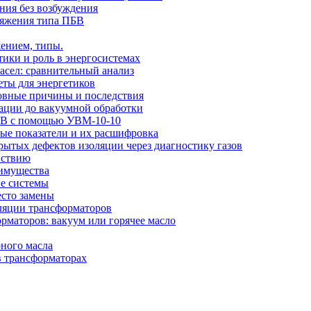
ния без возбуждения
ряжения типа ПБВ
ением, типы.
тики и роль в энергосистемах
сел: сравнительный анализ
еты для энергетиков
новные причины и последствия
рации до вакуумной обработки
 кВ с помощью УВМ-10-10
вые показатели и их расшифровка
ытых дефектов изоляции через диагностику газов
йствию
еимущества
ые системы
есто замены
оляции трансформаторов
рматоров: вакуум или горячее масло
ного масла
в трансформаторах