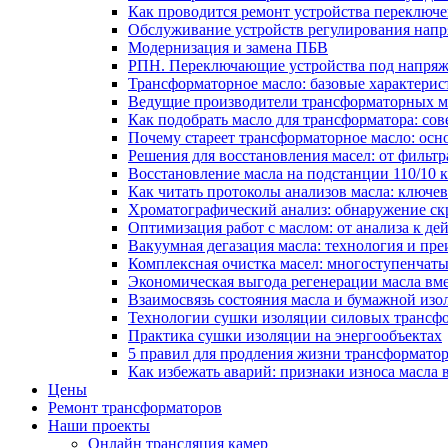
Как проводится ремонт устройства переключе
Обслуживание устройств регулирования нап
Модернизация и замена ПБВ
РПН. Переключающие устройства под напряж
Трансформаторное масло: базовые характерис
Ведущие производители трансформаторных ма
Как подобрать масло для трансформатора: сов
Почему стареет трансформаторное масло: ос
Решения для восстановления масел: от фильт
Восстановление масла на подстанции 110/10
Как читать протоколы анализов масла: ключе
Хроматографический анализ: обнаружение скр
Оптимизация работ с маслом: от анализа к де
Вакуумная дегазация масла: технология и пр
Комплексная очистка масел: многоступенчат
Экономическая выгода регенерации масла вм
Взаимосвязь состояния масла и бумажной из
Технологии сушки изоляции силовых трансфо
Практика сушки изоляции на энергообъектах
5 правил для продления жизни трансформатор
Как избежать аварий: признаки износа масла 
Цены
Ремонт трансформаторов
Наши проекты
Онлайн трансляция камер