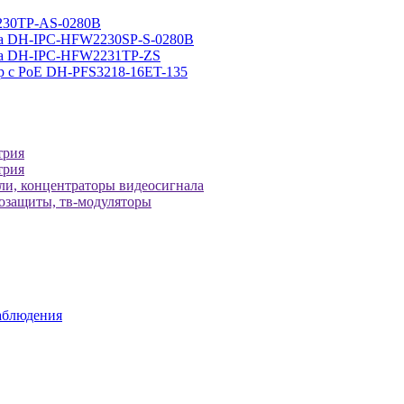
230TP-AS-0280B
ра DH-IPC-HFW2230SP-S-0280B
ера DH-IPC-HFW2231TP-ZS
р с РоЕ DH-PFS3218-16ET-135
трия
трия
ели, концентраторы видеосигнала
зозащиты, тв-модуляторы
аблюдения