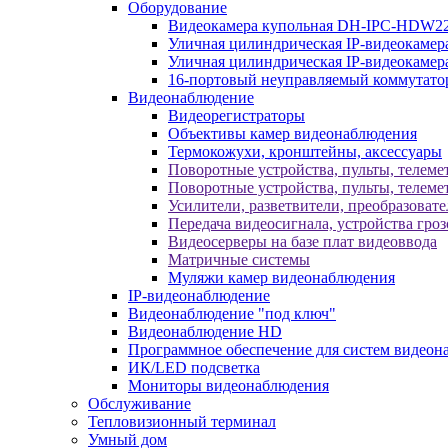
Оборудование
Видеокамера купольная DH-IPC-HDW2
Уличная цилиндрическая IP-видеокаме
Уличная цилиндрическая IP-видеокам
16-портовый неуправляемый коммутато
Видеонаблюдение
Видеорегистраторы
Объективы камер видеонаблюдения
Термокожухи, кронштейны, аксессуары
Поворотные устройства, пульты, телеме
Поворотные устройства, пульты, телеме
Усилители, разветвители, преобразоват
Передача видеосигнала, устройства гро
Видеосерверы на базе плат видеоввода
Матричные системы
Муляжи камер видеонаблюдения
IP-видеонаблюдение
Видеонаблюдение "под ключ"
Видеонаблюдение HD
Программное обеспечение для систем видеон
ИК/LED подсветка
Мониторы видеонаблюдения
Обслуживание
Тепловизионный терминал
Умный дом