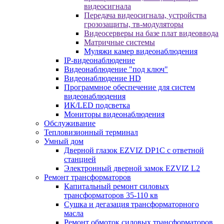
видеосигнала
Передача видеосигнала, устройства
грозозащиты, тв-модуляторы
Видеосерверы на базе плат видеоввода
Матричные системы
Муляжи камер видеонаблюдения
IP-видеонаблюдение
Видеонаблюдение "под ключ"
Видеонаблюдение HD
Программное обеспечение для систем
видеонаблюдения
ИК/LED подсветка
Мониторы видеонаблюдения
Обслуживание
Тепловизионный терминал
Умный дом
Дверной глазок EZVIZ DP1C с ответной
станцией
Электронный дверной замок EZVIZ L2
Ремонт трансформаторов
Капитальный ремонт силовых
трансформаторов 35-110 кв
Сушка и дегазация трансформаторного
масла
Ремонт обмоток силовых трансформаторов