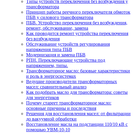
Типы устройств переключения без возбуждения у
трансформатора
Принцип работы реечного переключателя обмоток
ПБВ у силового трансформатора
ПБВ. Устройство переключения без возбуждения,
ремонт, обслуживание, замена
Как проводится ремонт устройства переключения
без возбуждения
Обслуживание устройств регулирования
напряжения типа ПБВ
Модернизация и замена ПБВ
РПН. Переключающие устройства под
напряжением, типы.
Трансформаторное масло: базовые характеристики
и роль в энергосистемах
Ведущие производители трансформаторных
масел: сравнительный анализ
Как подобрать масло для трансформатора: советы
для энергетиков
Почему стареет трансформаторное масло:
основные причины и последствия
Решения для восстановления масел: от фильтрации
до вакуумной обработки
Восстановление масла на подстанции 110/10 кВ с
помощью УВМ-10-10