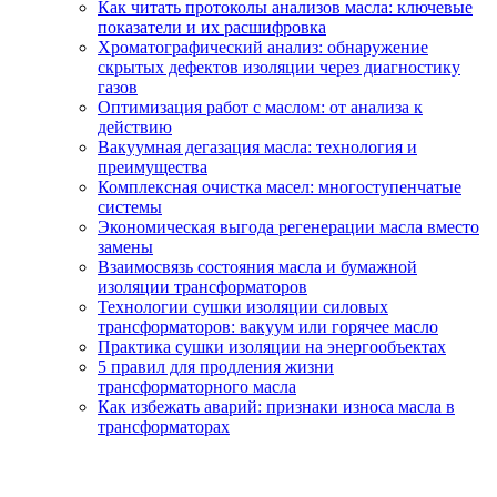
Как читать протоколы анализов масла: ключевые
показатели и их расшифровка
Хроматографический анализ: обнаружение
скрытых дефектов изоляции через диагностику
газов
Оптимизация работ с маслом: от анализа к
действию
Вакуумная дегазация масла: технология и
преимущества
Комплексная очистка масел: многоступенчатые
системы
Экономическая выгода регенерации масла вместо
замены
Взаимосвязь состояния масла и бумажной
изоляции трансформаторов
Технологии сушки изоляции силовых
трансформаторов: вакуум или горячее масло
Практика сушки изоляции на энергообъектах
5 правил для продления жизни
трансформаторного масла
Как избежать аварий: признаки износа масла в
трансформаторах