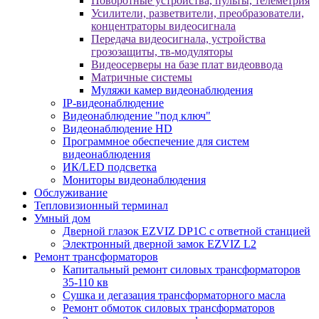
Поворотные устройства, пульты, телеметрия
Усилители, разветвители, преобразователи,
концентраторы видеосигнала
Передача видеосигнала, устройства
грозозащиты, тв-модуляторы
Видеосерверы на базе плат видеоввода
Матричные системы
Муляжи камер видеонаблюдения
IP-видеонаблюдение
Видеонаблюдение "под ключ"
Видеонаблюдение HD
Программное обеспечение для систем
видеонаблюдения
ИК/LED подсветка
Мониторы видеонаблюдения
Обслуживание
Тепловизионный терминал
Умный дом
Дверной глазок EZVIZ DP1C с ответной станцией
Электронный дверной замок EZVIZ L2
Ремонт трансформаторов
Капитальный ремонт силовых трансформаторов
35-110 кв
Сушка и дегазация трансформаторного масла
Ремонт обмоток силовых трансформаторов