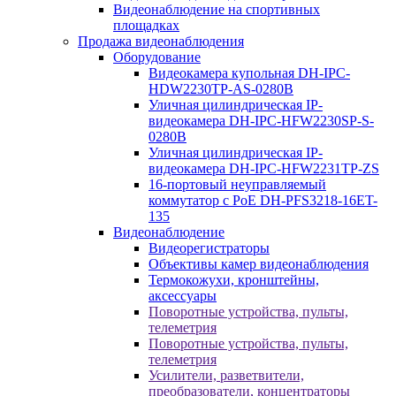
Видеонаблюдение на спортивных
площадках
Продажа видеонаблюдения
Оборудование
Видеокамера купольная DH-IPC-
HDW2230TP-AS-0280B
Уличная цилиндрическая IP-
видеокамера DH-IPC-HFW2230SP-S-
0280B
Уличная цилиндрическая IP-
видеокамера DH-IPC-HFW2231TP-ZS
16-портовый неуправляемый
коммутатор с РоЕ DH-PFS3218-16ET-
135
Видеонаблюдение
Видеорегистраторы
Объективы камер видеонаблюдения
Термокожухи, кронштейны,
аксессуары
Поворотные устройства, пульты,
телеметрия
Поворотные устройства, пульты,
телеметрия
Усилители, разветвители,
преобразователи, концентраторы