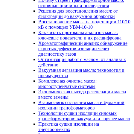
Почему стареет трансформаторное масло:
основные причины и последствия
Решения для восстановления масел: от
фильтрации до вакуумной обработки
Восстановление масла на подстанции 110/10
кВ с помощью УВМ-10-10
Как читать протоколы анализов масла:
ключевые показатели и их расшифровка
Хроматографический анализ: обнаружение
скрытых дефектов изоляции через
диагностику газов
Оптимизация работ с маслом: от анализа к
действию
Вакуумная дегазация масла: технология и
преимущества
Комплексная очистка масел:
многоступенчатые системы
Экономическая выгода регенерации масла
вместо замены
Взаимосвязь состояния масла и бумажной
изоляции трансформаторов
Технологии сушки изоляции силовых
трансформаторов: вакуум или горячее масло
Практика сушки изоляции на
энергообъектах