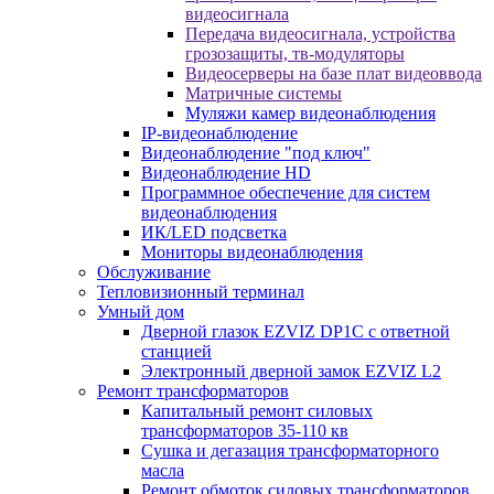
видеосигнала
Передача видеосигнала, устройства
грозозащиты, тв-модуляторы
Видеосерверы на базе плат видеоввода
Матричные системы
Муляжи камер видеонаблюдения
IP-видеонаблюдение
Видеонаблюдение "под ключ"
Видеонаблюдение HD
Программное обеспечение для систем
видеонаблюдения
ИК/LED подсветка
Мониторы видеонаблюдения
Обслуживание
Тепловизионный терминал
Умный дом
Дверной глазок EZVIZ DP1C с ответной
станцией
Электронный дверной замок EZVIZ L2
Ремонт трансформаторов
Капитальный ремонт силовых
трансформаторов 35-110 кв
Сушка и дегазация трансформаторного
масла
Ремонт обмоток силовых трансформаторов