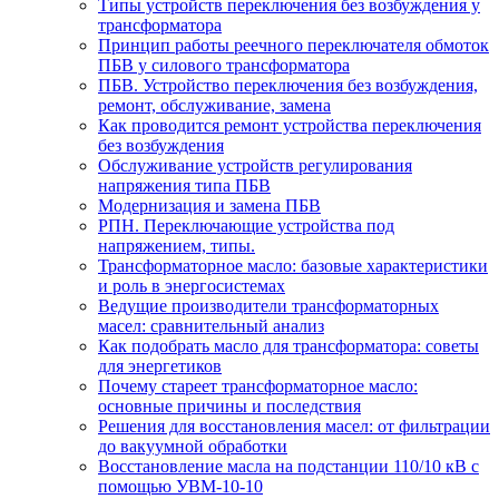
Типы устройств переключения без возбуждения у
трансформатора
Принцип работы реечного переключателя обмоток
ПБВ у силового трансформатора
ПБВ. Устройство переключения без возбуждения,
ремонт, обслуживание, замена
Как проводится ремонт устройства переключения
без возбуждения
Обслуживание устройств регулирования
напряжения типа ПБВ
Модернизация и замена ПБВ
РПН. Переключающие устройства под
напряжением, типы.
Трансформаторное масло: базовые характеристики
и роль в энергосистемах
Ведущие производители трансформаторных
масел: сравнительный анализ
Как подобрать масло для трансформатора: советы
для энергетиков
Почему стареет трансформаторное масло:
основные причины и последствия
Решения для восстановления масел: от фильтрации
до вакуумной обработки
Восстановление масла на подстанции 110/10 кВ с
помощью УВМ-10-10