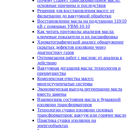
Почему стареет трансформаторное масло:
основные причины и последствия
Решения для восстановления масел: от
фильтрации до вакуумной обработки
Восстановление масла на подстанции 110/10
кВ с помощью УВМ-10-10
Как читать протоколы анализов масла:
ключевые показатели и их расшифровка
Хроматографический анализ: обнаружение
скрытых дефектов изоляции через
диагностику газов
Оптимизация работ с маслом: от анализа к
действию
Вакуумная дегазация масла: технология и
преимущества
Комплексная очистка масел:
многоступенчатые системы
Экономическая выгода регенерации масла
вместо замены
Взаимосвязь состояния масла и бумажной
изоляции трансформаторов
Технологии сушки изоляции силовых
трансформаторов: вакуум или горячее масло
Практика сушки изоляции на
энергообъектах