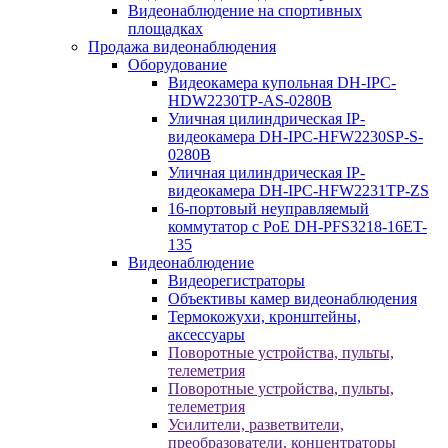
Видеонаблюдение на спортивных
площадках
Продажа видеонаблюдения
Оборудование
Видеокамера купольная DH-IPC-
HDW2230TP-AS-0280B
Уличная цилиндрическая IP-
видеокамера DH-IPC-HFW2230SP-S-
0280B
Уличная цилиндрическая IP-
видеокамера DH-IPC-HFW2231TP-ZS
16-портовый неуправляемый
коммутатор с РоЕ DH-PFS3218-16ET-
135
Видеонаблюдение
Видеорегистраторы
Объективы камер видеонаблюдения
Термокожухи, кронштейны,
аксессуары
Поворотные устройства, пульты,
телеметрия
Поворотные устройства, пульты,
телеметрия
Усилители, разветвители,
преобразователи, концентраторы