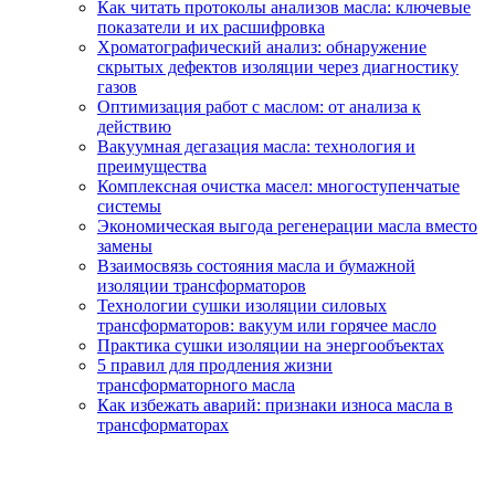
Как читать протоколы анализов масла: ключевые
показатели и их расшифровка
Хроматографический анализ: обнаружение
скрытых дефектов изоляции через диагностику
газов
Оптимизация работ с маслом: от анализа к
действию
Вакуумная дегазация масла: технология и
преимущества
Комплексная очистка масел: многоступенчатые
системы
Экономическая выгода регенерации масла вместо
замены
Взаимосвязь состояния масла и бумажной
изоляции трансформаторов
Технологии сушки изоляции силовых
трансформаторов: вакуум или горячее масло
Практика сушки изоляции на энергообъектах
5 правил для продления жизни
трансформаторного масла
Как избежать аварий: признаки износа масла в
трансформаторах