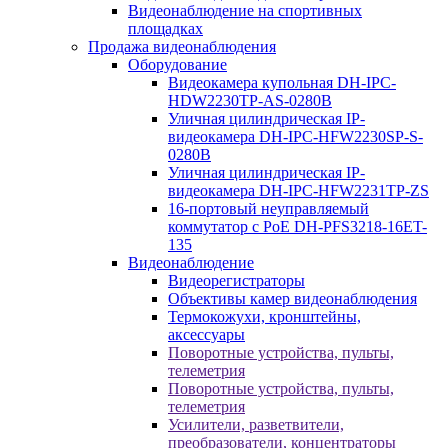
Видеонаблюдение на спортивных
площадках
Продажа видеонаблюдения
Оборудование
Видеокамера купольная DH-IPC-
HDW2230TP-AS-0280B
Уличная цилиндрическая IP-
видеокамера DH-IPC-HFW2230SP-S-
0280B
Уличная цилиндрическая IP-
видеокамера DH-IPC-HFW2231TP-ZS
16-портовый неуправляемый
коммутатор с РоЕ DH-PFS3218-16ET-
135
Видеонаблюдение
Видеорегистраторы
Объективы камер видеонаблюдения
Термокожухи, кронштейны,
аксессуары
Поворотные устройства, пульты,
телеметрия
Поворотные устройства, пульты,
телеметрия
Усилители, разветвители,
преобразователи, концентраторы