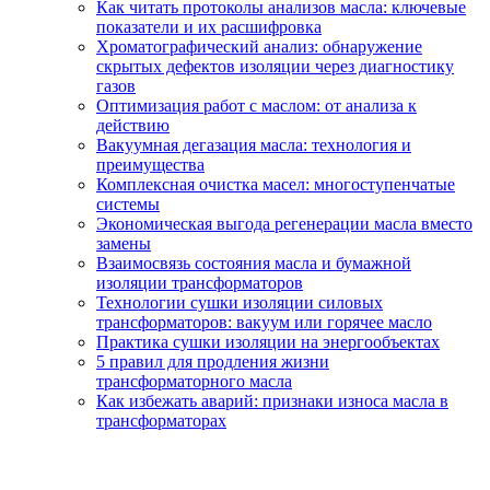
Как читать протоколы анализов масла: ключевые
показатели и их расшифровка
Хроматографический анализ: обнаружение
скрытых дефектов изоляции через диагностику
газов
Оптимизация работ с маслом: от анализа к
действию
Вакуумная дегазация масла: технология и
преимущества
Комплексная очистка масел: многоступенчатые
системы
Экономическая выгода регенерации масла вместо
замены
Взаимосвязь состояния масла и бумажной
изоляции трансформаторов
Технологии сушки изоляции силовых
трансформаторов: вакуум или горячее масло
Практика сушки изоляции на энергообъектах
5 правил для продления жизни
трансформаторного масла
Как избежать аварий: признаки износа масла в
трансформаторах