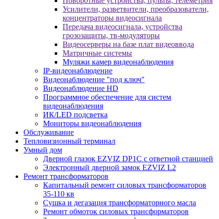
Поворотные устройства, пульты, телеметрия
Усилители, разветвители, преобразователи,
концентраторы видеосигнала
Передача видеосигнала, устройства
грозозащиты, тв-модуляторы
Видеосерверы на базе плат видеоввода
Матричные системы
Муляжи камер видеонаблюдения
IP-видеонаблюдение
Видеонаблюдение "под ключ"
Видеонаблюдение HD
Программное обеспечение для систем
видеонаблюдения
ИК/LED подсветка
Мониторы видеонаблюдения
Обслуживание
Тепловизионный терминал
Умный дом
Дверной глазок EZVIZ DP1C с ответной станцией
Электронный дверной замок EZVIZ L2
Ремонт трансформаторов
Капитальный ремонт силовых трансформаторов
35-110 кв
Сушка и дегазация трансформаторного масла
Ремонт обмоток силовых трансформаторов