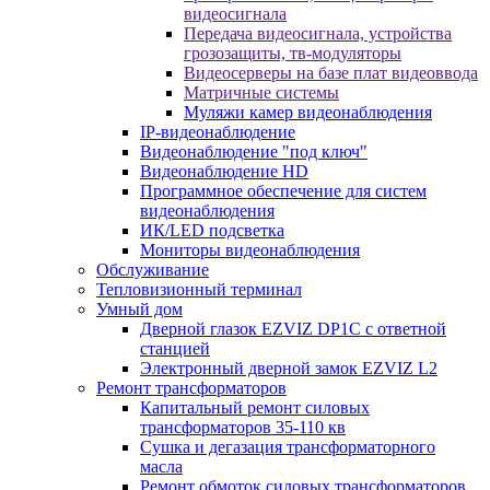
видеосигнала
Передача видеосигнала, устройства
грозозащиты, тв-модуляторы
Видеосерверы на базе плат видеоввода
Матричные системы
Муляжи камер видеонаблюдения
IP-видеонаблюдение
Видеонаблюдение "под ключ"
Видеонаблюдение HD
Программное обеспечение для систем
видеонаблюдения
ИК/LED подсветка
Мониторы видеонаблюдения
Обслуживание
Тепловизионный терминал
Умный дом
Дверной глазок EZVIZ DP1C с ответной
станцией
Электронный дверной замок EZVIZ L2
Ремонт трансформаторов
Капитальный ремонт силовых
трансформаторов 35-110 кв
Сушка и дегазация трансформаторного
масла
Ремонт обмоток силовых трансформаторов