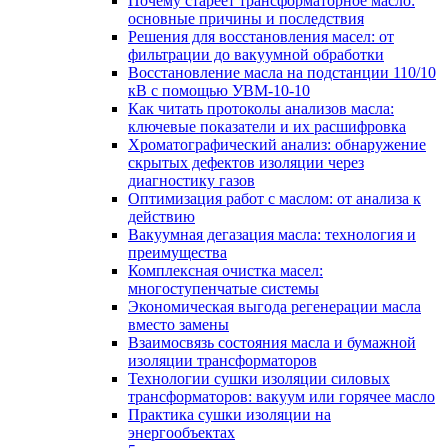
Почему стареет трансформаторное масло:
основные причины и последствия
Решения для восстановления масел: от
фильтрации до вакуумной обработки
Восстановление масла на подстанции 110/10
кВ с помощью УВМ-10-10
Как читать протоколы анализов масла:
ключевые показатели и их расшифровка
Хроматографический анализ: обнаружение
скрытых дефектов изоляции через
диагностику газов
Оптимизация работ с маслом: от анализа к
действию
Вакуумная дегазация масла: технология и
преимущества
Комплексная очистка масел:
многоступенчатые системы
Экономическая выгода регенерации масла
вместо замены
Взаимосвязь состояния масла и бумажной
изоляции трансформаторов
Технологии сушки изоляции силовых
трансформаторов: вакуум или горячее масло
Практика сушки изоляции на
энергообъектах