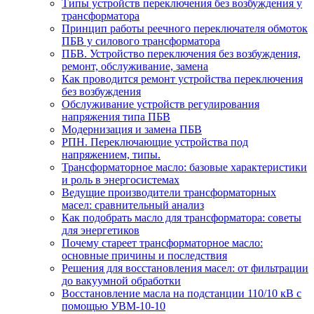
Типы устройств переключения без возбуждения у
трансформатора
Принцип работы реечного переключателя обмоток
ПБВ у силового трансформатора
ПБВ. Устройство переключения без возбуждения,
ремонт, обслуживание, замена
Как проводится ремонт устройства переключения
без возбуждения
Обслуживание устройств регулирования
напряжения типа ПБВ
Модернизация и замена ПБВ
РПН. Переключающие устройства под
напряжением, типы.
Трансформаторное масло: базовые характеристики
и роль в энергосистемах
Ведущие производители трансформаторных
масел: сравнительный анализ
Как подобрать масло для трансформатора: советы
для энергетиков
Почему стареет трансформаторное масло:
основные причины и последствия
Решения для восстановления масел: от фильтрации
до вакуумной обработки
Восстановление масла на подстанции 110/10 кВ с
помощью УВМ-10-10