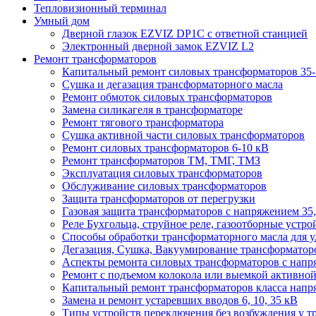
Тепловизионный терминал
Умный дом
Дверной глазок EZVIZ DP1C с ответной станцией
Электронный дверной замок EZVIZ L2
Ремонт трансформаторов
Капитальный ремонт силовых трансформаторов 35-
Сушка и дегазация трансформаторного масла
Ремонт обмоток силовых трансформаторов
Замена силикагеля в трансформаторе
Ремонт тягового трансформатора
Сушка активной части силовых трансформаторов
Ремонт силовых трансформаторов 6-10 кВ
Ремонт трансформаторов ТМ, ТМГ, ТМЗ
Эксплуатация силовых трансформаторов
Обслуживание силовых трансформаторов
Защита трансформаторов от перегрузки
Газовая защита трансформаторов с напряжением 35,
Реле Бухгольца, струйное реле, газоотборные устро
Способы обработки трансформаторного масла для у
Дегазация, Сушка, Вакуумирование трансформаторов
Аспекты ремонта силовых трансформаторов с напря
Ремонт с подъемом колокола или выемкой активной 
Капитальный ремонт трансформаторов класса напря
Замена и ремонт устаревших вводов 6, 10, 35 кВ
Типы устройств переключения без возбуждения у т