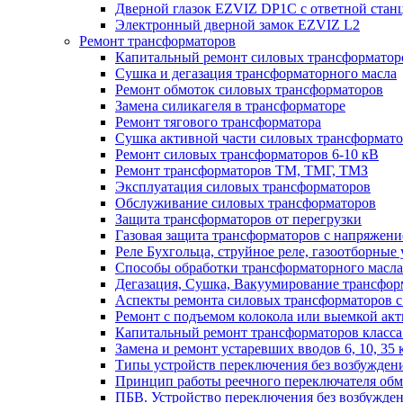
Дверной глазок EZVIZ DP1C с ответной стан
Электронный дверной замок EZVIZ L2
Ремонт трансформаторов
Капитальный ремонт силовых трансформаторо
Сушка и дегазация трансформаторного масла
Ремонт обмоток силовых трансформаторов
Замена силикагеля в трансформаторе
Ремонт тягового трансформатора
Сушка активной части силовых трансформат
Ремонт силовых трансформаторов 6-10 кВ
Ремонт трансформаторов ТМ, ТМГ, ТМЗ
Эксплуатация силовых трансформаторов
Обслуживание силовых трансформаторов
Защита трансформаторов от перегрузки
Газовая защита трансформаторов с напряжение
Реле Бухгольца, струйное реле, газоотборные 
Способы обработки трансформаторного масла 
Дегазация, Сушка, Вакуумирование трансформ
Аспекты ремонта силовых трансформаторов с 
Ремонт с подъемом колокола или выемкой акт
Капитальный ремонт трансформаторов класса 
Замена и ремонт устаревших вводов 6, 10, 35 
Типы устройств переключения без возбужден
Принцип работы реечного переключателя обм
ПБВ. Устройство переключения без возбужден