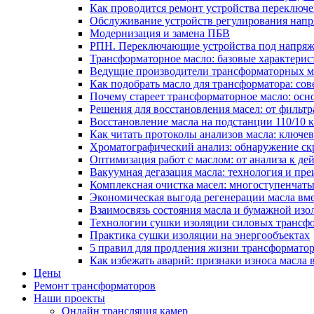
Как проводится ремонт устройства переключе
Обслуживание устройств регулирования нап
Модернизация и замена ПБВ
РПН. Переключающие устройства под напряж
Трансформаторное масло: базовые характерис
Ведущие производители трансформаторных ма
Как подобрать масло для трансформатора: сов
Почему стареет трансформаторное масло: ос
Решения для восстановления масел: от фильт
Восстановление масла на подстанции 110/10
Как читать протоколы анализов масла: ключе
Хроматографический анализ: обнаружение скр
Оптимизация работ с маслом: от анализа к де
Вакуумная дегазация масла: технология и пр
Комплексная очистка масел: многоступенчат
Экономическая выгода регенерации масла вм
Взаимосвязь состояния масла и бумажной из
Технологии сушки изоляции силовых трансфо
Практика сушки изоляции на энергообъектах
5 правил для продления жизни трансформатор
Как избежать аварий: признаки износа масла 
Цены
Ремонт трансформаторов
Наши проекты
Онлайн трансляция камер