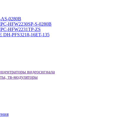
-AS-0280B
-IPC-HFW2230SP-S-0280B
H-IPC-HFW2231TP-ZS
оЕ DH-PFS3218-16ET-135
онцентраторы видеосигнала
иты, тв-модуляторы
ения