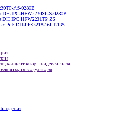
230TP-AS-0280B
ра DH-IPC-HFW2230SP-S-0280B
ера DH-IPC-HFW2231TP-ZS
р с РоЕ DH-PFS3218-16ET-135
трия
трия
ели, концентраторы видеосигнала
зозащиты, тв-модуляторы
аблюдения