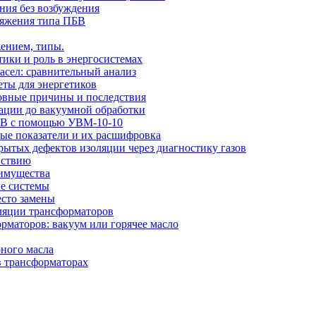
ния без возбуждения
ряжения типа ПБВ
ением, типы.
тики и роль в энергосистемах
сел: сравнительный анализ
еты для энергетиков
новные причины и последствия
рации до вакуумной обработки
 кВ с помощью УВМ-10-10
вые показатели и их расшифровка
ытых дефектов изоляции через диагностику газов
йствию
еимущества
ые системы
есто замены
оляции трансформаторов
рматоров: вакуум или горячее масло
ного масла
в трансформаторах