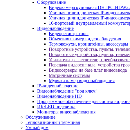
Оборудование
Видеокамера купольная DH-IPC-HDW2
Уличная цилиндрическая IP-видеокаме
Уличная цилиндрическая IP-видеокам
16-портовый неуправляемый коммутато
Видеонаблюдение
Видеорегистраторы
Объективы камер видеонаблюдения
Термокожухи, кронштейны, аксессуары
Поворотные устройства, пульты, телеме
Поворотные устройства, пульты, телеме
Усилители, разветвители, преобразоват
Передача видеосигнала, устройства гро
Видеосерверы на базе плат видеоввода
Матричные системы
Муляжи камер видеонаблюдения
IP-видеонаблюдение
Видеонаблюдение "под ключ"
Видеонаблюдение HD
Программное обеспечение для систем видеон
ИК/LED подсветка
Мониторы видеонаблюдения
Обслуживание
Тепловизионный терминал
Умный дом