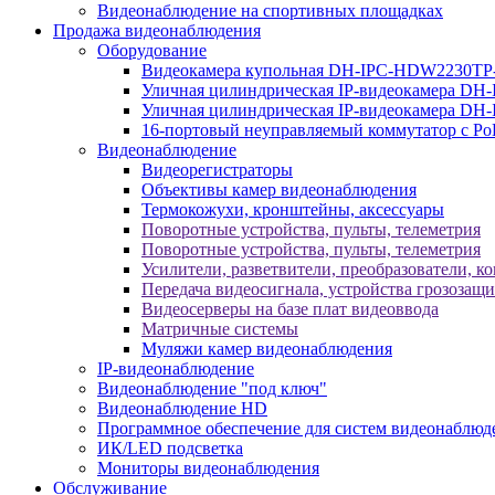
Видеонаблюдение на спортивных площадках
Продажа видеонаблюдения
Оборудование
Видеокамера купольная DH-IPC-HDW2230TP
Уличная цилиндрическая IP-видеокамера DH
Уличная цилиндрическая IP-видеокамера D
16-портовый неуправляемый коммутатор с Р
Видеонаблюдение
Видеорегистраторы
Объективы камер видеонаблюдения
Термокожухи, кронштейны, аксессуары
Поворотные устройства, пульты, телеметрия
Поворотные устройства, пульты, телеметрия
Усилители, разветвители, преобразователи, к
Передача видеосигнала, устройства грозозащ
Видеосерверы на базе плат видеоввода
Матричные системы
Муляжи камер видеонаблюдения
IP-видеонаблюдение
Видеонаблюдение "под ключ"
Видеонаблюдение HD
Программное обеспечение для систем видеонаблюд
ИК/LED подсветка
Мониторы видеонаблюдения
Обслуживание