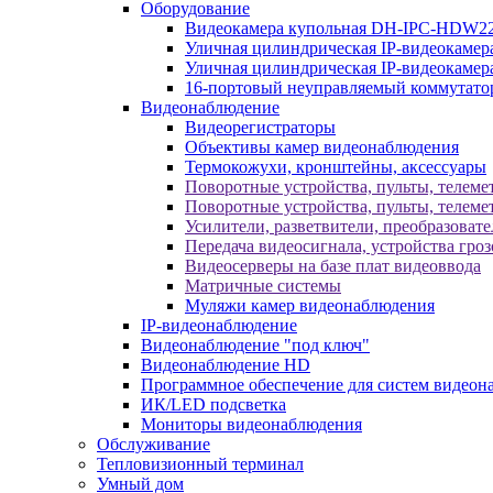
Оборудование
Видеокамера купольная DH-IPC-HDW2
Уличная цилиндрическая IP-видеокаме
Уличная цилиндрическая IP-видеокам
16-портовый неуправляемый коммутато
Видеонаблюдение
Видеорегистраторы
Объективы камер видеонаблюдения
Термокожухи, кронштейны, аксессуары
Поворотные устройства, пульты, телеме
Поворотные устройства, пульты, телеме
Усилители, разветвители, преобразоват
Передача видеосигнала, устройства гро
Видеосерверы на базе плат видеоввода
Матричные системы
Муляжи камер видеонаблюдения
IP-видеонаблюдение
Видеонаблюдение "под ключ"
Видеонаблюдение HD
Программное обеспечение для систем видеон
ИК/LED подсветка
Мониторы видеонаблюдения
Обслуживание
Тепловизионный терминал
Умный дом