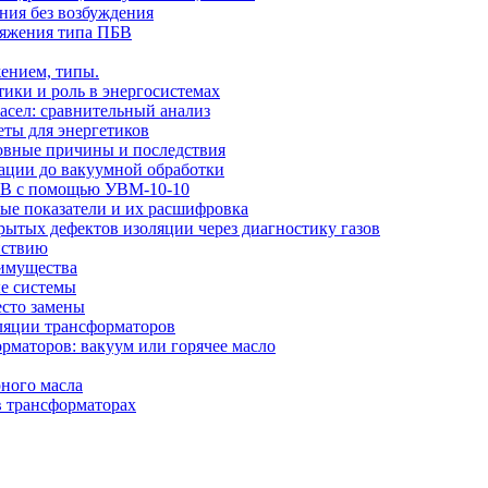
ния без возбуждения
ряжения типа ПБВ
ением, типы.
тики и роль в энергосистемах
сел: сравнительный анализ
еты для энергетиков
новные причины и последствия
рации до вакуумной обработки
 кВ с помощью УВМ-10-10
вые показатели и их расшифровка
ытых дефектов изоляции через диагностику газов
йствию
еимущества
ые системы
есто замены
оляции трансформаторов
рматоров: вакуум или горячее масло
ного масла
в трансформаторах