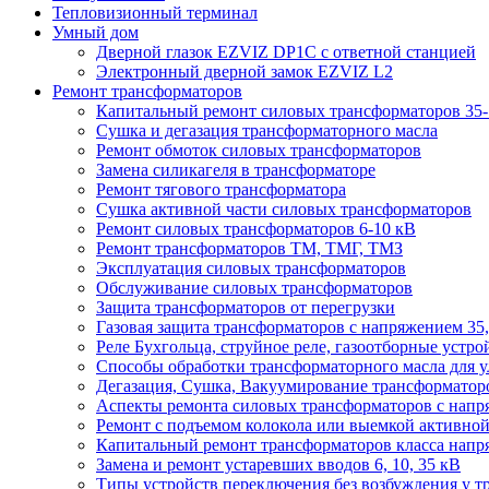
Тепловизионный терминал
Умный дом
Дверной глазок EZVIZ DP1C с ответной станцией
Электронный дверной замок EZVIZ L2
Ремонт трансформаторов
Капитальный ремонт силовых трансформаторов 35-
Сушка и дегазация трансформаторного масла
Ремонт обмоток силовых трансформаторов
Замена силикагеля в трансформаторе
Ремонт тягового трансформатора
Сушка активной части силовых трансформаторов
Ремонт силовых трансформаторов 6-10 кВ
Ремонт трансформаторов ТМ, ТМГ, ТМЗ
Эксплуатация силовых трансформаторов
Обслуживание силовых трансформаторов
Защита трансформаторов от перегрузки
Газовая защита трансформаторов с напряжением 35,
Реле Бухгольца, струйное реле, газоотборные устро
Способы обработки трансформаторного масла для у
Дегазация, Сушка, Вакуумирование трансформаторов
Аспекты ремонта силовых трансформаторов с напря
Ремонт с подъемом колокола или выемкой активной 
Капитальный ремонт трансформаторов класса напря
Замена и ремонт устаревших вводов 6, 10, 35 кВ
Типы устройств переключения без возбуждения у т