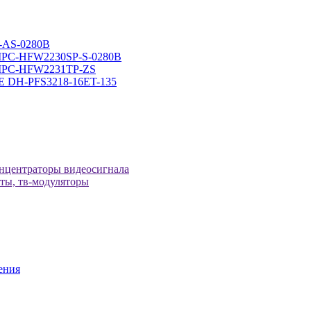
-AS-0280B
-IPC-HFW2230SP-S-0280B
H-IPC-HFW2231TP-ZS
оЕ DH-PFS3218-16ET-135
онцентраторы видеосигнала
иты, тв-модуляторы
ения