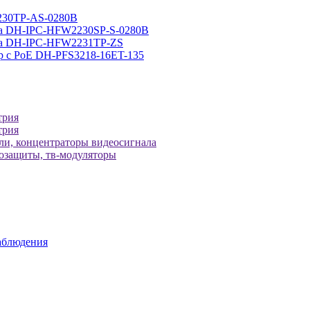
230TP-AS-0280B
ра DH-IPC-HFW2230SP-S-0280B
ера DH-IPC-HFW2231TP-ZS
р с РоЕ DH-PFS3218-16ET-135
трия
трия
ели, концентраторы видеосигнала
зозащиты, тв-модуляторы
аблюдения