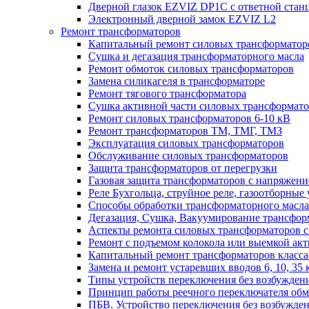
Дверной глазок EZVIZ DP1C с ответной стан
Электронный дверной замок EZVIZ L2
Ремонт трансформаторов
Капитальный ремонт силовых трансформаторо
Сушка и дегазация трансформаторного масла
Ремонт обмоток силовых трансформаторов
Замена силикагеля в трансформаторе
Ремонт тягового трансформатора
Сушка активной части силовых трансформат
Ремонт силовых трансформаторов 6-10 кВ
Ремонт трансформаторов ТМ, ТМГ, ТМЗ
Эксплуатация силовых трансформаторов
Обслуживание силовых трансформаторов
Защита трансформаторов от перегрузки
Газовая защита трансформаторов с напряжение
Реле Бухгольца, струйное реле, газоотборные 
Способы обработки трансформаторного масла 
Дегазация, Сушка, Вакуумирование трансформ
Аспекты ремонта силовых трансформаторов с 
Ремонт с подъемом колокола или выемкой акт
Капитальный ремонт трансформаторов класса 
Замена и ремонт устаревших вводов 6, 10, 35 
Типы устройств переключения без возбужден
Принцип работы реечного переключателя обм
ПБВ. Устройство переключения без возбужден