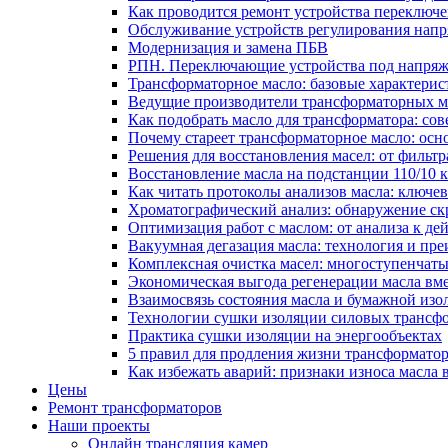
Как проводится ремонт устройства переключе
Обслуживание устройств регулирования нап
Модернизация и замена ПБВ
РПН. Переключающие устройства под напряж
Трансформаторное масло: базовые характерис
Ведущие производители трансформаторных ма
Как подобрать масло для трансформатора: сов
Почему стареет трансформаторное масло: ос
Решения для восстановления масел: от фильт
Восстановление масла на подстанции 110/10
Как читать протоколы анализов масла: ключе
Хроматографический анализ: обнаружение скр
Оптимизация работ с маслом: от анализа к де
Вакуумная дегазация масла: технология и пр
Комплексная очистка масел: многоступенчат
Экономическая выгода регенерации масла вм
Взаимосвязь состояния масла и бумажной из
Технологии сушки изоляции силовых трансфо
Практика сушки изоляции на энергообъектах
5 правил для продления жизни трансформатор
Как избежать аварий: признаки износа масла 
Цены
Ремонт трансформаторов
Наши проекты
Онлайн трансляция камер