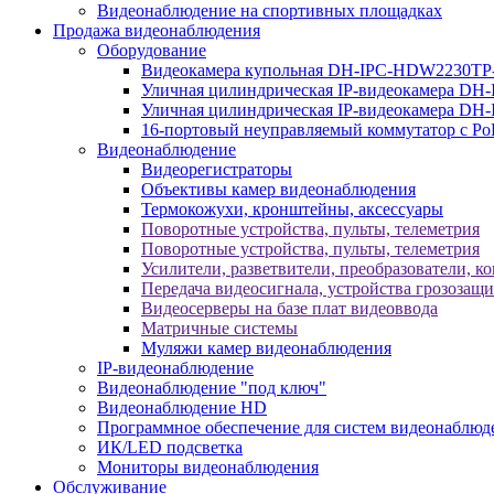
Видеонаблюдение на спортивных площадках
Продажа видеонаблюдения
Оборудование
Видеокамера купольная DH-IPC-HDW2230TP
Уличная цилиндрическая IP-видеокамера DH
Уличная цилиндрическая IP-видеокамера D
16-портовый неуправляемый коммутатор с Р
Видеонаблюдение
Видеорегистраторы
Объективы камер видеонаблюдения
Термокожухи, кронштейны, аксессуары
Поворотные устройства, пульты, телеметрия
Поворотные устройства, пульты, телеметрия
Усилители, разветвители, преобразователи, к
Передача видеосигнала, устройства грозозащ
Видеосерверы на базе плат видеоввода
Матричные системы
Муляжи камер видеонаблюдения
IP-видеонаблюдение
Видеонаблюдение "под ключ"
Видеонаблюдение HD
Программное обеспечение для систем видеонаблюд
ИК/LED подсветка
Мониторы видеонаблюдения
Обслуживание