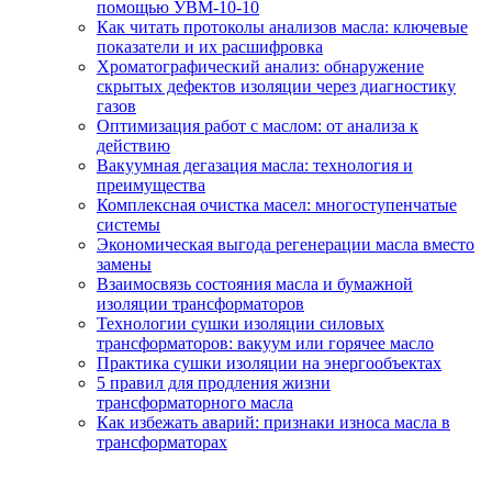
помощью УВМ-10-10
Как читать протоколы анализов масла: ключевые
показатели и их расшифровка
Хроматографический анализ: обнаружение
скрытых дефектов изоляции через диагностику
газов
Оптимизация работ с маслом: от анализа к
действию
Вакуумная дегазация масла: технология и
преимущества
Комплексная очистка масел: многоступенчатые
системы
Экономическая выгода регенерации масла вместо
замены
Взаимосвязь состояния масла и бумажной
изоляции трансформаторов
Технологии сушки изоляции силовых
трансформаторов: вакуум или горячее масло
Практика сушки изоляции на энергообъектах
5 правил для продления жизни
трансформаторного масла
Как избежать аварий: признаки износа масла в
трансформаторах