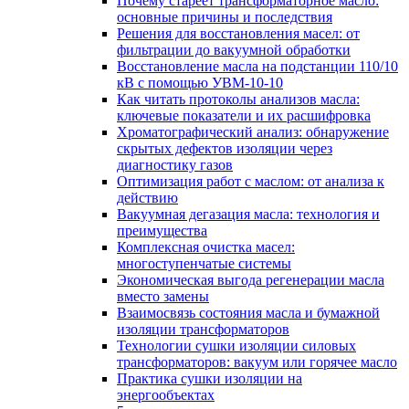
Почему стареет трансформаторное масло:
основные причины и последствия
Решения для восстановления масел: от
фильтрации до вакуумной обработки
Восстановление масла на подстанции 110/10
кВ с помощью УВМ-10-10
Как читать протоколы анализов масла:
ключевые показатели и их расшифровка
Хроматографический анализ: обнаружение
скрытых дефектов изоляции через
диагностику газов
Оптимизация работ с маслом: от анализа к
действию
Вакуумная дегазация масла: технология и
преимущества
Комплексная очистка масел:
многоступенчатые системы
Экономическая выгода регенерации масла
вместо замены
Взаимосвязь состояния масла и бумажной
изоляции трансформаторов
Технологии сушки изоляции силовых
трансформаторов: вакуум или горячее масло
Практика сушки изоляции на
энергообъектах