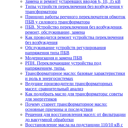
Замена и ремонт устаревших вводов 6, 10, 35 кВ
Типы устройств переключения без возбуждения у
трансформатора
Принцип работы реечного переключателя обмоток
ПБВ у силового трансформатора
ПБВ. Устройство переключения без возбуждения,
ремонт, обслуживание, замена
Как проводится ремонт устройства переключения
без возбуждения
Обслуживание устройств регулирования
напряжения типа ПБВ
Модернизация и замена ПБВ
РПН. Переключающие устройства под
напряжением, типы.
Трансформаторное масло: базовые характеристики
и роль в энергосистемах
Ведущие производители трансформаторных
масел: сравнительный анализ
Как подобрать масло для трансформатора: советы
для энергетиков
Почему стареет трансформаторное масло:
основные причины и последствия
Решения для восстановления масел: от фильтрации
до вакуумной обработки
Восстановление масла на подстанции 110/10 кВ с