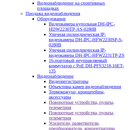
Видеонаблюдение на спортивных
площадках
Продажа видеонаблюдения
Оборудование
Видеокамера купольная DH-IPC-
HDW2230TP-AS-0280B
Уличная цилиндрическая IP-
видеокамера DH-IPC-HFW2230SP-S-
0280B
Уличная цилиндрическая IP-
видеокамера DH-IPC-HFW2231TP-ZS
16-портовый неуправляемый
коммутатор с РоЕ DH-PFS3218-16ET-
135
Видеонаблюдение
Видеорегистраторы
Объективы камер видеонаблюдения
Термокожухи, кронштейны,
аксессуары
Поворотные устройства, пульты,
телеметрия
Поворотные устройства, пульты,
телеметрия
Усилители, разветвители,
преобразователи, концентраторы