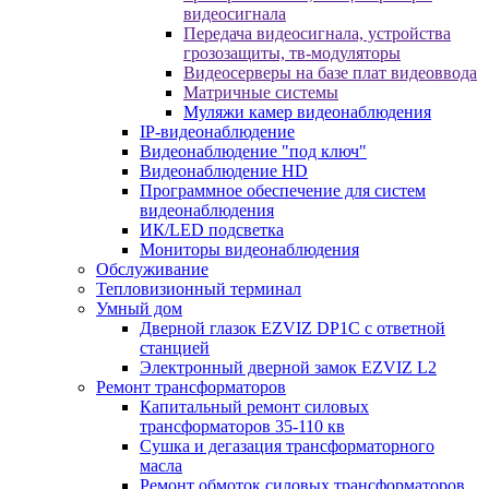
видеосигнала
Передача видеосигнала, устройства
грозозащиты, тв-модуляторы
Видеосерверы на базе плат видеоввода
Матричные системы
Муляжи камер видеонаблюдения
IP-видеонаблюдение
Видеонаблюдение "под ключ"
Видеонаблюдение HD
Программное обеспечение для систем
видеонаблюдения
ИК/LED подсветка
Мониторы видеонаблюдения
Обслуживание
Тепловизионный терминал
Умный дом
Дверной глазок EZVIZ DP1C с ответной
станцией
Электронный дверной замок EZVIZ L2
Ремонт трансформаторов
Капитальный ремонт силовых
трансформаторов 35-110 кв
Сушка и дегазация трансформаторного
масла
Ремонт обмоток силовых трансформаторов