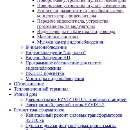
Поворотные устройства, пульты, телеметрия
Поворотные устройства, пульты, телеметрия
Усилители, разветвители, преобразователи,
концентраторы видеосигнала
Передача видеосигнала, устройства
грозозащиты, тв-модуляторы
Видеосерверы на базе плат видеоввода
Матричные системы
Муляжи камер видеонаблюдения
IP-видеонаблюдение
Видеонаблюдение "под ключ"
Видеонаблюдение HD
Программное обеспечение для систем
видеонаблюдения
ИК/LED подсветка
Мониторы видеонаблюдения
Обслуживание
Тепловизионный терминал
Умный дом
Дверной глазок EZVIZ DP1C с ответной станцией
Электронный дверной замок EZVIZ L2
Ремонт трансформаторов
Капитальный ремонт силовых трансформаторов
35-110 кв
Сушка и дегазация трансформаторного масла