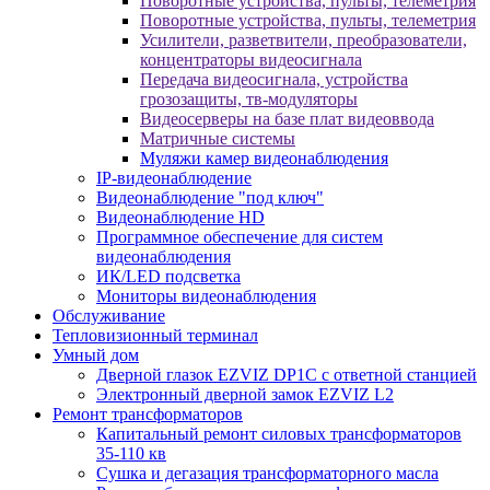
Поворотные устройства, пульты, телеметрия
Поворотные устройства, пульты, телеметрия
Усилители, разветвители, преобразователи,
концентраторы видеосигнала
Передача видеосигнала, устройства
грозозащиты, тв-модуляторы
Видеосерверы на базе плат видеоввода
Матричные системы
Муляжи камер видеонаблюдения
IP-видеонаблюдение
Видеонаблюдение "под ключ"
Видеонаблюдение HD
Программное обеспечение для систем
видеонаблюдения
ИК/LED подсветка
Мониторы видеонаблюдения
Обслуживание
Тепловизионный терминал
Умный дом
Дверной глазок EZVIZ DP1C с ответной станцией
Электронный дверной замок EZVIZ L2
Ремонт трансформаторов
Капитальный ремонт силовых трансформаторов
35-110 кв
Сушка и дегазация трансформаторного масла