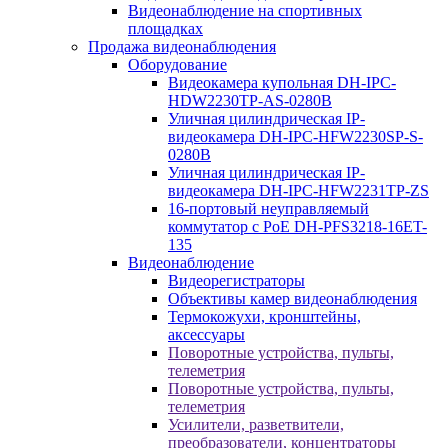
Видеонаблюдение на спортивных
площадках
Продажа видеонаблюдения
Оборудование
Видеокамера купольная DH-IPC-
HDW2230TP-AS-0280B
Уличная цилиндрическая IP-
видеокамера DH-IPC-HFW2230SP-S-
0280B
Уличная цилиндрическая IP-
видеокамера DH-IPC-HFW2231TP-ZS
16-портовый неуправляемый
коммутатор с РоЕ DH-PFS3218-16ET-
135
Видеонаблюдение
Видеорегистраторы
Объективы камер видеонаблюдения
Термокожухи, кронштейны,
аксессуары
Поворотные устройства, пульты,
телеметрия
Поворотные устройства, пульты,
телеметрия
Усилители, разветвители,
преобразователи, концентраторы