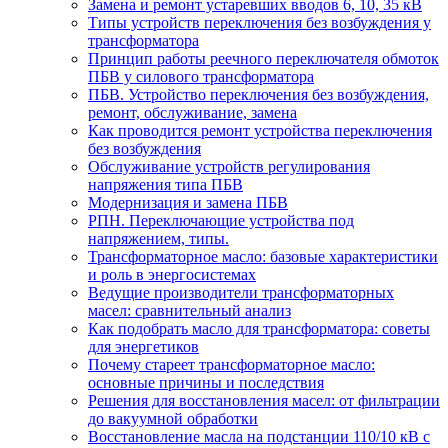
Замена и ремонт устаревших вводов 6, 10, 35 кВ
Типы устройств переключения без возбуждения у
трансформатора
Принцип работы реечного переключателя обмоток
ПБВ у силового трансформатора
ПБВ. Устройство переключения без возбуждения,
ремонт, обслуживание, замена
Как проводится ремонт устройства переключения
без возбуждения
Обслуживание устройств регулирования
напряжения типа ПБВ
Модернизация и замена ПБВ
РПН. Переключающие устройства под
напряжением, типы.
Трансформаторное масло: базовые характеристики
и роль в энергосистемах
Ведущие производители трансформаторных
масел: сравнительный анализ
Как подобрать масло для трансформатора: советы
для энергетиков
Почему стареет трансформаторное масло:
основные причины и последствия
Решения для восстановления масел: от фильтрации
до вакуумной обработки
Восстановление масла на подстанции 110/10 кВ с