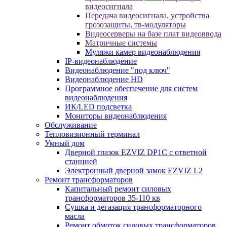
видеосигнала
Передача видеосигнала, устройства
грозозащиты, тв-модуляторы
Видеосерверы на базе плат видеоввода
Матричные системы
Муляжи камер видеонаблюдения
IP-видеонаблюдение
Видеонаблюдение "под ключ"
Видеонаблюдение HD
Программное обеспечение для систем
видеонаблюдения
ИК/LED подсветка
Мониторы видеонаблюдения
Обслуживание
Тепловизионный терминал
Умный дом
Дверной глазок EZVIZ DP1C с ответной
станцией
Электронный дверной замок EZVIZ L2
Ремонт трансформаторов
Капитальный ремонт силовых
трансформаторов 35-110 кв
Сушка и дегазация трансформаторного
масла
Ремонт обмоток силовых трансформаторов