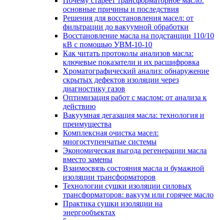
Почему стареет трансформаторное масло:
основные причины и последствия
Решения для восстановления масел: от
фильтрации до вакуумной обработки
Восстановление масла на подстанции 110/10
кВ с помощью УВМ-10-10
Как читать протоколы анализов масла:
ключевые показатели и их расшифровка
Хроматографический анализ: обнаружение
скрытых дефектов изоляции через
диагностику газов
Оптимизация работ с маслом: от анализа к
действию
Вакуумная дегазация масла: технология и
преимущества
Комплексная очистка масел:
многоступенчатые системы
Экономическая выгода регенерации масла
вместо замены
Взаимосвязь состояния масла и бумажной
изоляции трансформаторов
Технологии сушки изоляции силовых
трансформаторов: вакуум или горячее масло
Практика сушки изоляции на
энергообъектах