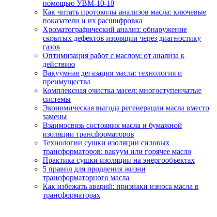
помощью УВМ-10-10
Как читать протоколы анализов масла: ключевые
показатели и их расшифровка
Хроматографический анализ: обнаружение
скрытых дефектов изоляции через диагностику
газов
Оптимизация работ с маслом: от анализа к
действию
Вакуумная дегазация масла: технология и
преимущества
Комплексная очистка масел: многоступенчатые
системы
Экономическая выгода регенерации масла вместо
замены
Взаимосвязь состояния масла и бумажной
изоляции трансформаторов
Технологии сушки изоляции силовых
трансформаторов: вакуум или горячее масло
Практика сушки изоляции на энергообъектах
5 правил для продления жизни
трансформаторного масла
Как избежать аварий: признаки износа масла в
трансформаторах