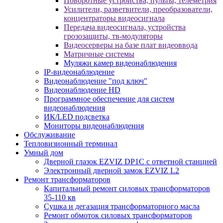
Поворотные устройства, пульты, телеметрия
Усилители, разветвители, преобразователи,
концентраторы видеосигнала
Передача видеосигнала, устройства
грозозащиты, тв-модуляторы
Видеосерверы на базе плат видеоввода
Матричные системы
Муляжи камер видеонаблюдения
IP-видеонаблюдение
Видеонаблюдение "под ключ"
Видеонаблюдение HD
Программное обеспечение для систем
видеонаблюдения
ИК/LED подсветка
Мониторы видеонаблюдения
Обслуживание
Тепловизионный терминал
Умный дом
Дверной глазок EZVIZ DP1C с ответной станцией
Электронный дверной замок EZVIZ L2
Ремонт трансформаторов
Капитальный ремонт силовых трансформаторов
35-110 кв
Сушка и дегазация трансформаторного масла
Ремонт обмоток силовых трансформаторов