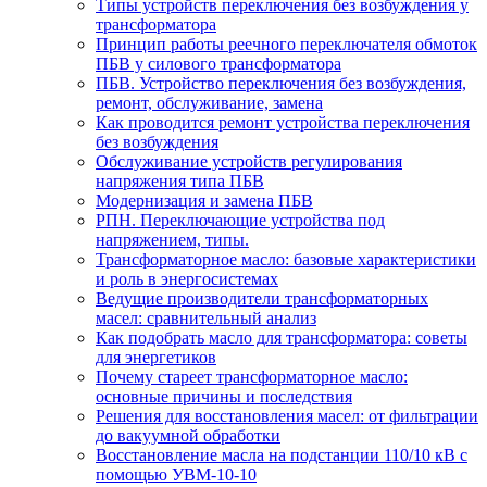
Типы устройств переключения без возбуждения у
трансформатора
Принцип работы реечного переключателя обмоток
ПБВ у силового трансформатора
ПБВ. Устройство переключения без возбуждения,
ремонт, обслуживание, замена
Как проводится ремонт устройства переключения
без возбуждения
Обслуживание устройств регулирования
напряжения типа ПБВ
Модернизация и замена ПБВ
РПН. Переключающие устройства под
напряжением, типы.
Трансформаторное масло: базовые характеристики
и роль в энергосистемах
Ведущие производители трансформаторных
масел: сравнительный анализ
Как подобрать масло для трансформатора: советы
для энергетиков
Почему стареет трансформаторное масло:
основные причины и последствия
Решения для восстановления масел: от фильтрации
до вакуумной обработки
Восстановление масла на подстанции 110/10 кВ с
помощью УВМ-10-10