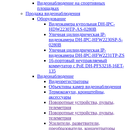
Видеонаблюдение на спортивных
площадках
Продажа видеонаблюдения
Оборудование
Видеокамера купольная DH-IPC-
HDW2230TP-AS-0280B
Уличная цилиндрическая IP-
видеокамера DH-IPC-HFW2230SP-S-
0280B
Уличная цилиндрическая IP-
видеокамера DH-IPC-HFW2231TP-ZS
16-портовый неуправляемый
коммутатор с РоЕ DH-PFS3218-16ET-
135
Видеонаблюдение
Видеорегистраторы
Объективы камер видеонаблюдения
Термокожухи, кронштейны,
аксессуары
Поворотные устройства, пульты,
телеметрия
Поворотные устройства, пульты,
телеметрия
Усилители, разветвители,
преобразователи, концентраторы