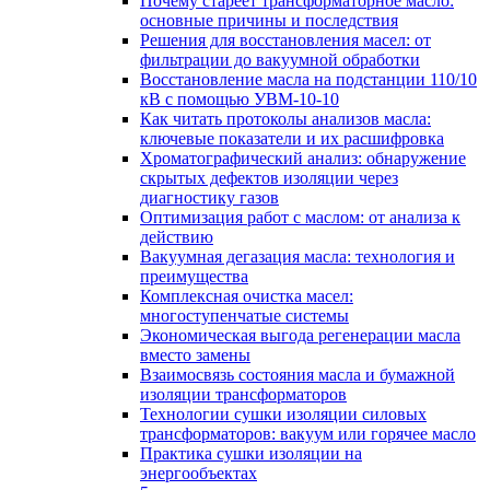
Почему стареет трансформаторное масло:
основные причины и последствия
Решения для восстановления масел: от
фильтрации до вакуумной обработки
Восстановление масла на подстанции 110/10
кВ с помощью УВМ-10-10
Как читать протоколы анализов масла:
ключевые показатели и их расшифровка
Хроматографический анализ: обнаружение
скрытых дефектов изоляции через
диагностику газов
Оптимизация работ с маслом: от анализа к
действию
Вакуумная дегазация масла: технология и
преимущества
Комплексная очистка масел:
многоступенчатые системы
Экономическая выгода регенерации масла
вместо замены
Взаимосвязь состояния масла и бумажной
изоляции трансформаторов
Технологии сушки изоляции силовых
трансформаторов: вакуум или горячее масло
Практика сушки изоляции на
энергообъектах