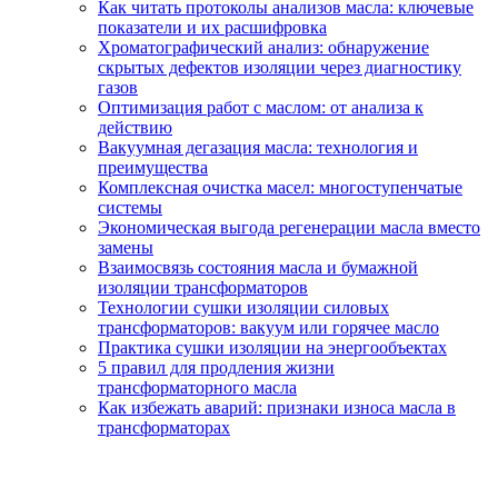
Как читать протоколы анализов масла: ключевые
показатели и их расшифровка
Хроматографический анализ: обнаружение
скрытых дефектов изоляции через диагностику
газов
Оптимизация работ с маслом: от анализа к
действию
Вакуумная дегазация масла: технология и
преимущества
Комплексная очистка масел: многоступенчатые
системы
Экономическая выгода регенерации масла вместо
замены
Взаимосвязь состояния масла и бумажной
изоляции трансформаторов
Технологии сушки изоляции силовых
трансформаторов: вакуум или горячее масло
Практика сушки изоляции на энергообъектах
5 правил для продления жизни
трансформаторного масла
Как избежать аварий: признаки износа масла в
трансформаторах