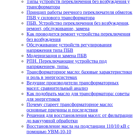
Типы устройств переключения без возбуждения у
трансформатора
Принцип работы реечного переключателя обмоток
ПБВ у силового трансформатора
ПБВ. Устройство переключения без возбуждения,
ремонт, обслуживание, замена
Как проводится ремонт устройства переключения
без возбуждения
Обслуживание устройств регулирования
напряжения типа ПБВ
Модернизация и замена ПБВ
РПН. Переключающие устройства под
напряжением, типы.
Трансформаторное масло: базовые характеристики
и роль в энергосистемах
Ведущие производители трансформаторных
масел: сравнительный анализ
Как подобрать масло для трансформатора: советы
для энергетиков
Почему стареет трансформаторное масло:
основные причины и последствия
Решения для восстановления масел: от фильтрации
до вакуумной обработки
Восстановление масла на подстанции 110/10 кВ с
помощью УВМ-10-10