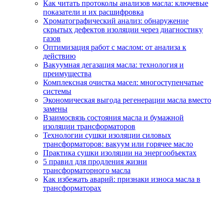
Как читать протоколы анализов масла: ключевые
показатели и их расшифровка
Хроматографический анализ: обнаружение
скрытых дефектов изоляции через диагностику
газов
Оптимизация работ с маслом: от анализа к
действию
Вакуумная дегазация масла: технология и
преимущества
Комплексная очистка масел: многоступенчатые
системы
Экономическая выгода регенерации масла вместо
замены
Взаимосвязь состояния масла и бумажной
изоляции трансформаторов
Технологии сушки изоляции силовых
трансформаторов: вакуум или горячее масло
Практика сушки изоляции на энергообъектах
5 правил для продления жизни
трансформаторного масла
Как избежать аварий: признаки износа масла в
трансформаторах