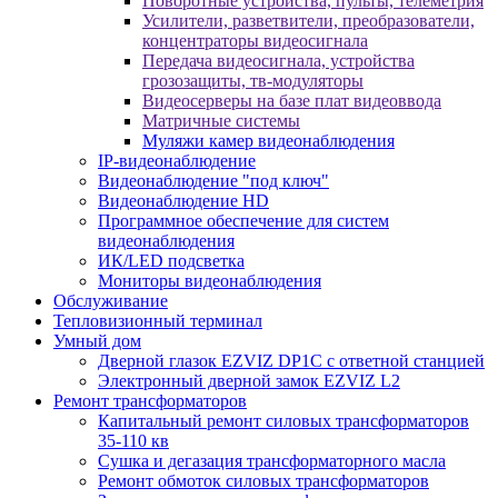
Поворотные устройства, пульты, телеметрия
Усилители, разветвители, преобразователи,
концентраторы видеосигнала
Передача видеосигнала, устройства
грозозащиты, тв-модуляторы
Видеосерверы на базе плат видеоввода
Матричные системы
Муляжи камер видеонаблюдения
IP-видеонаблюдение
Видеонаблюдение "под ключ"
Видеонаблюдение HD
Программное обеспечение для систем
видеонаблюдения
ИК/LED подсветка
Мониторы видеонаблюдения
Обслуживание
Тепловизионный терминал
Умный дом
Дверной глазок EZVIZ DP1C с ответной станцией
Электронный дверной замок EZVIZ L2
Ремонт трансформаторов
Капитальный ремонт силовых трансформаторов
35-110 кв
Сушка и дегазация трансформаторного масла
Ремонт обмоток силовых трансформаторов