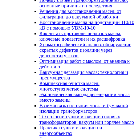
Почему стареет трансформаторное масло:
основные причины и последствия
Решения для восстановления масел: от
фильтрации до вакуумной обработки
Восстановление масла на подстанции 110/10
кВ с помощью УВМ-10-10
Как читать протоколы анализов масла:
ключевые показатели и их расшифровка
Хроматографический анализ: обнаружение
скрытых дефектов изоляции через
диагностику газов
Оптимизация работ с маслом: от анализа к
действию
Вакуумная дегазация масла: технология и
преимущества
Комплексная очистка масел:
многоступенчатые системы
Экономическая выгода регенерации масла
вместо замены
Взаимосвязь состояния масла и бумажной
изоляции трансформаторов
Технологии сушки изоляции силовых
трансформаторов: вакуум или горячее масло
Практика сушки изоляции на
энергообъектах