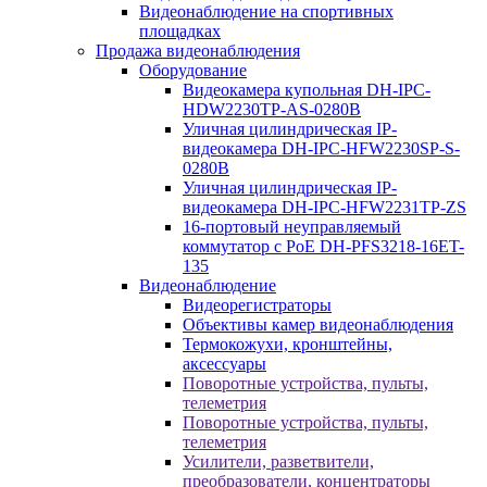
Видеонаблюдение на спортивных
площадках
Продажа видеонаблюдения
Оборудование
Видеокамера купольная DH-IPC-
HDW2230TP-AS-0280B
Уличная цилиндрическая IP-
видеокамера DH-IPC-HFW2230SP-S-
0280B
Уличная цилиндрическая IP-
видеокамера DH-IPC-HFW2231TP-ZS
16-портовый неуправляемый
коммутатор с РоЕ DH-PFS3218-16ET-
135
Видеонаблюдение
Видеорегистраторы
Объективы камер видеонаблюдения
Термокожухи, кронштейны,
аксессуары
Поворотные устройства, пульты,
телеметрия
Поворотные устройства, пульты,
телеметрия
Усилители, разветвители,
преобразователи, концентраторы