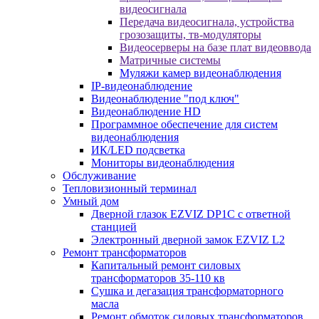
видеосигнала
Передача видеосигнала, устройства
грозозащиты, тв-модуляторы
Видеосерверы на базе плат видеоввода
Матричные системы
Муляжи камер видеонаблюдения
IP-видеонаблюдение
Видеонаблюдение "под ключ"
Видеонаблюдение HD
Программное обеспечение для систем
видеонаблюдения
ИК/LED подсветка
Мониторы видеонаблюдения
Обслуживание
Тепловизионный терминал
Умный дом
Дверной глазок EZVIZ DP1C с ответной
станцией
Электронный дверной замок EZVIZ L2
Ремонт трансформаторов
Капитальный ремонт силовых
трансформаторов 35-110 кв
Сушка и дегазация трансформаторного
масла
Ремонт обмоток силовых трансформаторов