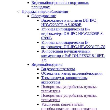
Видеонаблюдение на спортивных
площадках
Продажа видеонаблюдения
Оборудование
Видеокамера купольная DH-IPC-
HDW2230TP-AS-0280B
Уличная цилиндрическая IP-
видеокамера DH-IPC-HFW2230SP-S-
0280B
Уличная цилиндрическая IP-
видеокамера DH-IPC-HFW2231TP-ZS
16-портовый неуправляемый
коммутатор с РоЕ DH-PFS3218-16ET-
135
Видеонаблюдение
Видеорегистраторы
Объективы камер видеонаблюдения
Термокожухи, кронштейны,
аксессуары
Поворотные устройства, пульты,
телеметрия
Поворотные устройства, пульты,
телеметрия
Усилители, разветвители,
преобразователи, концентраторы