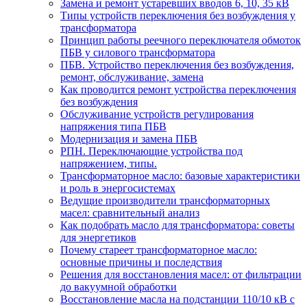
Замена и ремонт устаревших вводов 6, 10, 35 кВ
Типы устройств переключения без возбуждения у
трансформатора
Принцип работы реечного переключателя обмоток
ПБВ у силового трансформатора
ПБВ. Устройство переключения без возбуждения,
ремонт, обслуживание, замена
Как проводится ремонт устройства переключения
без возбуждения
Обслуживание устройств регулирования
напряжения типа ПБВ
Модернизация и замена ПБВ
РПН. Переключающие устройства под
напряжением, типы.
Трансформаторное масло: базовые характеристики
и роль в энергосистемах
Ведущие производители трансформаторных
масел: сравнительный анализ
Как подобрать масло для трансформатора: советы
для энергетиков
Почему стареет трансформаторное масло:
основные причины и последствия
Решения для восстановления масел: от фильтрации
до вакуумной обработки
Восстановление масла на подстанции 110/10 кВ с