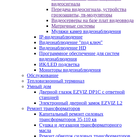
видеосигнала
Передача видеосигнала, устройства
грозозащиты, тв-модуляторы
Видеосерверы на базе плат видеоввода
Матричные системы
Муляжи камер видеонаблюдения
IP-видеонаблюдение
Видеонаблюдение "под ключ"
Видеонаблюдение HD
Программное обеспечение для систем
видеонаблюдения
ИК/LED подсветка
Мониторы видеонаблюдения
Обслуживание
Тепловизионный терминал
Умный дом
Дверной глазок EZVIZ DP1C с ответной
станцией
Электронный дверной замок EZVIZ L2
Ремонт трансформаторов
Капитальный ремонт силовых
трансформаторов 35-110 кв
Сушка и дегазация трансформаторного
масла
Ремонт обмоток силовых трансформаторов