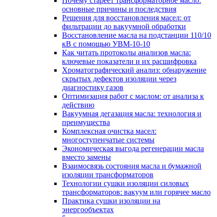
Почему стареет трансформаторное масло:
основные причины и последствия
Решения для восстановления масел: от
фильтрации до вакуумной обработки
Восстановление масла на подстанции 110/10
кВ с помощью УВМ-10-10
Как читать протоколы анализов масла:
ключевые показатели и их расшифровка
Хроматографический анализ: обнаружение
скрытых дефектов изоляции через
диагностику газов
Оптимизация работ с маслом: от анализа к
действию
Вакуумная дегазация масла: технология и
преимущества
Комплексная очистка масел:
многоступенчатые системы
Экономическая выгода регенерации масла
вместо замены
Взаимосвязь состояния масла и бумажной
изоляции трансформаторов
Технологии сушки изоляции силовых
трансформаторов: вакуум или горячее масло
Практика сушки изоляции на
энергообъектах