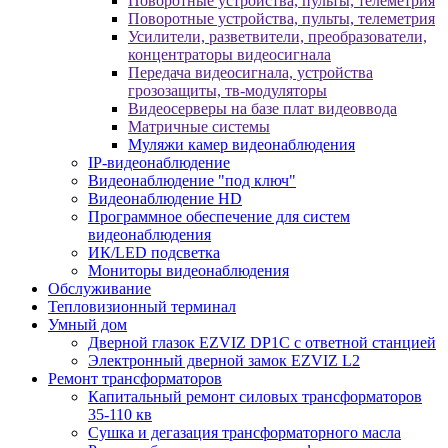
Поворотные устройства, пульты, телеметрия
Поворотные устройства, пульты, телеметрия
Усилители, разветвители, преобразователи,
концентраторы видеосигнала
Передача видеосигнала, устройства
грозозащиты, тв-модуляторы
Видеосерверы на базе плат видеоввода
Матричные системы
Муляжи камер видеонаблюдения
IP-видеонаблюдение
Видеонаблюдение "под ключ"
Видеонаблюдение HD
Программное обеспечение для систем
видеонаблюдения
ИК/LED подсветка
Мониторы видеонаблюдения
Обслуживание
Тепловизионный терминал
Умный дом
Дверной глазок EZVIZ DP1C с ответной станцией
Электронный дверной замок EZVIZ L2
Ремонт трансформаторов
Капитальный ремонт силовых трансформаторов
35-110 кв
Сушка и дегазация трансформаторного масла