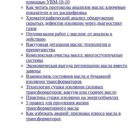
помощью УВМ-10-10
Как читать протоколы анализов масла: ключевые
показатели и их расшифровка
Хроматографический анализ: обнаружение
скрытых дефектов изоляции через диагностику
газов
Оптимизация работ с маслом: от анализа к
действию
Вакуумная дегазация масла: технология и
преимущества
Комплексная очистка масел: многоступенчатые
системы
Экономическая выгода регенерации масла вместо
замены
Взаимосвязь состояния масла и бумажной
изоляции трансформаторов
Технологии сушки изоляции силовых
трансформаторов: вакуум или горячее масло
Практика сушки изоляции на энергообъектах
5 правил для продления жизни
трансформаторного масла
Как избежать аварий: признаки износа масла в
трансформаторах