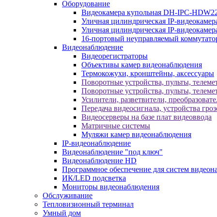
Оборудование
Видеокамера купольная DH-IPC-HDW2
Уличная цилиндрическая IP-видеокаме
Уличная цилиндрическая IP-видеокам
16-портовый неуправляемый коммутато
Видеонаблюдение
Видеорегистраторы
Объективы камер видеонаблюдения
Термокожухи, кронштейны, аксессуары
Поворотные устройства, пульты, телеме
Поворотные устройства, пульты, телеме
Усилители, разветвители, преобразоват
Передача видеосигнала, устройства гро
Видеосерверы на базе плат видеоввода
Матричные системы
Муляжи камер видеонаблюдения
IP-видеонаблюдение
Видеонаблюдение "под ключ"
Видеонаблюдение HD
Программное обеспечение для систем видеон
ИК/LED подсветка
Мониторы видеонаблюдения
Обслуживание
Тепловизионный терминал
Умный дом