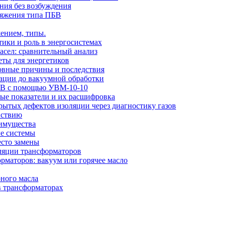
ния без возбуждения
ряжения типа ПБВ
ением, типы.
тики и роль в энергосистемах
сел: сравнительный анализ
еты для энергетиков
новные причины и последствия
рации до вакуумной обработки
 кВ с помощью УВМ-10-10
вые показатели и их расшифровка
ытых дефектов изоляции через диагностику газов
йствию
еимущества
ые системы
есто замены
оляции трансформаторов
рматоров: вакуум или горячее масло
ного масла
в трансформаторах