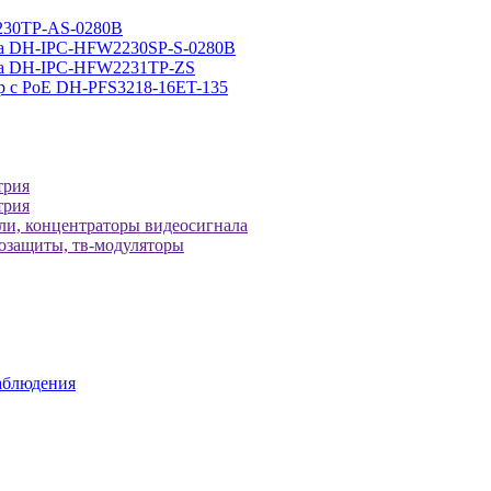
230TP-AS-0280B
ра DH-IPC-HFW2230SP-S-0280B
ера DH-IPC-HFW2231TP-ZS
р с РоЕ DH-PFS3218-16ET-135
трия
трия
ели, концентраторы видеосигнала
зозащиты, тв-модуляторы
аблюдения