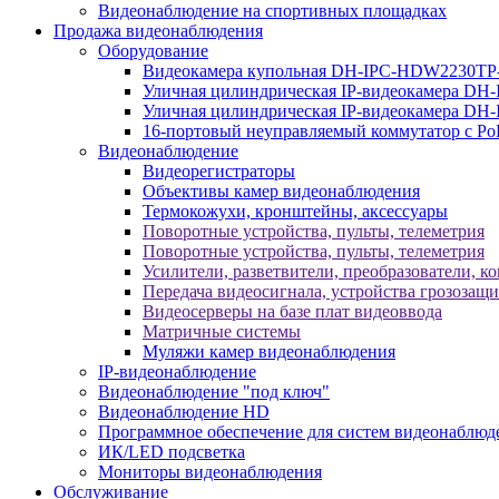
Видеонаблюдение на спортивных площадках
Продажа видеонаблюдения
Оборудование
Видеокамера купольная DH-IPC-HDW2230TP
Уличная цилиндрическая IP-видеокамера DH
Уличная цилиндрическая IP-видеокамера D
16-портовый неуправляемый коммутатор с Р
Видеонаблюдение
Видеорегистраторы
Объективы камер видеонаблюдения
Термокожухи, кронштейны, аксессуары
Поворотные устройства, пульты, телеметрия
Поворотные устройства, пульты, телеметрия
Усилители, разветвители, преобразователи, к
Передача видеосигнала, устройства грозозащ
Видеосерверы на базе плат видеоввода
Матричные системы
Муляжи камер видеонаблюдения
IP-видеонаблюдение
Видеонаблюдение "под ключ"
Видеонаблюдение HD
Программное обеспечение для систем видеонаблюд
ИК/LED подсветка
Мониторы видеонаблюдения
Обслуживание