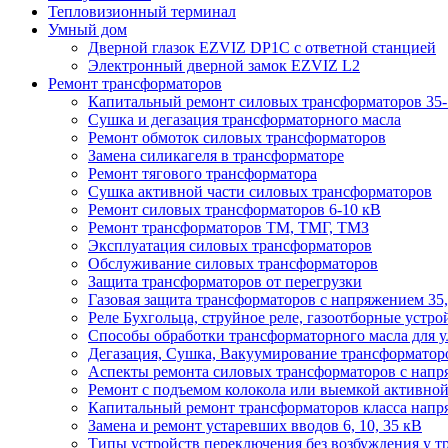
Тепловизионный терминал
Умный дом
Дверной глазок EZVIZ DP1C с ответной станцией
Электронный дверной замок EZVIZ L2
Ремонт трансформаторов
Капитальный ремонт силовых трансформаторов 35-
Сушка и дегазация трансформаторного масла
Ремонт обмоток силовых трансформаторов
Замена силикагеля в трансформаторе
Ремонт тягового трансформатора
Сушка активной части силовых трансформаторов
Ремонт силовых трансформаторов 6-10 кВ
Ремонт трансформаторов ТМ, ТМГ, ТМЗ
Эксплуатация силовых трансформаторов
Обслуживание силовых трансформаторов
Защита трансформаторов от перегрузки
Газовая защита трансформаторов с напряжением 35,
Реле Бухгольца, струйное реле, газоотборные устро
Способы обработки трансформаторного масла для у
Дегазация, Сушка, Вакуумирование трансформаторов
Аспекты ремонта силовых трансформаторов с напря
Ремонт с подъемом колокола или выемкой активной 
Капитальный ремонт трансформаторов класса напря
Замена и ремонт устаревших вводов 6, 10, 35 кВ
Типы устройств переключения без возбуждения у т