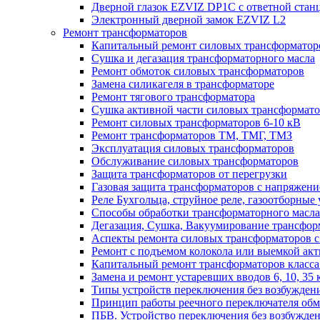
Дверной глазок EZVIZ DP1C с ответной стан
Электронный дверной замок EZVIZ L2
Ремонт трансформаторов
Капитальный ремонт силовых трансформаторо
Сушка и дегазация трансформаторного масла
Ремонт обмоток силовых трансформаторов
Замена силикагеля в трансформаторе
Ремонт тягового трансформатора
Сушка активной части силовых трансформат
Ремонт силовых трансформаторов 6-10 кВ
Ремонт трансформаторов ТМ, ТМГ, ТМЗ
Эксплуатация силовых трансформаторов
Обслуживание силовых трансформаторов
Защита трансформаторов от перегрузки
Газовая защита трансформаторов с напряжение
Реле Бухгольца, струйное реле, газоотборные 
Способы обработки трансформаторного масла 
Дегазация, Сушка, Вакуумирование трансформ
Аспекты ремонта силовых трансформаторов с 
Ремонт с подъемом колокола или выемкой акт
Капитальный ремонт трансформаторов класса 
Замена и ремонт устаревших вводов 6, 10, 35 
Типы устройств переключения без возбужден
Принцип работы реечного переключателя обм
ПБВ. Устройство переключения без возбужден