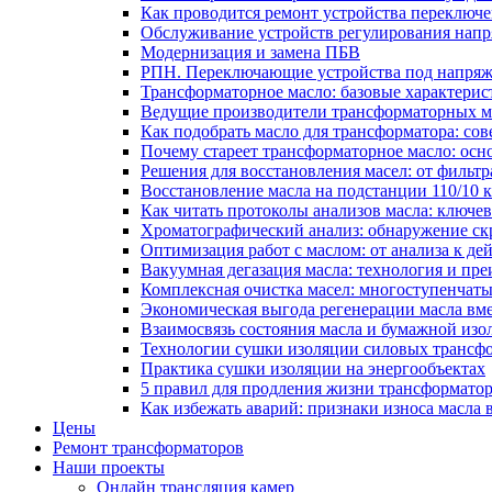
Как проводится ремонт устройства переключе
Обслуживание устройств регулирования нап
Модернизация и замена ПБВ
РПН. Переключающие устройства под напряж
Трансформаторное масло: базовые характерис
Ведущие производители трансформаторных ма
Как подобрать масло для трансформатора: сов
Почему стареет трансформаторное масло: ос
Решения для восстановления масел: от фильт
Восстановление масла на подстанции 110/10
Как читать протоколы анализов масла: ключе
Хроматографический анализ: обнаружение скр
Оптимизация работ с маслом: от анализа к де
Вакуумная дегазация масла: технология и пр
Комплексная очистка масел: многоступенчат
Экономическая выгода регенерации масла вм
Взаимосвязь состояния масла и бумажной из
Технологии сушки изоляции силовых трансфо
Практика сушки изоляции на энергообъектах
5 правил для продления жизни трансформатор
Как избежать аварий: признаки износа масла 
Цены
Ремонт трансформаторов
Наши проекты
Онлайн трансляция камер