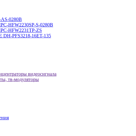
-AS-0280B
-IPC-HFW2230SP-S-0280B
H-IPC-HFW2231TP-ZS
оЕ DH-PFS3218-16ET-135
онцентраторы видеосигнала
иты, тв-модуляторы
ения